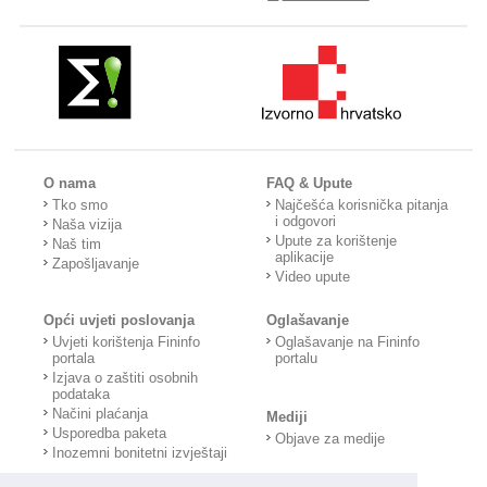
O nama
FAQ & Upute
Tko smo
Najčešća korisnička pitanja
i odgovori
Naša vizija
Upute za korištenje
Naš tim
aplikacije
Zapošljavanje
Video upute
Opći uvjeti poslovanja
Oglašavanje
Uvjeti korištenja Fininfo
Oglašavanje na Fininfo
portala
portalu
Izjava o zaštiti osobnih
podataka
Načini plaćanja
Mediji
Usporedba paketa
Objave za medije
Inozemni bonitetni izvještaji