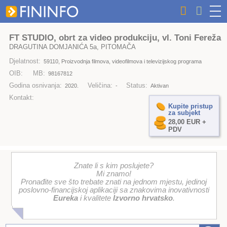
FT STUDIO, obrt za video produkciju, vl. Toni Fereža
DRAGUTINA DOMJANIĆA 5a, PITOMAČA
Djelatnost:
59110, Proizvodnja filmova, videofilmova i televizijskog programa
OIB:
MB:
98167812
Godina osnivanja:
Veličina:
Status:
2020.
-
Aktivan
Kontakt:
Kupite pristup
za subjekt
28,00 EUR +
PDV
Znate li s kim poslujete?
Mi znamo!
Pronađite sve što trebate znati na jednom mjestu, jedinoj
poslovno-financijskoj aplikaciji sa znakovima inovativnosti
Eureka
i kvalitete
Izvorno hrvatsko
.