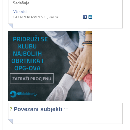
Sadašnje
Vlasnici
GORAN KOZAREVIĆ
,
vlasnik
...
Povezani subjekti