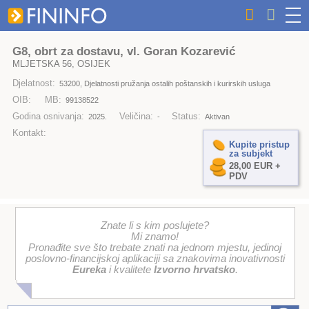
G8, obrt za dostavu, vl. Goran Kozarević
MLJETSKA 56, OSIJEK
Djelatnost:
53200, Djelatnosti pružanja ostalih poštanskih i kurirskih usluga
OIB:
MB:
99138522
Godina osnivanja:
Veličina:
Status:
2025.
-
Aktivan
Kontakt:
Kupite pristup
za subjekt
28,00 EUR +
PDV
Znate li s kim poslujete?
Mi znamo!
Pronađite sve što trebate znati na jednom mjestu, jedinoj
poslovno-financijskoj aplikaciji sa znakovima inovativnosti
Eureka
i kvalitete
Izvorno hrvatsko
.