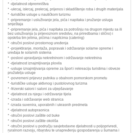
* -djelatnost otpremništva
* -ukrcaj, iskrcaj, prekrcaj, prijenos i skladištenje roba i drugih materijala
* -turističke usluge u nautičkom turizmu
* -pripremanje i usluživanje jela, pića i napitaka i pružanje usluga
smještaja
* -pripremanje jela, pića i napitaka za potrošnju na drugom mjestu sa ili
bez usluživanja (u prijevoznom sredstvu, na priredbama i slično) i
opskrba tim jelima, pićima i napitcima (catering)
* -stručni poslovi prostornog uređenja
* -projektiranje, montaža, popravak i održavanje solarne opreme i
uređaja te solarnih sistema
* -poslovi upravljanja nekretninom i održavanje nekretnina
* -djelatnost iznajmljivanja plovila
* -usluge iznajmljivanja opreme za šport i rekreaciju turistima i obveze
pružatelja usluge
* -povremeni prijevoz putnika u obalnom pomorskom prometu
* -turističke usluge aktivnog i pustolovnog turizma
* -frizerski saloni i saloni za uljepšavanje
* -djelatnost za njegu i održavanje tijela
* -izrada i održavanje web stranica
* -izrada suvenira, uporabnih i ukrasnih predmeta
* -djelatnost autopraonica
* -stručni poslovi zaštite od buke
* -stručni poslovi zaštite okoliša
* -stručni poslovi u području savjetodavne djelatnosti u poljoprivredi,
ruralnom razvoju, ribarstvu te unapređenju gospodarenja u šumama i