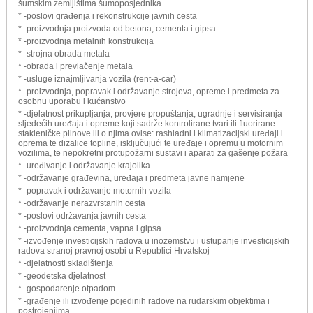
šumskim zemljištima šumoposjednika
* -poslovi građenja i rekonstrukcije javnih cesta
* -proizvodnja proizvoda od betona, cementa i gipsa
* -proizvodnja metalnih konstrukcija
* -strojna obrada metala
* -obrada i prevlačenje metala
* -usluge iznajmljivanja vozila (rent-a-car)
* -proizvodnja, popravak i održavanje strojeva, opreme i predmeta za
osobnu uporabu i kućanstvo
* -djelatnost prikupljanja, provjere propuštanja, ugradnje i servisiranja
sljedećih uređaja i opreme koji sadrže kontrolirane tvari ili fluorirane
stakleničke plinove ili o njima ovise: rashladni i klimatizacijski uređaji i
oprema te dizalice topline, isključujući te uređaje i opremu u motornim
vozilima, te nepokretni protupožarni sustavi i aparati za gašenje požara
* -uređivanje i održavanje krajolika
* -održavanje građevina, uređaja i predmeta javne namjene
* -popravak i održavanje motornih vozila
* -održavanje nerazvrstanih cesta
* -poslovi održavanja javnih cesta
* -proizvodnja cementa, vapna i gipsa
* -izvođenje investicijskih radova u inozemstvu i ustupanje investicijskih
radova stranoj pravnoj osobi u Republici Hrvatskoj
* -djelatnosti skladištenja
* -geodetska djelatnost
* -gospodarenje otpadom
* -građenje ili izvođenje pojedinih radove na rudarskim objektima i
postrojenjima