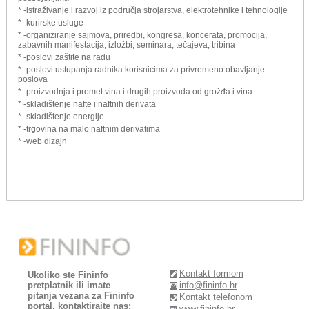
* -istraživanje i razvoj iz područja strojarstva, elektrotehnike i tehnologije
* -kurirske usluge
* -organiziranje sajmova, priredbi, kongresa, koncerata, promocija,
zabavnih manifestacija, izložbi, seminara, tečajeva, tribina
* -poslovi zaštite na radu
* -poslovi ustupanja radnika korisnicima za privremeno obavljanje
poslova
* -proizvodnja i promet vina i drugih proizvoda od grožđa i vina
* -skladištenje nafte i naftnih derivata
* -skladištenje energije
* -trgovina na malo naftnim derivatima
* -web dizajn
Kontakt formom
Ukoliko ste Fininfo
pretplatnik ili imate
info@fininfo.hr
pitanja vezana za Fininfo
Kontakt telefonom
portal, kontaktirajte nas:
www.fininfo.hr