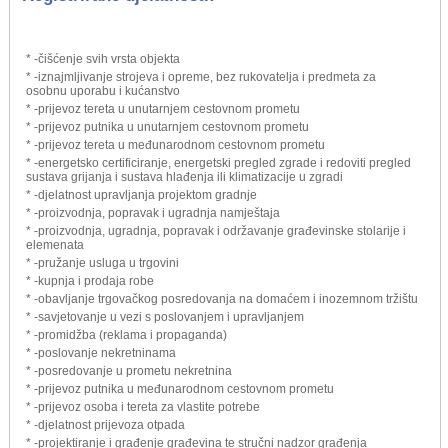
* -čišćenje svih vrsta objekta
* -iznajmljivanje strojeva i opreme, bez rukovatelja i predmeta za
osobnu uporabu i kućanstvo
* -prijevoz tereta u unutarnjem cestovnom prometu
* -prijevoz putnika u unutarnjem cestovnom prometu
* -prijevoz tereta u međunarodnom cestovnom prometu
* -energetsko certificiranje, energetski pregled zgrade i redoviti pregled
sustava grijanja i sustava hlađenja ili klimatizacije u zgradi
* -djelatnost upravljanja projektom gradnje
* -proizvodnja, popravak i ugradnja namještaja
* -proizvodnja, ugradnja, popravak i održavanje građevinske stolarije i
elemenata
* -pružanje usluga u trgovini
* -kupnja i prodaja robe
* -obavljanje trgovačkog posredovanja na domaćem i inozemnom tržištu
* -savjetovanje u vezi s poslovanjem i upravljanjem
* -promidžba (reklama i propaganda)
* -poslovanje nekretninama
* -posredovanje u prometu nekretnina
* -prijevoz putnika u međunarodnom cestovnom prometu
* -prijevoz osoba i tereta za vlastite potrebe
* -djelatnost prijevoza otpada
* -projektiranje i građenje građevina te stručni nadzor građenja