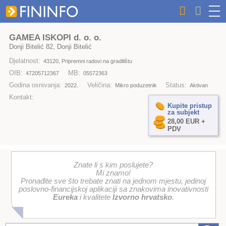
GAMEA ISKOPI d. o. o.
Donji Bitelić 82, Donji Bitelić
Djelatnost:
43120, Pripremni radovi na gradilištu
OIB:
MB:
47205712367
05572363
Godina osnivanja:
Veličina:
Status:
2022.
Mikro poduzetnik
Aktivan
Kontakt:
Kupite pristup
za subjekt
28,00 EUR +
PDV
Znate li s kim poslujete?
Mi znamo!
Pronađite sve što trebate znati na jednom mjestu, jedinoj
poslovno-financijskoj aplikaciji sa znakovima inovativnosti
Eureka
i kvalitete
Izvorno hrvatsko
.