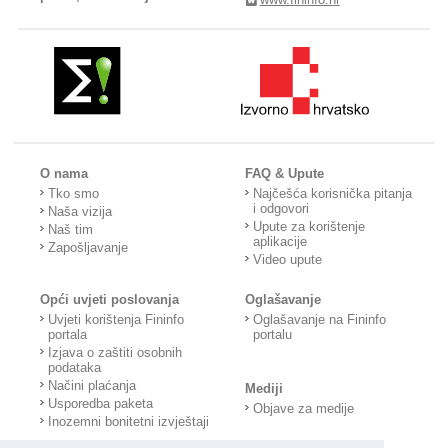
O nama
FAQ & Upute
Tko smo
Najčešća korisnička pitanja
i odgovori
Naša vizija
Upute za korištenje
Naš tim
aplikacije
Zapošljavanje
Video upute
Opći uvjeti poslovanja
Oglašavanje
Uvjeti korištenja Fininfo
Oglašavanje na Fininfo
portala
portalu
Izjava o zaštiti osobnih
podataka
Načini plaćanja
Mediji
Usporedba paketa
Objave za medije
Inozemni bonitetni izvještaji