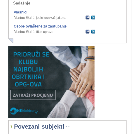
Sadašnje
Vlasnici
Marino Galić
,
jedini osnivač j.d.o.o.
Osobe ovlaštene za zastupanje
Marino Galić
,
član uprave
...
Povezani subjekti