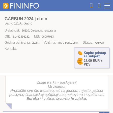
GARBUN 2024 j.d.o.o.
Satrić 125A, Satrić
Djelatnost:
56110, Djelatnosti restorana
OIB:
MB:
31492396232
06007953
Godina osnivanja:
Veličina:
Status:
2024.
Mikro poduzetnik
Aktivan
Kontakt:
Kupite pristup
za subjekt
28,00 EUR +
PDV
Znate li s kim poslujete?
Mi znamo!
Pronađite sve što trebate znati na jednom mjestu, jedinoj
poslovno-financijskoj aplikaciji sa znakovima inovativnosti
Eureka
i kvalitete
Izvorno hrvatsko
.