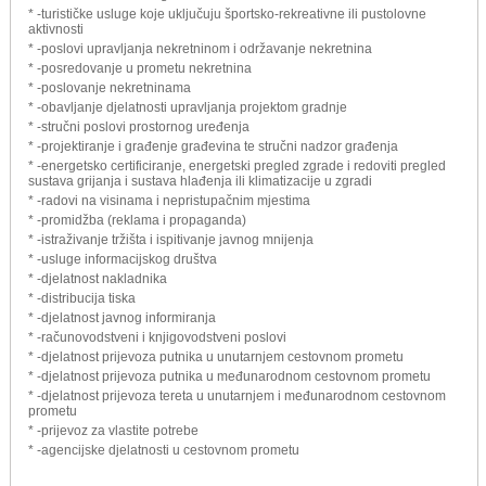
* -turističke usluge koje uključuju športsko-rekreativne ili pustolovne
aktivnosti
* -poslovi upravljanja nekretninom i održavanje nekretnina
* -posredovanje u prometu nekretnina
* -poslovanje nekretninama
* -obavljanje djelatnosti upravljanja projektom gradnje
* -stručni poslovi prostornog uređenja
* -projektiranje i građenje građevina te stručni nadzor građenja
* -energetsko certificiranje, energetski pregled zgrade i redoviti pregled
sustava grijanja i sustava hlađenja ili klimatizacije u zgradi
* -radovi na visinama i nepristupačnim mjestima
* -promidžba (reklama i propaganda)
* -istraživanje tržišta i ispitivanje javnog mnijenja
* -usluge informacijskog društva
* -djelatnost nakladnika
* -distribucija tiska
* -djelatnost javnog informiranja
* -računovodstveni i knjigovodstveni poslovi
* -djelatnost prijevoza putnika u unutarnjem cestovnom prometu
* -djelatnost prijevoza putnika u međunarodnom cestovnom prometu
* -djelatnost prijevoza tereta u unutarnjem i međunarodnom cestovnom
prometu
* -prijevoz za vlastite potrebe
* -agencijske djelatnosti u cestovnom prometu