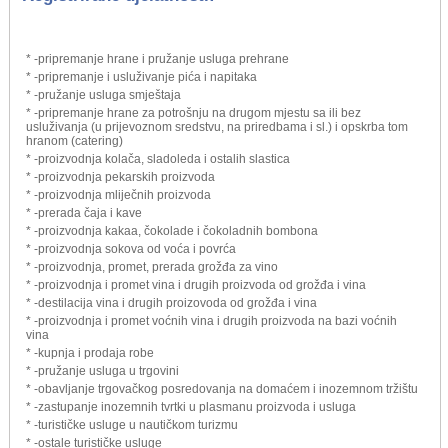
* -pripremanje hrane i pružanje usluga prehrane
* -pripremanje i usluživanje pića i napitaka
* -pružanje usluga smještaja
* -pripremanje hrane za potrošnju na drugom mjestu sa ili bez
usluživanja (u prijevoznom sredstvu, na priredbama i sl.) i opskrba tom
hranom (catering)
* -proizvodnja kolača, sladoleda i ostalih slastica
* -proizvodnja pekarskih proizvoda
* -proizvodnja mliječnih proizvoda
* -prerada čaja i kave
* -proizvodnja kakaa, čokolade i čokoladnih bombona
* -proizvodnja sokova od voća i povrća
* -proizvodnja, promet, prerada grožđa za vino
* -proizvodnja i promet vina i drugih proizvoda od grožđa i vina
* -destilacija vina i drugih proizovoda od grožđa i vina
* -proizvodnja i promet voćnih vina i drugih proizvoda na bazi voćnih
vina
* -kupnja i prodaja robe
* -pružanje usluga u trgovini
* -obavljanje trgovačkog posredovanja na domaćem i inozemnom tržištu
* -zastupanje inozemnih tvrtki u plasmanu proizvoda i usluga
* -turističke usluge u nautičkom turizmu
* -ostale turističke usluge