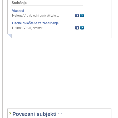
Sadašnje
Vlasnici
Helena Vrbat
,
jedini osnivač j.d.o.o.
Osobe ovlaštene za zastupanje
Helena Vrbat
,
direktor
...
Povezani subjekti