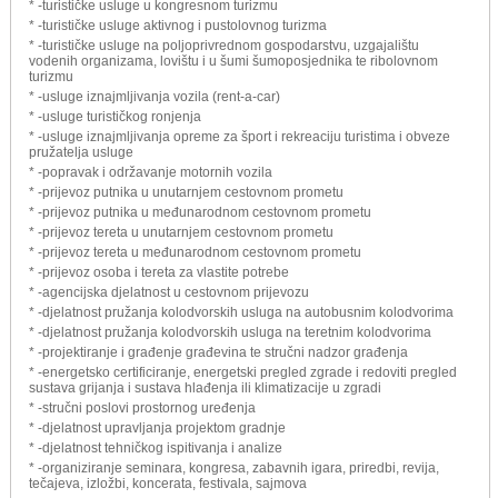
* -turističke usluge u kongresnom turizmu
* -turističke usluge aktivnog i pustolovnog turizma
* -turističke usluge na poljoprivrednom gospodarstvu, uzgajalištu
vodenih organizama, lovištu i u šumi šumoposjednika te ribolovnom
turizmu
* -usluge iznajmljivanja vozila (rent-a-car)
* -usluge turističkog ronjenja
* -usluge iznajmljivanja opreme za šport i rekreaciju turistima i obveze
pružatelja usluge
* -popravak i održavanje motornih vozila
* -prijevoz putnika u unutarnjem cestovnom prometu
* -prijevoz putnika u međunarodnom cestovnom prometu
* -prijevoz tereta u unutarnjem cestovnom prometu
* -prijevoz tereta u međunarodnom cestovnom prometu
* -prijevoz osoba i tereta za vlastite potrebe
* -agencijska djelatnost u cestovnom prijevozu
* -djelatnost pružanja kolodvorskih usluga na autobusnim kolodvorima
* -djelatnost pružanja kolodvorskih usluga na teretnim kolodvorima
* -projektiranje i građenje građevina te stručni nadzor građenja
* -energetsko certificiranje, energetski pregled zgrade i redoviti pregled
sustava grijanja i sustava hlađenja ili klimatizacije u zgradi
* -stručni poslovi prostornog uređenja
* -djelatnost upravljanja projektom gradnje
* -djelatnost tehničkog ispitivanja i analize
* -organiziranje seminara, kongresa, zabavnih igara, priredbi, revija,
tečajeva, izložbi, koncerata, festivala, sajmova