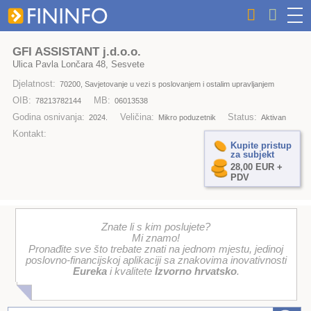
GFI ASSISTANT j.d.o.o.
Ulica Pavla Lončara 48, Sesvete
Djelatnost:
70200, Savjetovanje u vezi s poslovanjem i ostalim upravljanjem
OIB:
MB:
78213782144
06013538
Godina osnivanja:
Veličina:
Status:
2024.
Mikro poduzetnik
Aktivan
Kontakt:
Kupite pristup
za subjekt
28,00 EUR +
PDV
Znate li s kim poslujete?
Mi znamo!
Pronađite sve što trebate znati na jednom mjestu, jedinoj
poslovno-financijskoj aplikaciji sa znakovima inovativnosti
Eureka
i kvalitete
Izvorno hrvatsko
.