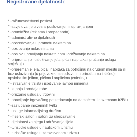
Registrirane djelatnosti:
* -računovodstveni poslovi
* -savjetovanje u vezi s poslovanjem i upravljanjem
* -promidžba (reklama i propaganda)
* -administrativne djelatnosti
* -posredovanje u prometu nekretnina
* -poslovanje nekretninama
* -poslovi upravljanja nekretninom i održavanje nekretnina
* -pripremanje i usluživanje jela, pića i napitaka i pružanje usluga
smještaja.
* -pripremanje jela, pića i napitaka za potrošnju na drugom mjestu sa ili
bez usluživanja (u prijevoznom sredstvu, na priredbama i slično) i
opskrba tim jelima, pićima i napitcima (catering)
* -istraživanje tržišta i ispitivanje javnog mnijenja
* -kupnja i prodaja robe
* -pružanje usluga u trgovini
* -obavljanje trgovačkog posredovanja na domaćem i inozemnom tržištu
* -zastupanje inozemnih tvrtki
* -usluge informacijskog društva
* -frizerski saloni i saloni za uljepšavanje
* -djelatnost za njegu i održavanje tijela
* -turističke usluge u nautičkom turizmu
* -turističke usluge u zdravstvenom turizmu