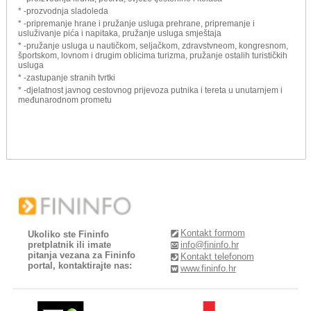
* -prozvodnja sladoleda
* -pripremanje hrane i pružanje usluga prehrane, pripremanje i
usluživanje pića i napitaka, pružanje usluga smještaja
* -pružanje usluga u nautičkom, seljačkom, zdravstvneom, kongresnom,
športskom, lovnom i drugim oblicima turizma, pružanje ostalih turističkih
usluga
* -zastupanje stranih tvrtki
* -djelatnost javnog cestovnog prijevoza putnika i tereta u unutarnjem i
međunarodnom prometu
Kontakt formom
Ukoliko ste Fininfo
pretplatnik ili imate
info@fininfo.hr
pitanja vezana za Fininfo
Kontakt telefonom
portal, kontaktirajte nas:
www.fininfo.hr