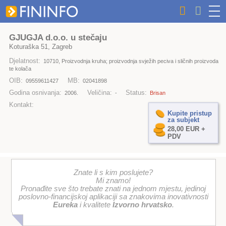
GJUGJA d.o.o. u stečaju
Koturaška 51, Zagreb
Djelatnost:
10710, Proizvodnja kruha; proizvodnja svježih peciva i sličnih proizvoda
te kolača
OIB:
MB:
09559611427
02041898
Godina osnivanja:
Veličina:
Status:
2006.
-
Brisan
Kontakt:
Kupite pristup
za subjekt
28,00 EUR +
PDV
Znate li s kim poslujete?
Mi znamo!
Pronađite sve što trebate znati na jednom mjestu, jedinoj
poslovno-financijskoj aplikaciji sa znakovima inovativnosti
Eureka
i kvalitete
Izvorno hrvatsko
.