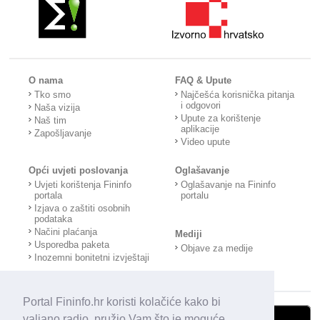
O nama
FAQ & Upute
Tko smo
Najčešća korisnička pitanja
i odgovori
Naša vizija
Upute za korištenje
Naš tim
aplikacije
Zapošljavanje
Video upute
Opći uvjeti poslovanja
Oglašavanje
Uvjeti korištenja Fininfo
Oglašavanje na Fininfo
portala
portalu
Izjava o zaštiti osobnih
podataka
Načini plaćanja
Mediji
Usporedba paketa
Objave za medije
Inozemni bonitetni izvještaji
Portal Fininfo.hr koristi kolačiće kako bi
valjano radio, pružio Vam što je moguće