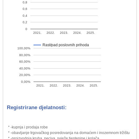
0,8
0,6
0,4
0,2
0
2021.
2022.
2023.
2024.
2025.
Rast/pad poslovnih prihoda
100,00%
80,00%
60,00%
40,00%
20,00%
0,00%
2021.
2022.
2023.
2024.
2025.
Registrirane djelatnosti:
* -kupnja i prodaja robe
* -obavljanje trgovačkog posredovanja na domaćem i inozemnom tržištu
* -proizvodnja kruha, peciva, svježe tjestenine i kolača