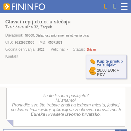
Glava i rep j.d.o.o. u stečaju
Tkalčićeva ulica 32, Zagreb
Djelatnost:
56300, Djelatnosti pripreme i usluživanja pića
OIB:
MB:
92229253535
05571871
Godina osnivanja:
Veličina:
Status:
2022.
-
Brisan
Kontakt:
Kupite pristup
za subjekt
28,00 EUR +
PDV
Znate li s kim poslujete?
Mi znamo!
Pronađite sve što trebate znati na jednom mjestu, jedinoj
poslovno-financijskoj aplikaciji sa znakovima inovativnosti
Eureka
i kvalitete
Izvorno hrvatsko
.