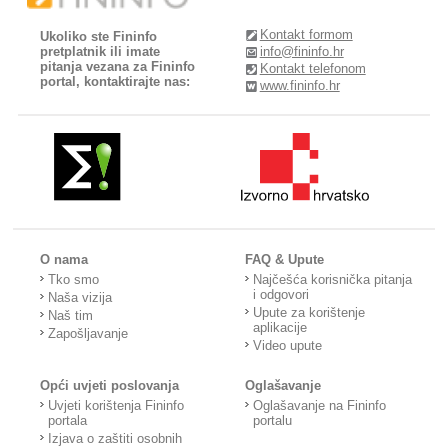
Kontakt formom
Ukoliko ste Fininfo
pretplatnik ili imate
info@fininfo.hr
pitanja vezana za Fininfo
Kontakt telefonom
portal, kontaktirajte nas:
www.fininfo.hr
O nama
FAQ & Upute
Tko smo
Najčešća korisnička pitanja
i odgovori
Naša vizija
Upute za korištenje
Naš tim
aplikacije
Zapošljavanje
Video upute
Opći uvjeti poslovanja
Oglašavanje
Uvjeti korištenja Fininfo
Oglašavanje na Fininfo
portala
portalu
Izjava o zaštiti osobnih