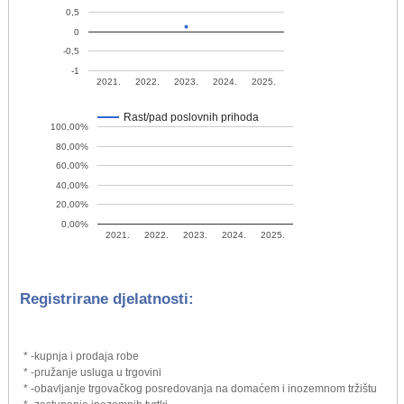
0,5
0
-0,5
-1
2021.
2022.
2023.
2024.
2025.
Rast/pad poslovnih prihoda
100,00%
80,00%
60,00%
40,00%
20,00%
0,00%
2021.
2022.
2023.
2024.
2025.
Registrirane djelatnosti:
* -kupnja i prodaja robe
* -pružanje usluga u trgovini
* -obavljanje trgovačkog posredovanja na domaćem i inozemnom tržištu