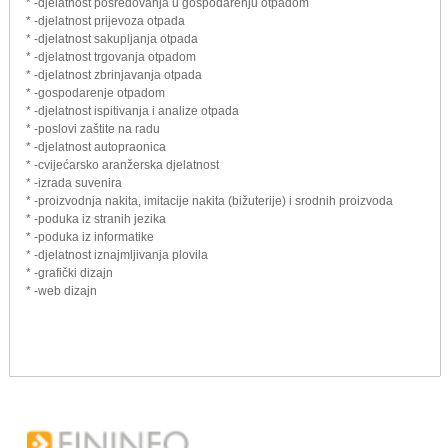
* -djelatnost posredovanja u gospodarenju otpadom
* -djelatnost prijevoza otpada
* -djelatnost sakupljanja otpada
* -djelatnost trgovanja otpadom
* -djelatnost zbrinjavanja otpada
* -gospodarenje otpadom
* -djelatnost ispitivanja i analize otpada
* -poslovi zaštite na radu
* -djelatnost autopraonica
* -cvijećarsko aranžerska djelatnost
* -izrada suvenira
* -proizvodnja nakita, imitacije nakita (bižuterije) i srodnih proizvoda
* -poduka iz stranih jezika
* -poduka iz informatike
* -djelatnost iznajmljivanja plovila
* -grafički dizajn
* -web dizajn