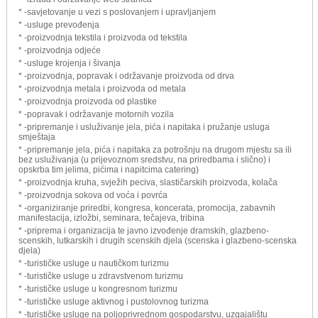
* -savjetovanje u vezi s poslovanjem i upravljanjem
* -usluge prevođenja
* -proizvodnja tekstila i proizvoda od tekstila
* -proizvodnja odjeće
* -usluge krojenja i šivanja
* -proizvodnja, popravak i održavanje proizvoda od drva
* -proizvodnja metala i proizvoda od metala
* -proizvodnja proizvoda od plastike
* -popravak i održavanje motornih vozila
* -pripremanje i usluživanje jela, pića i napitaka i pružanje usluga
smještaja
* -pripremanje jela, pića i napitaka za potrošnju na drugom mjestu sa ili
bez usluživanja (u prijevoznom sredstvu, na priredbama i slično) i
opskrba tim jelima, pićima i napitcima catering)
* -proizvodnja kruha, svježih peciva, slastičarskih proizvoda, kolača
* -proizvodnja sokova od voća i povrća
* -organiziranje priredbi, kongresa, koncerata, promocija, zabavnih
manifestacija, izložbi, seminara, tečajeva, tribina
* -priprema i organizacija te javno izvođenje dramskih, glazbeno-
scenskih, lutkarskih i drugih scenskih djela (scenska i glazbeno-scenska
djela)
* -turističke usluge u nautičkom turizmu
* -turističke usluge u zdravstvenom turizmu
* -turističke usluge u kongresnom turizmu
* -turističke usluge aktivnog i pustolovnog turizma
* -turističke usluge na poljoprivrednom gospodarstvu, uzgajalištu