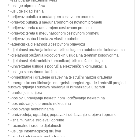
* -zastupanje inozemnih tvrtki
* -usluge otpremništva
* -usluge skladištenja
* -prijevoz putnika u unutarnjem cestovnom prometu
* -prijevoz putnika u međunarodnom cestovnom prometu
* -prijevoz tereta u unutarnjem cestovnom prometu
* -prijevoz tereta u međunarodnom cestovnom prometu
* -prijevoz osoba i tereta za vlastite potrebe
* -agencijska djelatnost u cestovnom prijevozu
* -djelatnost pružanja kolodvorskih usluga na autobusnim kolodvorima
* -djelatnost pružanja kolodvorskih usluga na teretnim kolodvorima
* -djelatnost elektroničkih komunikacijskih mreža i usluga
* -univerzalne usluge s područja elektroničkih komunikacija
* -usluga s posebnom tarifom
* -projektiranje i građenje građevina te stručni nadzor građenja
* -energetsko certificiranje, energetski pregled zgrade i redoviti pregled
sustava grijanja i sustava hlađenja ili klimatizacije u zgradi
* -uređenje interijera
* -poslovi upravljanja nekretninom i održavanje nekretnina
* -posredovanje u prometu nekretnina
* -poslovanje nekretninama
* -proizvodnja, ugradnja, popravak i održavanje strojeva i opreme
* -iznajmljivanje strojeva i opreme
* -računalne i srodne djelatnosti
* -usluge informacijskog društva
* -izrada i održavanje web stranica