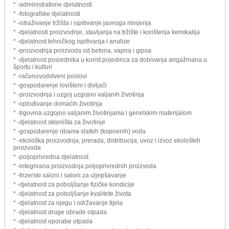
* -administrativne djelatnosti
* -fotografske djelatnosti
* -istraživanje tržišta i ispitivanje javnoga mnijenja
* -djelatnosti proizvodnje, stavljanja na tržište i korištenja kemikalija
* -djelatnost tehničkog ispitivanja i analize
* -proizvodnja proizvoda od betona, vapna i gipsa
* -djelatnost posrednika u korist pojedinca za dobivanja angažmana u
športu i kulturi
* -računovodstveni poslovi
* -gospodarenje lovištem i divljači
* -proizvodnja i uzgoj uzgojno valjanih životinja
* -oplođivanje domaćih životinja
* -trgovina uzgojno valjanim životinjama i genetskim materijalom
* -djelatnost skloništa za životinje
* -gospodarenje ribama slatkih (kopnenih) voda
* -ekološka proizvodnja, prerada, distribucija, uvoz i izvoz ekoloških
proizvoda
* -poljoprivredna djelatnost
* -integrirana proizvodnja poljoprivrednih proizvoda
* -frizerski saloni i saloni za uljepšavanje
* -djelatnost za poboljšanje fizičke kondicije
* -djelatnost za poboljšanje kvalitete života
* -djelatnost za njegu i održavanje tijela
* -djelatnost druge obrade otpada
* -djelatnost oporabe otpada