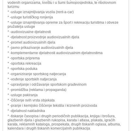
vodenih organizama, lovištu i u šumi šumoposjednika, te ribolovnom
turizmu
* -usluge iznajmljivanja vozila (rent-a-car)
* -usluge turističkog ronjenja
* -usluge iznajmljivanja opreme za šport i rekreaciju turistima i obveze
pružatelja usluge
* -audiovizualne djelatnosti
* -djelatnost proizvodnje audiovizualnih djela
* -promet audiovizualnih djela
* -javno prikazivanje audiovizualnih djela
* -komplementarne djelatnosti audiovizualnim djelatnostima
* -sportska priprema
* -sportska rekreacija
* -sportska poduka
* -organiziranje sportskog natjecanja
* -vođenje sportskih natjecanja
* -upravljanje i održavanje sportskom građevinom
* -promidžba (reklama i propaganda)
* -usluge pakiranja
* -čišćenje svih vrsta objekata
* -pranje i kemijsko čišćenje tekstila i krznenih proizvoda
* -djelatnost nakladnika
* -tiskanje časopisa i drugih periodičnih publikacija, knjiga i brošura,
glazbenih djela i glazbenih rukopisa, karata i atlasa, plakata, igraćih
karata, reklamnih kataloga, prospekata, drugih tiskanih oglasa, albuma,
kalendara i drugih tiskanih komercijalnih publikacija