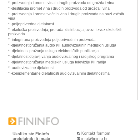
* -proizvodnja i promet vina i drugih proizvoda od grožđa i vina
* -destilacija promet vina i drugih proizvoda od grožđa i vina
* -proizvodnja i promet voćnih vina i drugih proizvoda na bazi voćnih
vina
* -poljoprivredna djelatnost
* -ekološka proizvodnja, prerada, distribucija, uvoz i izvoz ekoloških
proizvoda
* -integrirana proizvodnja poljoprivrednih proizvoda
* -djelatnost pružanja audio i/ili audiovizualnih medijskih usluga
* -djelatnost pružanja usluga elektroničkih publikacija
* -djelatnost objavljivanja audiovizualnog i radijskog programa
* -djelatnost pružanja medijskih usluga televizije i/ili radija
* -audiovizualne djelatnosti
* -komplementarne djelatnosti audiovizualnim djelatnostima
Kontakt formom
Ukoliko ste Fininfo
pretplatnik ili imate
info@fininfo.hr