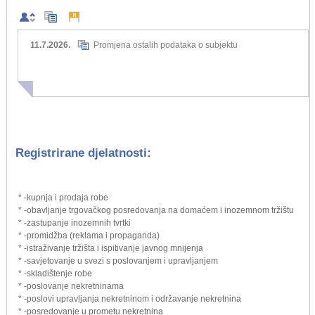
11.7.2026.
Promjena ostalih podataka o subjektu
Registrirane djelatnosti:
* -kupnja i prodaja robe
* -obavljanje trgovačkog posredovanja na domaćem i inozemnom tržištu
* -zastupanje inozemnih tvrtki
* -promidžba (reklama i propaganda)
* -istraživanje tržišta i ispitivanje javnog mnijenja
* -savjetovanje u svezi s poslovanjem i upravljanjem
* -skladištenje robe
* -poslovanje nekretninama
* -poslovi upravljanja nekretninom i održavanje nekretnina
* -posredovanje u prometu nekretnina