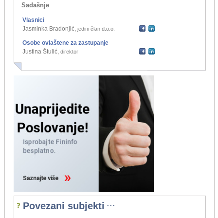
Sadašnje
Vlasnici
Jasminka Bradonjić
,
jedini član d.o.o.
Osobe ovlaštene za zastupanje
Justina Štulić
,
direktor
...
Povezani subjekti