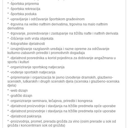
* -športska priprema
* -športska rekreacija
* -športska poduka
* -upravljanje i održavanje športskom građevinom
* -trgovina na veliko naftnim derivatima, trgovina na malo naftnim
derivatima
* -trgovanje, posredovanje i zastupanje na tržištu nafte i naftnih derivata
* -čišćenje svih vrsta objekata
* -fotografske djelatnosti
* -iznajmljivanje razglasnih uređaja i razne opreme za održavanje
kulturno-zabavnih priredbi i promotivnih događaja
* -djelatnost posrednika u korist pojedinca za dobivanje angažmana u
sportu i kulturi
* -organiziranje sportskog natjecanja
* -vođenje sportskih natjecanja
* -pripremanje i organizacija te javno izvođenje dramskih, glazbeno-
scenskih, lutkarskih i drugih scenskih djela (scenska i glazbeno-scenska
djela)
* -web dizajn
* -grafički dizajn
* -organiziranje seminara, tečajeva, priredbi i kongresa
* -djelatnost proizvodnje i stavljanja na tržište predmeta opće uporabe
* -djelatnost proizvodnje i stavljanja na tržište predmeta opće uporabe
* -djelatnost pakiranja
* -proizvodnja, promet, prerada grožđa za vino (osim prerade u sok od
grožđa i koncentrirani sok od grožđa)