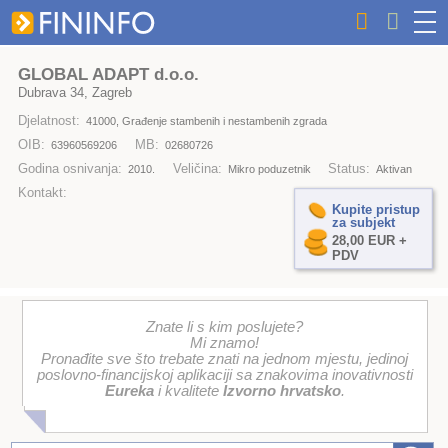
GLOBAL ADAPT d.o.o.
Dubrava 34, Zagreb
Djelatnost:
41000, Građenje stambenih i nestambenih zgrada
OIB:
MB:
63960569206
02680726
Godina osnivanja:
Veličina:
Status:
2010.
Mikro poduzetnik
Aktivan
Kontakt:
Kupite pristup
za subjekt
28,00 EUR +
PDV
Znate li s kim poslujete?
Mi znamo!
Pronađite sve što trebate znati na jednom mjestu, jedinoj
poslovno-financijskoj aplikaciji sa znakovima inovativnosti
Eureka
i kvalitete
Izvorno hrvatsko
.