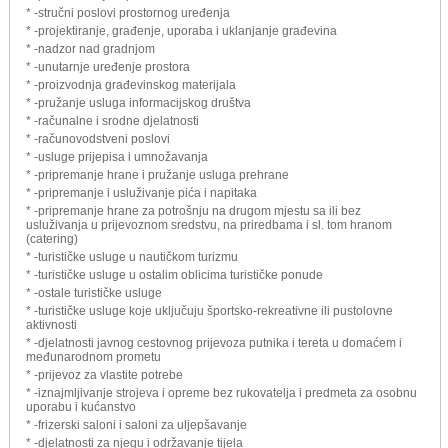
* -stručni poslovi prostornog uređenja
* -projektiranje, građenje, uporaba i uklanjanje građevina
* -nadzor nad gradnjom
* -unutarnje uređenje prostora
* -proizvodnja građevinskog materijala
* -pružanje usluga informacijskog društva
* -računalne i srodne djelatnosti
* -računovodstveni poslovi
* -usluge prijepisa i umnožavanja
* -pripremanje hrane i pružanje usluga prehrane
* -pripremanje i usluživanje pića i napitaka
* -pripremanje hrane za potrošnju na drugom mjestu sa ili bez
usluživanja u prijevoznom sredstvu, na priredbama i sl. tom hranom
(catering)
* -turističke usluge u nautičkom turizmu
* -turističke usluge u ostalim oblicima turističke ponude
* -ostale turističke usluge
* -turističke usluge koje uključuju športsko-rekreativne ili pustolovne
aktivnosti
* -djelatnosti javnog cestovnog prijevoza putnika i tereta u domaćem i
međunarodnom prometu
* -prijevoz za vlastite potrebe
* -iznajmljivanje strojeva i opreme bez rukovatelja i predmeta za osobnu
uporabu i kućanstvo
* -frizerski saloni i saloni za uljepšavanje
* -djelatnosti za njegu i održavanje tijela