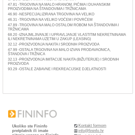
47.81 -TRGOVINA NA MALO HRANOM, PIĆIMA I DUHANSKIM
PROIZVODIMA NA ŠTANDOVIMA I TRŽNICAMA
46.90 -NESPECIJALIZIRANA TRGOVINA NA VELIKO
46.31 -TRGOVINA NA VELIKO VOĆEM I POVRĆEM
47.89 -TRGOVINA NA MALO OSTALOM ROBOM NA ŠTANDOVIMA I
TRŽNICAMA
68.20 -IZNAJMLJIVANJE I UPRAVLJANJE VLASTITIM NEKRETNINAMA
ILI NEKRETNINAMA UZETIM U ZAKUP (LEASING)
32.12 -PROIZVODNJA NAKITA I SRODNIH PROIZVODA
47.99 -OSTALA TRGOVINA NA MALO IZVAN PRODAVAONICA,
ŠTANDOVA I TRŽNICA
32.13 -PROIZVODNJA IMITACIJE NAKITA (BIŽUTERIJE) I SRODNIH
PROIZVODA
93.29 -OSTALE ZABAVNE I REKREACIJSKE DJELATNOSTI
Kontakt formom
Ukoliko ste Fininfo
pretplatnik ili imate
info@fininfo.hr