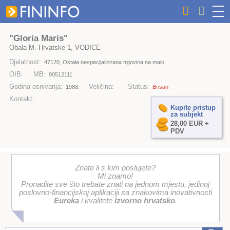
"Gloria Maris"
Obala M. Hrvatske 1, VODICE
Djelatnost:
47120, Ostala nespecijalizirana trgovina na malo
OIB:
MB:
90512111
Godina osnivanja:
Veličina:
Status:
1988.
-
Brisan
Kontakt:
Kupite pristup
za subjekt
28,00 EUR +
PDV
Znate li s kim poslujete?
Mi znamo!
Pronađite sve što trebate znati na jednom mjestu, jedinoj
poslovno-financijskoj aplikaciji sa znakovima inovativnosti
Eureka
i kvalitete
Izvorno hrvatsko
.