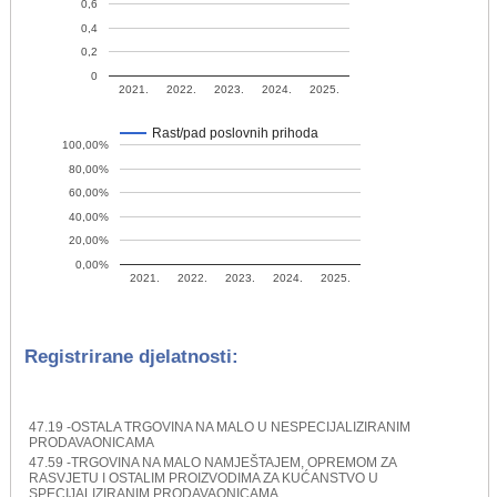
0,6
0,4
0,2
0
2021.
2022.
2023.
2024.
2025.
Rast/pad poslovnih prihoda
100,00%
80,00%
60,00%
40,00%
20,00%
0,00%
2021.
2022.
2023.
2024.
2025.
Registrirane djelatnosti:
47.19 -OSTALA TRGOVINA NA MALO U NESPECIJALIZIRANIM
PRODAVAONICAMA
47.59 -TRGOVINA NA MALO NAMJEŠTAJEM, OPREMOM ZA
RASVJETU I OSTALIM PROIZVODIMA ZA KUĆANSTVO U
SPECIJALIZIRANIM PRODAVAONICAMA