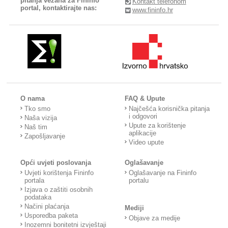
pitanja vezana za Fininfo
Kontakt telefonom
portal, kontaktirajte nas:
www.fininfo.hr
O nama
FAQ & Upute
Tko smo
Najčešća korisnička pitanja
i odgovori
Naša vizija
Upute za korištenje
Naš tim
aplikacije
Zapošljavanje
Video upute
Opći uvjeti poslovanja
Oglašavanje
Uvjeti korištenja Fininfo
Oglašavanje na Fininfo
portala
portalu
Izjava o zaštiti osobnih
podataka
Načini plaćanja
Mediji
Usporedba paketa
Objave za medije
Inozemni bonitetni izvještaji