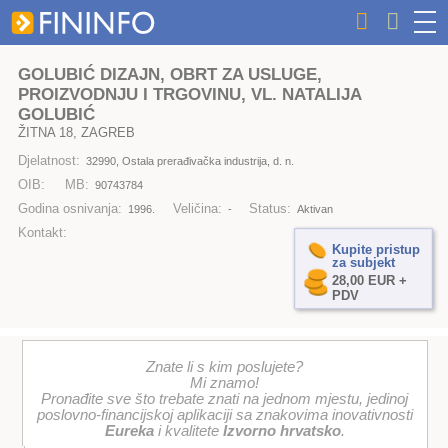
GOLUBIĆ DIZAJN, OBRT ZA USLUGE,
PROIZVODNJU I TRGOVINU, VL. NATALIJA
GOLUBIĆ
ŽITNA 18, ZAGREB
Djelatnost:
32990, Ostala prerađivačka industrija, d. n.
OIB:
MB:
90743784
Godina osnivanja:
Veličina:
Status:
1996.
-
Aktivan
Kontakt:
Kupite pristup
za subjekt
28,00 EUR +
PDV
Znate li s kim poslujete?
Mi znamo!
Pronađite sve što trebate znati na jednom mjestu, jedinoj
poslovno-financijskoj aplikaciji sa znakovima inovativnosti
Eureka
i kvalitete
Izvorno hrvatsko
.