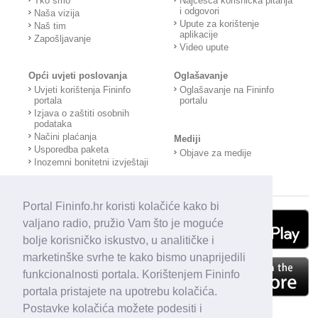
Tko smo
Najčešća korisnička pitanja
i odgovori
Naša vizija
Upute za korištenje
Naš tim
aplikacije
Zapošljavanje
Video upute
Opći uvjeti poslovanja
Oglašavanje
Uvjeti korištenja Fininfo
Oglašavanje na Fininfo
portala
portalu
Izjava o zaštiti osobnih
podataka
Načini plaćanja
Mediji
Usporedba paketa
Objave za medije
Inozemni bonitetni izvještaji
Portal Fininfo.hr koristi kolačiće kako bi
valjano radio, pružio Vam što je moguće
bolje korisničko iskustvo, u analitičke i
marketinške svrhe te kako bismo unaprijedili
funkcionalnosti portala. Korištenjem Fininfo
portala pristajete na upotrebu kolačića.
Postavke kolačića možete podesiti i