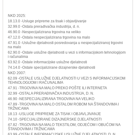
NKD 2025:
18.13.0 -Usluge pripreme za tisak i objavljivanje
32.99.0 -Ostala prerađivačka industrija, d. n.
46.90.0 -Nespecijalizirana trgovina na veliko
47.12.0 -Ostala nespecijalizirana trgovina na malo
47.91.0 -Uslužne djelatnosti posredovanja u nespecijaliziranoj trgovini
na malo
62.90.0 -Ostale uslužne djelatnosti u vezi s informacijskom tehnologijom
i računalima
63.92.0 -Ostale informacijske uslužne djelatnosti
74.14.0 -Ostale specijalizirane dizajnerske djelatnosti
NKD 2007:
62.09 -OSTALE USLUŽNE DJELATNOSTI U VEZI S INFORMACIJSKOM
TEHNOLOGIJOM I RAČUNALIMA
47.91 -TRGOVINA NA MALO PREKO POŠTE ILI INTERNETA
32.99 -OSTALA PRERAĐIVAČKA INDUSTRIJA, D. N.
46.90 -NESPECIJALIZIRANA TRGOVINA NA VELIKO
47.89 -TRGOVINA NA MALO OSTALOM ROBOM NA ŠTANDOVIMA I
TRŽNICAMA
18.13 -USLUGE PRIPREME ZA TISAK I OBJAVLJIVANJE
74.10 -SPECIJALIZIRANE DIZAJNERSKE DJELATNOSTI
47.82 -TRGOVINA NA MALO TEKSTILOM, ODJEĆOM I OBUĆOM NA
ŠTANDOVIMA I TRŽNICAMA
63.99 -OSTALE INFORMACIJSKE USLUŽNE DJELATNOSTI, D. N.