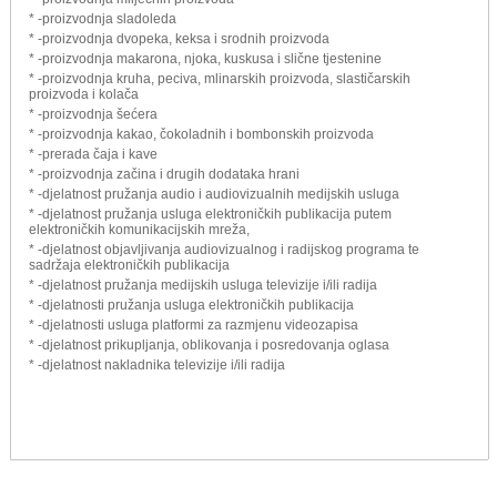
* -proizvodnja sladoleda
* -proizvodnja dvopeka, keksa i srodnih proizvoda
* -proizvodnja makarona, njoka, kuskusa i slične tjestenine
* -proizvodnja kruha, peciva, mlinarskih proizvoda, slastičarskih
proizvoda i kolača
* -proizvodnja šećera
* -proizvodnja kakao, čokoladnih i bombonskih proizvoda
* -prerada čaja i kave
* -proizvodnja začina i drugih dodataka hrani
* -djelatnost pružanja audio i audiovizualnih medijskih usluga
* -djelatnost pružanja usluga elektroničkih publikacija putem
elektroničkih komunikacijskih mreža,
* -djelatnost objavljivanja audiovizualnog i radijskog programa te
sadržaja elektroničkih publikacija
* -djelatnost pružanja medijskih usluga televizije i/ili radija
* -djelatnosti pružanja usluga elektroničkih publikacija
* -djelatnosti usluga platformi za razmjenu videozapisa
* -djelatnost prikupljanja, oblikovanja i posredovanja oglasa
* -djelatnost nakladnika televizije i/ili radija