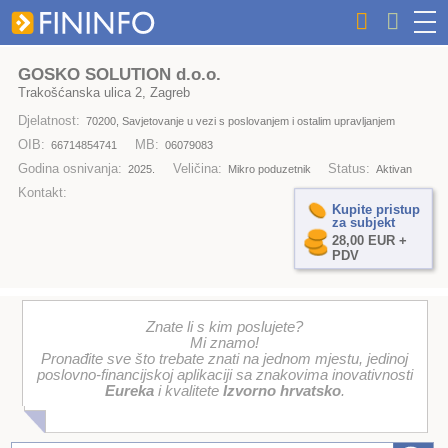
GOSKO SOLUTION d.o.o.
Trakošćanska ulica 2, Zagreb
Djelatnost:
70200, Savjetovanje u vezi s poslovanjem i ostalim upravljanjem
OIB:
MB:
66714854741
06079083
Godina osnivanja:
Veličina:
Status:
2025.
Mikro poduzetnik
Aktivan
Kontakt:
Kupite pristup
za subjekt
28,00 EUR +
PDV
Znate li s kim poslujete?
Mi znamo!
Pronađite sve što trebate znati na jednom mjestu, jedinoj
poslovno-financijskoj aplikaciji sa znakovima inovativnosti
Eureka
i kvalitete
Izvorno hrvatsko
.