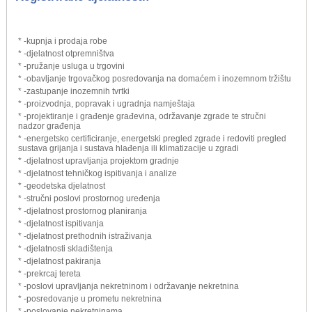
* -kupnja i prodaja robe
* -djelatnost otpremništva
* -pružanje usluga u trgovini
* -obavljanje trgovačkog posredovanja na domaćem i inozemnom tržištu
* -zastupanje inozemnih tvrtki
* -proizvodnja, popravak i ugradnja namještaja
* -projektiranje i građenje građevina, održavanje zgrade te stručni
nadzor građenja
* -energetsko certificiranje, energetski pregled zgrade i redoviti pregled
sustava grijanja i sustava hlađenja ili klimatizacije u zgradi
* -djelatnost upravljanja projektom gradnje
* -djelatnost tehničkog ispitivanja i analize
* -geodetska djelatnost
* -stručni poslovi prostornog uređenja
* -djelatnost prostornog planiranja
* -djelatnost ispitivanja
* -djelatnost prethodnih istraživanja
* -djelatnosti skladištenja
* -djelatnost pakiranja
* -prekrcaj tereta
* -poslovi upravljanja nekretninom i održavanje nekretnina
* -posredovanje u prometu nekretnina
* -poslovanje nekretninama