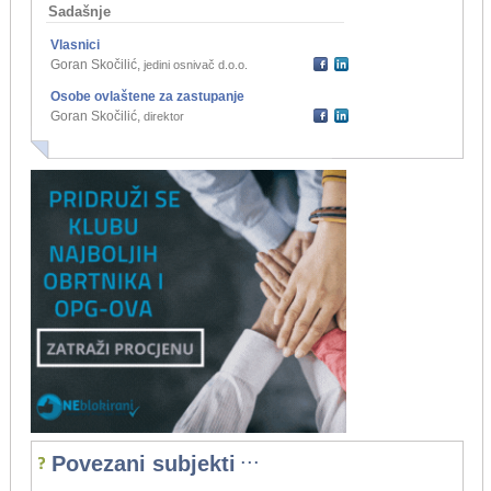
Sadašnje
Vlasnici
Goran Skočilić
,
jedini osnivač d.o.o.
Osobe ovlaštene za zastupanje
Goran Skočilić
,
direktor
...
Povezani subjekti