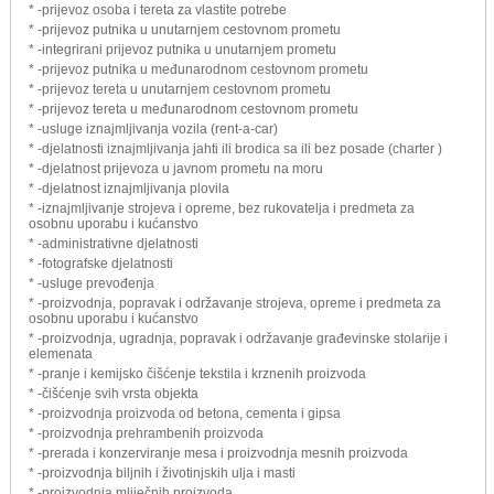
* -prijevoz osoba i tereta za vlastite potrebe
* -prijevoz putnika u unutarnjem cestovnom prometu
* -integrirani prijevoz putnika u unutarnjem prometu
* -prijevoz putnika u međunarodnom cestovnom prometu
* -prijevoz tereta u unutarnjem cestovnom prometu
* -prijevoz tereta u međunarodnom cestovnom prometu
* -usluge iznajmljivanja vozila (rent-a-car)
* -djelatnosti iznajmljivanja jahti ili brodica sa ili bez posade (charter )
* -djelatnost prijevoza u javnom prometu na moru
* -djelatnost iznajmljivanja plovila
* -iznajmljivanje strojeva i opreme, bez rukovatelja i predmeta za
osobnu uporabu i kućanstvo
* -administrativne djelatnosti
* -fotografske djelatnosti
* -usluge prevođenja
* -proizvodnja, popravak i održavanje strojeva, opreme i predmeta za
osobnu uporabu i kućanstvo
* -proizvodnja, ugradnja, popravak i održavanje građevinske stolarije i
elemenata
* -pranje i kemijsko čišćenje tekstila i krznenih proizvoda
* -čišćenje svih vrsta objekta
* -proizvodnja proizvoda od betona, cementa i gipsa
* -proizvodnja prehrambenih proizvoda
* -prerada i konzerviranje mesa i proizvodnja mesnih proizvoda
* -proizvodnja biljnih i životinjskih ulja i masti
* -proizvodnja mliječnih proizvoda