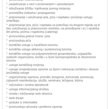
* -savjetovanje u vezi s poslovanjem i upravljanjem
* -istraživanje tržišta i ispitivanje javnog mnijenja
* -promidžba (reklama i propaganda)
* -pripremanje i usluživanje jela, pića i napitaka i pružanje usluga
smještaja-
* -pripremanje jela, pića i napitaka za potrošnju na drugom mjestu sa ili
bez usluživanja (u prijevoznom sredstvu, na priredbama i sl.) i opskrba
tim jelima, pićima i napitcima (catering)
* -proizvodnja gotove hrane i jela
* -proizvodnja pića
* -turističke usluge u nautičkom turizmu
* -turističke usluge aktivnog i pustolovnog turizma
* -turističke usluge na poljoprivrednom gospodarstvu, uzgajalištu
vodenih organizama, lovištu i u šumi šumoposjednika te ribolovnom
turizmu
* -usluge turističkog ronjenja
* -usluge iznajmljivanja opreme za šport i rekreaciju turistima i obveze
pružatelja usluge
* -organiziranje sajmova, priredbi, kongresa, koncerata, promocija,
zabavnih manifestacija, izložbi, seminara, tečajeva, tribina
* -računalne i srodne djelatnosti
* -usluge informacijskog društva
* -izrada i održavanje web stranica
* -web dizajn
* -poduke iz informatike
* -proizvodnja računala i periferne opreme