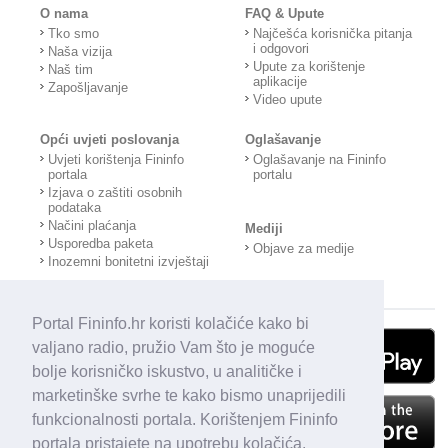
O nama
FAQ & Upute
Tko smo
Najčešća korisnička pitanja
i odgovori
Naša vizija
Upute za korištenje
Naš tim
aplikacije
Zapošljavanje
Video upute
Opći uvjeti poslovanja
Oglašavanje
Uvjeti korištenja Fininfo
Oglašavanje na Fininfo
portala
portalu
Izjava o zaštiti osobnih
podataka
Načini plaćanja
Mediji
Usporedba paketa
Objave za medije
Inozemni bonitetni izvještaji
Portal Fininfo.hr koristi kolačiće kako bi
valjano radio, pružio Vam što je moguće
bolje korisničko iskustvo, u analitičke i
marketinške svrhe te kako bismo unaprijedili
funkcionalnosti portala. Korištenjem Fininfo
portala pristajete na upotrebu kolačića.