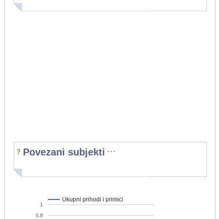
...
Povezani subjekti
Ukupni prihodi i primici
1
0,8