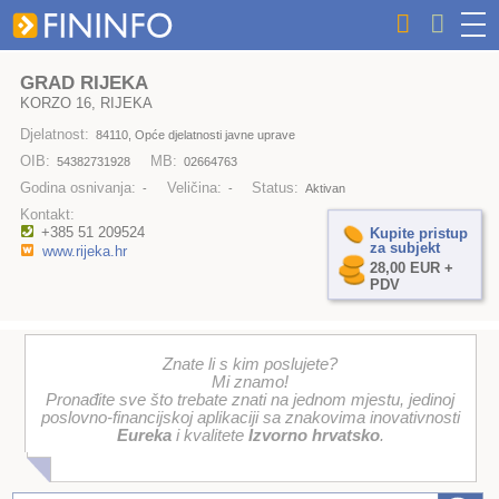
GRAD RIJEKA
KORZO 16, RIJEKA
Djelatnost:
84110, Opće djelatnosti javne uprave
OIB:
MB:
54382731928
02664763
Godina osnivanja:
Veličina:
Status:
-
-
Aktivan
Kontakt:
+385 51 209524
Kupite pristup
za subjekt
www.rijeka.hr
28,00 EUR +
PDV
Znate li s kim poslujete?
Mi znamo!
Pronađite sve što trebate znati na jednom mjestu, jedinoj
poslovno-financijskoj aplikaciji sa znakovima inovativnosti
Eureka
i kvalitete
Izvorno hrvatsko
.