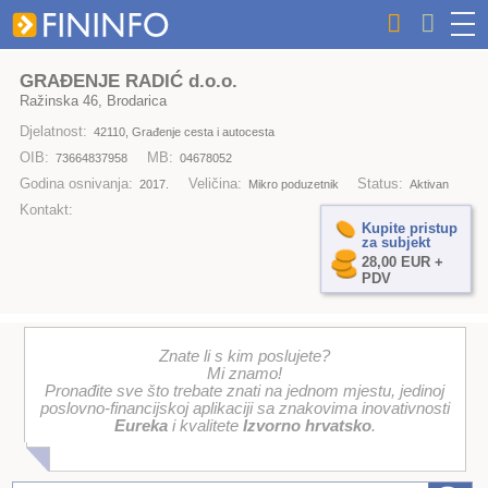
GRAĐENJE RADIĆ d.o.o.
Ražinska 46, Brodarica
Djelatnost:
42110, Građenje cesta i autocesta
OIB:
MB:
73664837958
04678052
Godina osnivanja:
Veličina:
Status:
2017.
Mikro poduzetnik
Aktivan
Kontakt:
Kupite pristup
za subjekt
28,00 EUR +
PDV
Znate li s kim poslujete?
Mi znamo!
Pronađite sve što trebate znati na jednom mjestu, jedinoj
poslovno-financijskoj aplikaciji sa znakovima inovativnosti
Eureka
i kvalitete
Izvorno hrvatsko
.