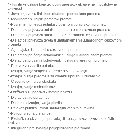
* -Turističke usluge koje uključuju športsko-rekreativne ili pustolovne
aktivnosti
* -Javni prijevoz u linijskom obalnom pomorskom prometu
* -Međunarodni linijski pomorski promet
* -Povremeni prijevoz putnika u obalnom pomorskom prometu
* -Djelatnost prijevoza putnika u unutarnjem cestovnom prometu
* -Djelatnost prijevoza putnika u međunarodnom cestovnom prometu
* -Djelatnost prijevoza tereta u unutarnjem i međunarodnom cestovnom
prometu
* -Agencijske djelatnosti u cestovnom prometu
* -Djelatnost pružanja kolodvorskih usluga u autobusnom prometu
* -Djelatnost pružanja kolodvorskih usluga u teretnom prometu
* -Prijevoz za vlastite potrebe
* -Iznajmljivanje strojeva i opreme bez rukovatelja
* -Iznajmljivanje predmeta za osobnu uporabu i kućanstvo
* -Čišćenje svih vrsta objekata
* -Iznajmljivanje motornih vozila
* -Održavanje i popravak motornih vozila
* -Djelatnost autopraonica
* -Djelatnost iznajmljivanja plovila
* -Prijevoz putnika i stvari unutarnjim vodnim putovima
* -Poljoprivredna djelatnost
* -Ekološka proizvodnja, prerada, ditribucija, uvoz i izvoz ekoloških
proizvoda
* -Integrirana proizvodnja poljoprivrednih proizvoda