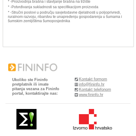
* -Proizvodnja brašna i stavljanje brašna na tržište
* -Potvrđivanja sukladnosti sa specifikacijom proizvoda
* -Stručni poslovi u području savjetodavne djelatnosti u poljoprivredi,
ruralnom razvoju, ribarstvu te unapređenju gospodarenja u šumama i
šumskim zemljištima šumoposjednika
Kontakt formom
Ukoliko ste Fininfo
pretplatnik ili imate
info@fininfo.hr
pitanja vezana za Fininfo
Kontakt telefonom
portal, kontaktirajte nas:
www.fininfo.hr