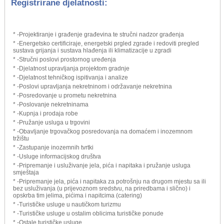
Registrirane djelatnosti:
* -Projektiranje i građenje građevina te stručni nadzor građenja
* -Energetsko certificiraje, energetski prgled zgrade i redoviti pregled
sustava grijanja i sustava hlađenja ili klimatizacije u zgradi
* -Stručni poslovi prostornog uređenja
* -Djelatnost upravljanja projektom gradnje
* -Djelatnost tehničkog ispitivanja i analize
* -Poslovi upravljanja nekretninom i održavanje nekretnina
* -Posredovanje u prometu nekretnina
* -Poslovanje nekretninama
* -Kupnja i prodaja robe
* -Pružanje usluga u trgovini
* -Obavljanje trgovačkog posredovanja na domaćem i inozemnom
tržištu
* -Zastupanje inozemnih tvrtki
* -Usluge informacijskog društva
* -Pripremanje i usluživanje jela, pića i napitaka i pružanje usluga
smještaja
* -Pripremanje jela, pića i napitaka za potrošnju na drugom mjestu sa ili
bez usluživanja (u prijevoznom sredstvu, na priredbama i slično) i
opskrba tim jelima, pićima i napitcima (catering)
* -Turističke usluge u nautičkom turizmu
* -Turističke usluge u ostalim oblicima turističke ponude
* -Ostale turističke usluge