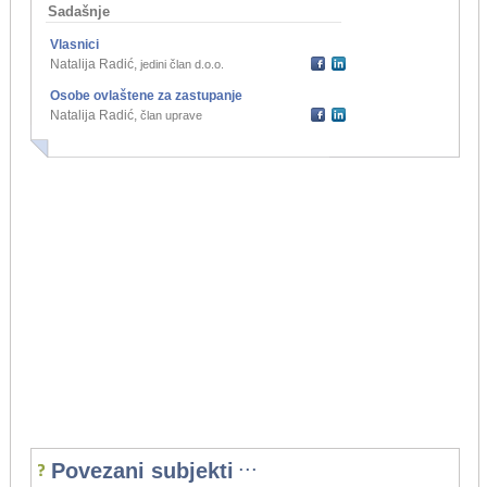
Sadašnje
Vlasnici
Natalija Radić
,
jedini član d.o.o.
Osobe ovlaštene za zastupanje
Natalija Radić
,
član uprave
...
Povezani subjekti