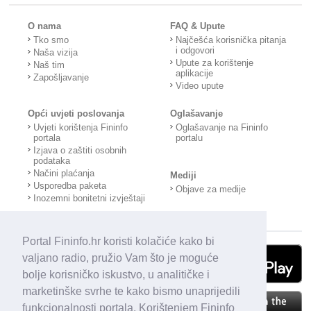
O nama
FAQ & Upute
Tko smo
Najčešća korisnička pitanja
i odgovori
Naša vizija
Upute za korištenje
Naš tim
aplikacije
Zapošljavanje
Video upute
Opći uvjeti poslovanja
Oglašavanje
Uvjeti korištenja Fininfo
Oglašavanje na Fininfo
portala
portalu
Izjava o zaštiti osobnih
podataka
Načini plaćanja
Mediji
Usporedba paketa
Objave za medije
Inozemni bonitetni izvještaji
Portal Fininfo.hr koristi kolačiće kako bi
valjano radio, pružio Vam što je moguće
bolje korisničko iskustvo, u analitičke i
marketinške svrhe te kako bismo unaprijedili
funkcionalnosti portala. Korištenjem Fininfo