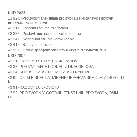
NKD 2025:
13.92.0 -Proizvodnja tekstilnih proizvoda za kućanstvo i gotovih
proizvoda za pokućstvo
43.31.0 -Fasadni i štukaturski radovi
43.33.0 -Postavljanje podnih i zidnih obloga
43.34.0 -Soboslikarski i staklarski radovi
43.41.0 -Radovi na krovištu
43.99.0 -Ostale specijalizirane građevinske djelatnosti, d. n.
NKD 2007:
43.31 -FASADNI I ŠTUKATURSKI RADOVI
43.33 -POSTAVLJANJE PODNIH I ZIDNIH OBLOGA
43.34 -SOBOSLIKARSKI I STAKLARSKI RADOVI
43.99 -OSTALE SPECIJALIZIRANE GRAĐEVINSKE DJELATNOSTI, D.
N.
43.91 -RADOVI NA KROVIŠTU
13.92 -PROIZVODNJA GOTOVIH TEKSTILNIH PROIZVODA, OSIM
ODJEĆE