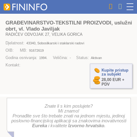
GRAĐEVINARSTVO-TEKSTILNI PROIZVODI, uslužni
obrt, vl. Vlado Javiljak
RADIĆEV ODVOJAK 27, VELIKA GORICA
Djelatnost:
43340, Soboslikarski i staklarski radovi
OIB:
MB:
91672619
Godina osnivanja:
Veličina:
Status:
1994.
-
Aktivan
Kontakt:
Kupite pristup
za subjekt
28,00 EUR +
PDV
Znate li s kim poslujete?
Mi znamo!
Pronađite sve što trebate znati na jednom mjestu, jedinoj
poslovno-financijskoj aplikaciji sa znakovima inovativnosti
Eureka
i kvalitete
Izvorno hrvatsko
.