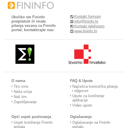
Kontakt formom
Ukoliko ste Fininfo
pretplatnik ili imate
info@fininfo.hr
pitanja vezana za Fininfo
Kontakt telefonom
portal, kontaktirajte nas:
www.fininfo.hr
O nama
FAQ & Upute
Tko smo
Najčešća korisnička pitanja
i odgovori
Naša vizija
Upute za korištenje
Naš tim
aplikacije
Zapošljavanje
Video upute
Opći uvjeti poslovanja
Oglašavanje
Uvjeti korištenja Fininfo
Oglašavanje na Fininfo
portala
portalu