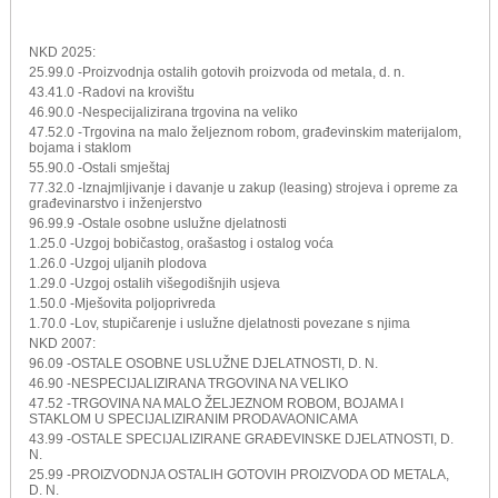
NKD 2025:
25.99.0 -Proizvodnja ostalih gotovih proizvoda od metala, d. n.
43.41.0 -Radovi na krovištu
46.90.0 -Nespecijalizirana trgovina na veliko
47.52.0 -Trgovina na malo željeznom robom, građevinskim materijalom,
bojama i staklom
55.90.0 -Ostali smještaj
77.32.0 -Iznajmljivanje i davanje u zakup (leasing) strojeva i opreme za
građevinarstvo i inženjerstvo
96.99.9 -Ostale osobne uslužne djelatnosti
1.25.0 -Uzgoj bobičastog, orašastog i ostalog voća
1.26.0 -Uzgoj uljanih plodova
1.29.0 -Uzgoj ostalih višegodišnjih usjeva
1.50.0 -Mješovita poljoprivreda
1.70.0 -Lov, stupičarenje i uslužne djelatnosti povezane s njima
NKD 2007:
96.09 -OSTALE OSOBNE USLUŽNE DJELATNOSTI, D. N.
46.90 -NESPECIJALIZIRANA TRGOVINA NA VELIKO
47.52 -TRGOVINA NA MALO ŽELJEZNOM ROBOM, BOJAMA I
STAKLOM U SPECIJALIZIRANIM PRODAVAONICAMA
43.99 -OSTALE SPECIJALIZIRANE GRAĐEVINSKE DJELATNOSTI, D.
N.
25.99 -PROIZVODNJA OSTALIH GOTOVIH PROIZVODA OD METALA,
D. N.