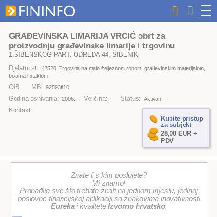
GRAĐEVINSKA LIMARIJA VRCIĆ obrt za
proizvodnju građevinske limarije i trgovinu
1.ŠIBENSKOG PART. ODREDA 44, ŠIBENIK
Djelatnost:
47520, Trgovina na malo željeznom robom, građevinskim materijalom,
bojama i staklom
OIB:
MB:
92593810
Godina osnivanja:
Veličina:
Status:
2006.
-
Aktivan
Kontakt:
Kupite pristup
za subjekt
28,00 EUR +
PDV
Znate li s kim poslujete?
Mi znamo!
Pronađite sve što trebate znati na jednom mjestu, jedinoj
poslovno-financijskoj aplikaciji sa znakovima inovativnosti
Eureka
i kvalitete
Izvorno hrvatsko
.