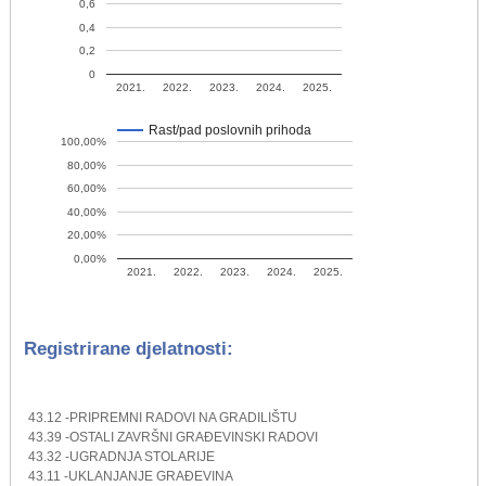
0,6
0,4
0,2
0
2021.
2022.
2023.
2024.
2025.
Rast/pad poslovnih prihoda
100,00%
80,00%
60,00%
40,00%
20,00%
0,00%
2021.
2022.
2023.
2024.
2025.
Registrirane djelatnosti:
43.12 -PRIPREMNI RADOVI NA GRADILIŠTU
43.39 -OSTALI ZAVRŠNI GRAĐEVINSKI RADOVI
43.32 -UGRADNJA STOLARIJE
43.11 -UKLANJANJE GRAĐEVINA