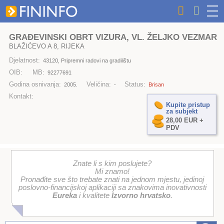
GRAĐEVINSKI OBRT VIZURA, VL. ŽELJKO VEZMAR
BLAŽIĆEVO A 8, RIJEKA
Djelatnost:
43120, Pripremni radovi na gradilištu
OIB:
MB:
92277691
Godina osnivanja:
Veličina:
Status:
2005.
-
Brisan
Kontakt:
Kupite pristup
za subjekt
28,00 EUR +
PDV
Znate li s kim poslujete?
Mi znamo!
Pronađite sve što trebate znati na jednom mjestu, jedinoj
poslovno-financijskoj aplikaciji sa znakovima inovativnosti
Eureka
i kvalitete
Izvorno hrvatsko
.