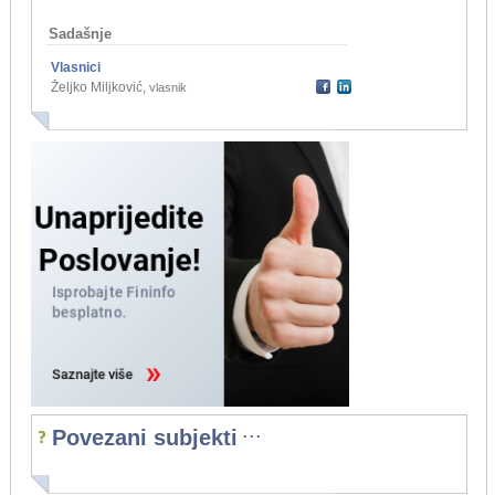
Sadašnje
Vlasnici
Željko Miljković
,
vlasnik
...
Povezani subjekti