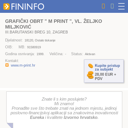
GRAFIČKI OBRT " M PRINT ", VL. ŽELJKO
MILJKOVIĆ
III.BARUTANSKI BREG 10, ZAGREB
Djelatnost:
18120, Ostalo tiskanje
OIB:
MB:
91580919
Godina osnivanja:
Veličina:
Status:
1999.
-
Aktivan
Kontakt:
www.m-print.hr
Kupite pristup
za subjekt
28,00 EUR +
PDV
Znate li s kim poslujete?
Mi znamo!
Pronađite sve što trebate znati na jednom mjestu, jedinoj
poslovno-financijskoj aplikaciji sa znakovima inovativnosti
Eureka
i kvalitete
Izvorno hrvatsko
.