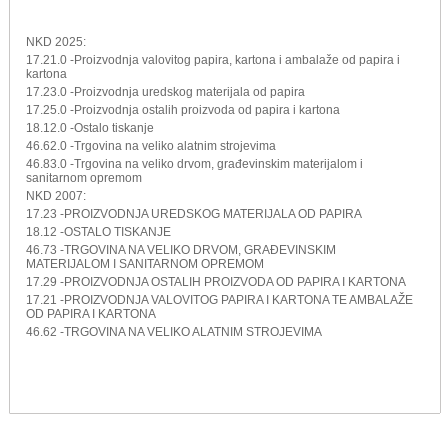
NKD 2025:
17.21.0 -Proizvodnja valovitog papira, kartona i ambalaže od papira i
kartona
17.23.0 -Proizvodnja uredskog materijala od papira
17.25.0 -Proizvodnja ostalih proizvoda od papira i kartona
18.12.0 -Ostalo tiskanje
46.62.0 -Trgovina na veliko alatnim strojevima
46.83.0 -Trgovina na veliko drvom, građevinskim materijalom i
sanitarnom opremom
NKD 2007:
17.23 -PROIZVODNJA UREDSKOG MATERIJALA OD PAPIRA
18.12 -OSTALO TISKANJE
46.73 -TRGOVINA NA VELIKO DRVOM, GRAĐEVINSKIM
MATERIJALOM I SANITARNOM OPREMOM
17.29 -PROIZVODNJA OSTALIH PROIZVODA OD PAPIRA I KARTONA
17.21 -PROIZVODNJA VALOVITOG PAPIRA I KARTONA TE AMBALAŽE
OD PAPIRA I KARTONA
46.62 -TRGOVINA NA VELIKO ALATNIM STROJEVIMA