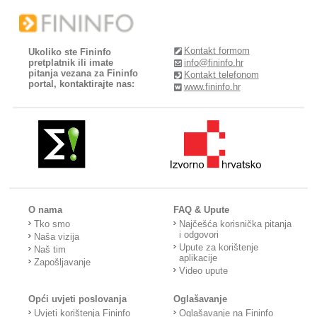
Kontakt formom
Ukoliko ste Fininfo
pretplatnik ili imate
info@fininfo.hr
pitanja vezana za Fininfo
Kontakt telefonom
portal, kontaktirajte nas:
www.fininfo.hr
O nama
FAQ & Upute
Tko smo
Najčešća korisnička pitanja
i odgovori
Naša vizija
Upute za korištenje
Naš tim
aplikacije
Zapošljavanje
Video upute
Opći uvjeti poslovanja
Oglašavanje
Uvjeti korištenja Fininfo
Oglašavanje na Fininfo