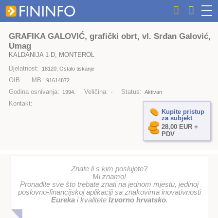
GRAFIKA GALOVIĆ, grafički obrt, vl. Srđan Galović,
Umag
KALDANIJA 1 D, MONTEROL
Djelatnost:
18120, Ostalo tiskanje
OIB:
MB:
91614872
Godina osnivanja:
Veličina:
Status:
1994.
-
Aktivan
Kontakt:
Kupite pristup
za subjekt
28,00 EUR +
PDV
Znate li s kim poslujete?
Mi znamo!
Pronađite sve što trebate znati na jednom mjestu, jedinoj
poslovno-financijskoj aplikaciji sa znakovima inovativnosti
Eureka
i kvalitete
Izvorno hrvatsko
.