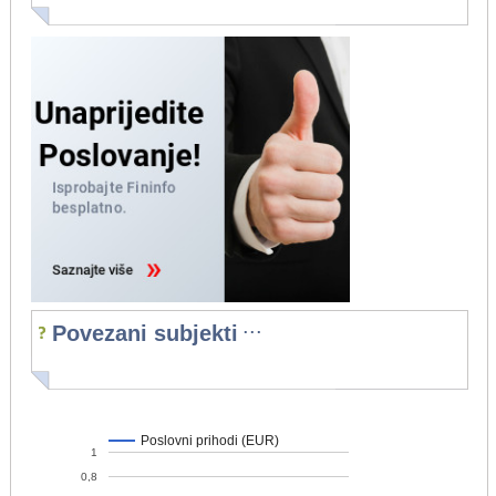
...
Povezani subjekti
Poslovni prihodi (EUR)
1
0,8