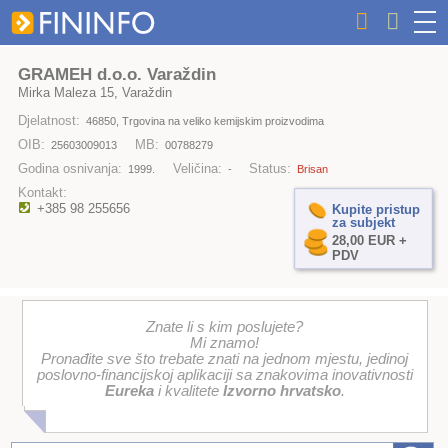
GRAMEH d.o.o. Varaždin
Mirka Maleza 15, Varaždin
Djelatnost:
46850, Trgovina na veliko kemijskim proizvodima
OIB:
MB:
25603009013
00788279
Godina osnivanja:
Veličina:
Status:
1999.
-
Brisan
Kontakt:
+385 98 255656
Kupite pristup
za subjekt
28,00 EUR +
PDV
Znate li s kim poslujete?
Mi znamo!
Pronađite sve što trebate znati na jednom mjestu, jedinoj
poslovno-financijskoj aplikaciji sa znakovima inovativnosti
Eureka
i kvalitete
Izvorno hrvatsko
.