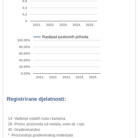
0,6
0,4
0,2
0
2021.
2022.
2023.
2024.
2025.
Rast/pad poslovnih prihoda
100,00%
80,00%
60,00%
40,00%
20,00%
0,00%
2021.
2022.
2023.
2024.
2025.
Registrirane djelatnosti:
14 -Vađenje ostalih ruda i kamena
28 -Proizv. proizvoda od metala, osim str. i opr.
45 -Građevinarstvo
* -Proizvodnja građevinskog materijala