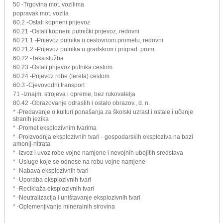
50 -Trgovina mot. vozilima
popravak mot. vozila
60.2 -Ostali kopneni prijevoz
60.21 -Ostali kopneni putnički prijevoz, redovni
60.21.1 -Prijevoz putnika u cestovnom prometu, redovni
60.21.2 -Prijevoz putnika u gradskom i prigrad. prom.
60.22 -Taksislužba
60.23 -Ostali prijevoz putnika cestom
60.24 -Prijevoz robe (tereta) cestom
60.3 -Cjevovodni transport
71 -Iznajm. strojeva i opreme, bez rukovatelja
80.42 -Obrazovanje odraslih i ostalo obrazov., d. n.
* -Predavanje o kulturi ponašanja za školski uzrast i ostale i učenje
stranih jezika
* -Promet eksplozivnim tvarima
* -Proizvodnja eksplozivnih tvari - gospodarskih eksploziva na bazi
amonij-nitrata
* -Izvoz i uvoz robe vojne namjene i nevojnih ubojitih sredstava
* -Usluge koje se odnose na robu vojne namjene
* -Nabava eksplozivnih tvari
* -Uporaba eksplozivnih tvari
* -Reciklaža eksplozivnih tvari
* -Neutralizacija i uništavanje eksplozivnih tvari
* -Oplemenjivanje mineralnih sirovina