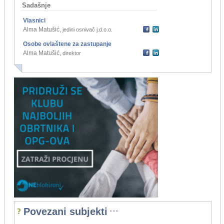
Sadašnje
Vlasnici
Alma Matušić
,
jedini osnivač j.d.o.o.
Osobe ovlaštene za zastupanje
Alma Matušić
,
direktor
...
Povezani subjekti