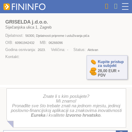
GRISELDA j.d.o.o.
Siječanjska ulica 1, Zagreb
Djelatnost:
56300, Djelatnosti pripreme i usluživanja pića
OIB:
MB:
60961942432
06266096
Godina osnivanja:
Veličina:
Status:
2023.
-
Aktivan
Kontakt:
Kupite pristup
za subjekt
28,00 EUR +
PDV
Znate li s kim poslujete?
Mi znamo!
Pronađite sve što trebate znati na jednom mjestu, jedinoj
poslovno-financijskoj aplikaciji sa znakovima inovativnosti
Eureka
i kvalitete
Izvorno hrvatsko
.