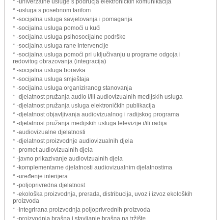
* -univerzalne usluge s područja elektroničkih komunikacija
* -usluga s posebnom tarifom
* -socijalna usluga savjetovanja i pomaganja
* -socijalna usluga pomoći u kući
* -socijalna usluga psihosocijalne podrške
* -socijalna usluga rane intervencije
* -socijalna usluga pomoći pri uključivanju u programe odgoja i
redovitog obrazovanja (integracija)
* -socijalna usluga boravka
* -socijalna usluga smještaja
* -socijalna usluga organiziranog stanovanja
* -djelatnost pružanja audio i/ili audiovizualnih medijskih usluga
* -djelatnost pružanja usluga elektroničkih publikacija
* -djelatnost objavljivanja audiovizualnog i radijskog programa
* -djelatnost pružanja medijskih usluga televizije i/ili radija
* -audiovizualne djelatnosti
* -djelatnost proizvodnje audiovizualnih djela
* -promet audiovizualnih djela
* -javno prikazivanje audiovizualnih djela
* -komplementarne djelatnosti audiovizualnim djelatnostima
* -uređenje interijera
* -poljoprivredna djelatnost
* -ekološka proizvodnja, prerada, distribucija, uvoz i izvoz ekoloških
proizvoda
* -integrirana proizvodnja poljoprivrednih proizvoda
* -proizvodnja brašna i stavljanje brašna na tržište