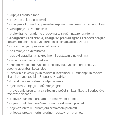
* -kupnja i prodaja robe
* -pružanje usluga u trgovini
* -obavljanje trgovačkog posredovanja na domaćem i inozemnom tržištu
* -zastupanje inozemnih tvrtki
* -projektiranje i građenje građevina te stručni nadzor građenja
* -energetsko certificiranje, energetski pregled zgrade i redoviti pregled
sustava grijanja i sustava hlađenja ili klimatizacije u zgradi
* -posredovanje u prometu nekretnina
* -poslovanje nekretninama
* -poslovi upravljanja nekretninom i održavanje nekretnina
* -čišćenje svih vrsta objekata
* -iznajmljivanje strojeva i opreme, bez rukovatelja i predmeta za
osobnu uporabu i kućanstvo
* -izvođenje investicijskih radova u inozemstvu i ustupanje tih radova
stranoj pravnoj osobi u Republici Hrvatskoj
* -frizerski saloni i saloni za uljepšavanje
* -djelatnost za njegu i održavanje tijela
* -provođenje programa za stjecanje početnih kvalifikacija i periodičke
izobrazbe vozača
* -prijevoz putnika u unutarnjem cestovnom prometu
* -prijevoz putnika u međunarodnom cestovnom prometu
* -prijevoz tereta u unutarnjem cestovnom prometu
* -prijevoz tereta u međunarodnom cestovnom prometu