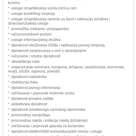
turizmu
* -usluge iznajmljivanja vozila (rent-a-car)
* -usluge turističkog ronjenja
* -usluge iznajmljivanja opreme za šport i rekreaciju turistima i
obvezepružatelja usluge
* -promidžba (reklama i propaganda)
* -računovodstveni poslovi
* -usluge informacijskog društva
* -djelatnost istraživanja tržišta i ispitivanja javnog mnijenja,
* -djelatnosti savjetovanja u vezi s upravljanjem
* -računalne i srodne djelatnosti
* -skladištenje robe
* -organiziranje seminara, kongresa, tečajeva, savjetovanja, koncerata,
revija, izložbi, sajmova, priredbi
* -djelatnost nakladnika
* -distribucija tiska
* -djelatnost javnog informiranja
* -održavanje i popravak motornih vozila
* -djelatnost privatne zaštite
* -detektivska djelatnost
* -djelatnost ovlaštenoga carinskog otpremnika
* -proizvodnja namještaja
* -proizvodnja nakita i imitacije nakita (bižuterije)
* -održavanje i popravak aparata za kućanstvo
* -djelatnost elektroničkih komunikacijskih mreža i usluga