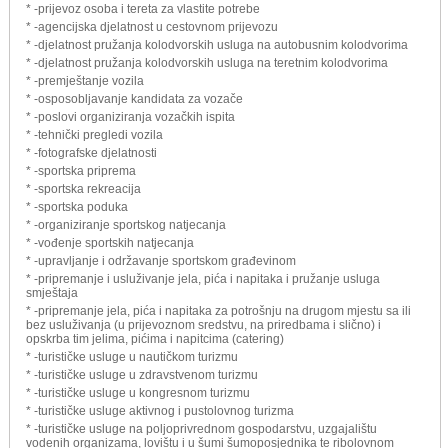
* -prijevoz osoba i tereta za vlastite potrebe
* -agencijska djelatnost u cestovnom prijevozu
* -djelatnost pružanja kolodvorskih usluga na autobusnim kolodvorima
* -djelatnost pružanja kolodvorskih usluga na teretnim kolodvorima
* -premještanje vozila
* -osposobljavanje kandidata za vozače
* -poslovi organiziranja vozačkih ispita
* -tehnički pregledi vozila
* -fotografske djelatnosti
* -sportska priprema
* -sportska rekreacija
* -sportska poduka
* -organiziranje sportskog natjecanja
* -vođenje sportskih natjecanja
* -upravljanje i održavanje sportskom građevinom
* -pripremanje i usluživanje jela, pića i napitaka i pružanje usluga
smještaja
* -pripremanje jela, pića i napitaka za potrošnju na drugom mjestu sa ili
bez usluživanja (u prijevoznom sredstvu, na priredbama i slično) i
opskrba tim jelima, pićima i napitcima (catering)
* -turističke usluge u nautičkom turizmu
* -turističke usluge u zdravstvenom turizmu
* -turističke usluge u kongresnom turizmu
* -turističke usluge aktivnog i pustolovnog turizma
* -turističke usluge na poljoprivrednom gospodarstvu, uzgajalištu
vodenih organizama, lovištu i u šumi šumoposjednika te ribolovnom