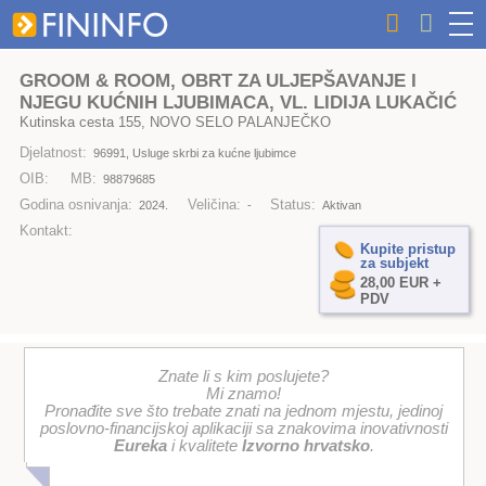
GROOM & ROOM, OBRT ZA ULJEPŠAVANJE I
NJEGU KUĆNIH LJUBIMACA, VL. LIDIJA LUKAČIĆ
Kutinska cesta 155, NOVO SELO PALANJEČKO
Djelatnost:
96991, Usluge skrbi za kućne ljubimce
OIB:
MB:
98879685
Godina osnivanja:
Veličina:
Status:
2024.
-
Aktivan
Kontakt:
Kupite pristup
za subjekt
28,00 EUR +
PDV
Znate li s kim poslujete?
Mi znamo!
Pronađite sve što trebate znati na jednom mjestu, jedinoj
poslovno-financijskoj aplikaciji sa znakovima inovativnosti
Eureka
i kvalitete
Izvorno hrvatsko
.