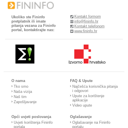
Kontakt formom
Ukoliko ste Fininfo
pretplatnik ili imate
info@fininfo.hr
pitanja vezana za Fininfo
Kontakt telefonom
portal, kontaktirajte nas:
www.fininfo.hr
O nama
FAQ & Upute
Tko smo
Najčešća korisnička pitanja
i odgovori
Naša vizija
Upute za korištenje
Naš tim
aplikacije
Zapošljavanje
Video upute
Opći uvjeti poslovanja
Oglašavanje
Uvjeti korištenja Fininfo
Oglašavanje na Fininfo
portala
portalu