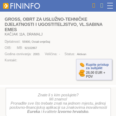
GROSS, OBRT ZA USLUŽNO-TEHNIČKE
DJELATNOSTI I UGOSTITELJSTVO, VL.SABINA
EMES
KAČJAK 11A, DRAMALJ
Djelatnost:
55900, Ostali smještaj
OIB:
MB:
92102867
Godina osnivanja:
Veličina:
Status:
2003.
-
Aktivan
Kontakt:
Kupite pristup
za subjekt
28,00 EUR +
PDV
Znate li s kim poslujete?
Mi znamo!
Pronađite sve što trebate znati na jednom mjestu, jedinoj
poslovno-financijskoj aplikaciji sa znakovima inovativnosti
Eureka
i kvalitete
Izvorno hrvatsko
.