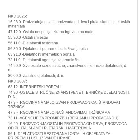
NKD 2025:
16.28.0 -Proizvodnja ostalih proizvoda od drva i pluta, slame i pletarskih
materijala
47.12.0 -Ostala nespecijalizirana trgovina na malo
55.90.0 -Ostali smještaj
56.11.0 -Djelatnosti restorana
56.30.0 -Djelatnosti pripreme i usluživanja pića
63.91.0 -Djelatnosti internetskih portala
73.11.0 -Djelatnosti agencija za promidžbu
74.99.9 -Sve ostale razne stručne, znanstvene i tehničke djelatnosti, d.
n.
80.09.0 -Zaštitne djelatnosti, d. n.
NKD 2007:
63.12 -INTERNETSKI PORTALI
74.90 -OSTALE STRUČNE, ZNANSTVENE I TEHNIČKE DJELATNOSTI,
D. N.
47.9 -TRGOVINA NA MALO IZVAN PRODAVAONICA, ŠTANDOVA I
TRŽNICA
47.8 -TRGOVINA NA MALO NA ŠTANDOVIMA I TRŽNICAMA
73.11 -AGENCIJE ZA PROMIDŽBU (REKLAMU I PROPAGANDU)
16.29 -PROIZVODNJA OSTALIH PROIZVODA OD DRVA, PROIZVODA
OD PLUTA, SLAME I PLETARSKIH MATERIJALA
56.1 -DJELATNOSTI RESTORANA I OSTALIH OBJEKATA ZA
PRIPREMU I USLUŽIVANJE HRANE