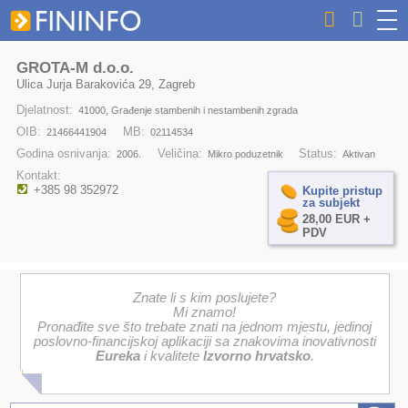
GROTA-M d.o.o.
Ulica Jurja Barakovića 29, Zagreb
Djelatnost:
41000, Građenje stambenih i nestambenih zgrada
OIB:
MB:
21466441904
02114534
Godina osnivanja:
Veličina:
Status:
2006.
Mikro poduzetnik
Aktivan
Kontakt:
+385 98 352972
Kupite pristup
za subjekt
28,00 EUR +
PDV
Znate li s kim poslujete?
Mi znamo!
Pronađite sve što trebate znati na jednom mjestu, jedinoj
poslovno-financijskoj aplikaciji sa znakovima inovativnosti
Eureka
i kvalitete
Izvorno hrvatsko
.