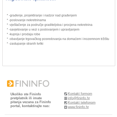
* -građenje, projektiranje i nadzor nad građenjem
* -poslovanje nekretninama
* -vještačenje za područje graditeljstva i procjena nekretnina
* -savjetovanje u vezi s poslovanjem i upravljanjem
* -kupnja i prodaja robe
* -obavljanje trgovačkog posredovanja na domaćem i inozemnom tržištu
* -zastupanje stranih tvrtki
Kontakt formom
Ukoliko ste Fininfo
pretplatnik ili imate
info@fininfo.hr
pitanja vezana za Fininfo
Kontakt telefonom
portal, kontaktirajte nas:
www.fininfo.hr