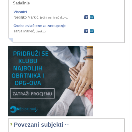
Sadašnje
Vlasnici
Nediljko Markić
,
jedini osnivač d.o.o.
Osobe ovlaštene za zastupanje
Tanja Markić
,
direktor
...
Povezani subjekti