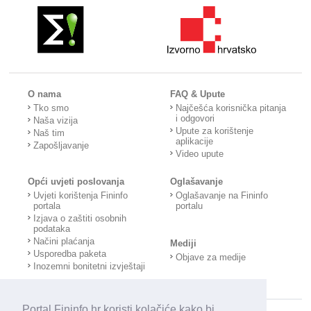
O nama
FAQ & Upute
Tko smo
Najčešća korisnička pitanja
i odgovori
Naša vizija
Upute za korištenje
Naš tim
aplikacije
Zapošljavanje
Video upute
Opći uvjeti poslovanja
Oglašavanje
Uvjeti korištenja Fininfo
Oglašavanje na Fininfo
portala
portalu
Izjava o zaštiti osobnih
podataka
Načini plaćanja
Mediji
Usporedba paketa
Objave za medije
Inozemni bonitetni izvještaji
Portal Fininfo.hr koristi kolačiće kako bi