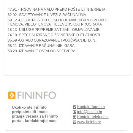
47.91 -TRGOVINA NA MALO PREKO POŠTE ILI INTERNETA
62.02 -SAVJETOVANJE U VEZI S RAČUNALIMA
59.12 -DJELATNOSTI KOJE SLIJEDE NAKON PROIZVODNJE
FILMOVA, VIDEOFILMOVA I TELEVIZIJSKOG PROGRAMA
18.13 -USLUGE PRIPREME ZA TISAK I OBJAVLJIVANJE
74.10 -SPECIJALIZIRANE DIZAJNERSKE DJELATNOSTI
85.59 -OSTALO OBRAZOVANJE I POUČAVANJE, D. N.
58.21 -IZDAVANJE RAČUNALNIH IGARA
58.29 -IZDAVANJE OSTALOG SOFTVERA
Kontakt formom
Ukoliko ste Fininfo
pretplatnik ili imate
info@fininfo.hr
pitanja vezana za Fininfo
Kontakt telefonom
portal, kontaktirajte nas:
www.fininfo.hr