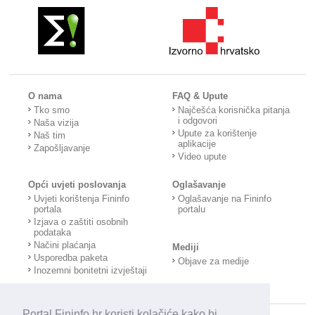
O nama
FAQ & Upute
Tko smo
Najčešća korisnička pitanja
i odgovori
Naša vizija
Upute za korištenje
Naš tim
aplikacije
Zapošljavanje
Video upute
Opći uvjeti poslovanja
Oglašavanje
Uvjeti korištenja Fininfo
Oglašavanje na Fininfo
portala
portalu
Izjava o zaštiti osobnih
podataka
Načini plaćanja
Mediji
Usporedba paketa
Objave za medije
Inozemni bonitetni izvještaji
Portal Fininfo.hr koristi kolačiće kako bi