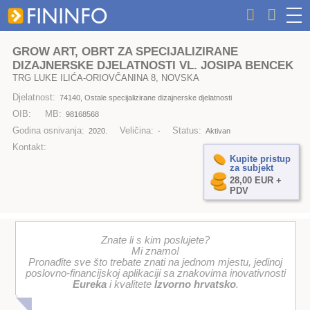
GROW ART, OBRT ZA SPECIJALIZIRANE
DIZAJNERSKE DJELATNOSTI VL. JOSIPA BENCEK
TRG LUKE ILIĆA-ORIOVČANINA 8, NOVSKA
Djelatnost:
74140, Ostale specijalizirane dizajnerske djelatnosti
OIB:
MB:
98168568
Godina osnivanja:
Veličina:
Status:
2020.
-
Aktivan
Kontakt:
Kupite pristup
za subjekt
28,00 EUR +
PDV
Znate li s kim poslujete?
Mi znamo!
Pronađite sve što trebate znati na jednom mjestu, jedinoj
poslovno-financijskoj aplikaciji sa znakovima inovativnosti
Eureka
i kvalitete
Izvorno hrvatsko
.