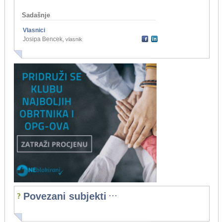
Sadašnje
Vlasnici
Josipa Bencek
,
vlasnik
...
Povezani subjekti