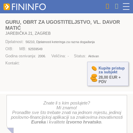
GURU, OBRT ZA UGOSTITELJSTVO, VL. DAVOR
MATIĆ
JAREBIČKA 21, ZAGREB
Djelatnost:
56210, Djelatnosti keteringa za razna događanja
OIB:
MB:
92559549
Godina osnivanja:
Veličina:
Status:
2006.
-
Aktivan
Kontakt:
Kupite pristup
za subjekt
28,00 EUR +
PDV
Znate li s kim poslujete?
Mi znamo!
Pronađite sve što trebate znati na jednom mjestu, jedinoj
poslovno-financijskoj aplikaciji sa znakovima inovativnosti
Eureka
i kvalitete
Izvorno hrvatsko
.