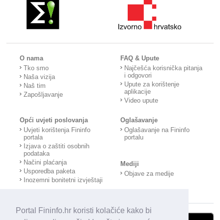
O nama
FAQ & Upute
Tko smo
Najčešća korisnička pitanja
i odgovori
Naša vizija
Upute za korištenje
Naš tim
aplikacije
Zapošljavanje
Video upute
Opći uvjeti poslovanja
Oglašavanje
Uvjeti korištenja Fininfo
Oglašavanje na Fininfo
portala
portalu
Izjava o zaštiti osobnih
podataka
Načini plaćanja
Mediji
Usporedba paketa
Objave za medije
Inozemni bonitetni izvještaji
Portal Fininfo.hr koristi kolačiće kako bi