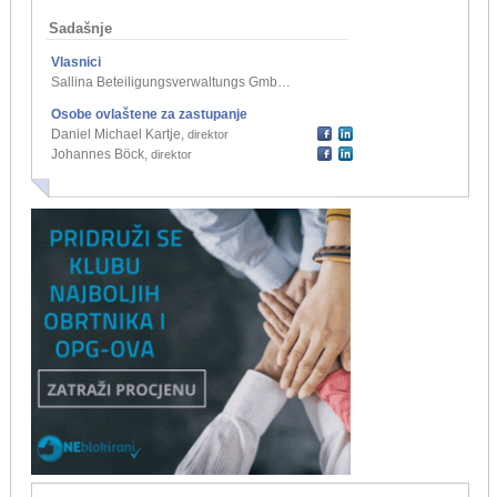
Sadašnje
Vlasnici
Sallina Beteiligungsverwaltungs GmbH, Austrija
,
jedini osnivač d.o.o.
Osobe ovlaštene za zastupanje
Daniel Michael Kartje
,
direktor
Johannes Böck
,
direktor