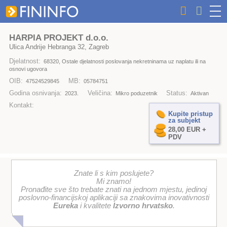
HARPIA PROJEKT d.o.o.
Ulica Andrije Hebranga 32, Zagreb
Djelatnost:
68320, Ostale djelatnosti poslovanja nekretninama uz naplatu ili na
osnovi ugovora
OIB:
MB:
47524529845
05784751
Godina osnivanja:
Veličina:
Status:
2023.
Mikro poduzetnik
Aktivan
Kontakt:
Kupite pristup
za subjekt
28,00 EUR +
PDV
Znate li s kim poslujete?
Mi znamo!
Pronađite sve što trebate znati na jednom mjestu, jedinoj
poslovno-financijskoj aplikaciji sa znakovima inovativnosti
Eureka
i kvalitete
Izvorno hrvatsko
.