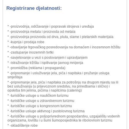
Registrirane djelatnosti:
* -proizvodnja, održavanje i popravak strojeva i uređaja
* -proizvodnja metala i proizvoda od metala
* -proizvodnja proizvoda od drva, pluta, slame i pletarskih materijala
* -kupnja i prodaja robe
* -obavljanje trgovačkog posredovanja na domaćem i inozemnom tržištu
* -zastupanje inozemnih tvrtki
* -savjetovanje u vezi s poslovanjem i upravljanjem
* -istraživanje tržišta i ispitivanje javnog mnijenja
* -promidžba (reklama i propaganda)
* -pripremanje i usluživanje jela, pića i napitaka i pružanje usluga
smještaja
* -pripremanje jela, pića i napitaka za potrošnju na drugom mjestu sa ili
bez usluživanja (u prijevoznom sredstvu, na priredbama i slično) i
opskrba tim jelima, pićima i napitcima (catering)
* -turističke usluge u nautičkom turizmu
* -turističke usluge u zdravstvenom turizmu
* -turističke usluge u kongresnom turizmu
* -turističke usluge aktivnog i pustolovnog turizma
* -turističke usluge u poljoprivrednom gospodarstvu, uzgajalištu vodenih
organizama, lovištu i u šumi šumoposjednika te ribolovnom turizmu
* -skladištenje robe