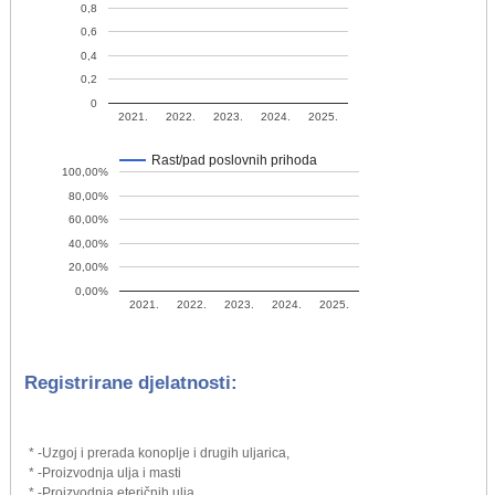
0,8
0,6
0,4
0,2
0
2021.
2022.
2023.
2024.
2025.
Rast/pad poslovnih prihoda
100,00%
80,00%
60,00%
40,00%
20,00%
0,00%
2021.
2022.
2023.
2024.
2025.
Registrirane djelatnosti:
* -Uzgoj i prerada konoplje i drugih uljarica,
* -Proizvodnja ulja i masti
* -Proizvodnja eteričnih ulja