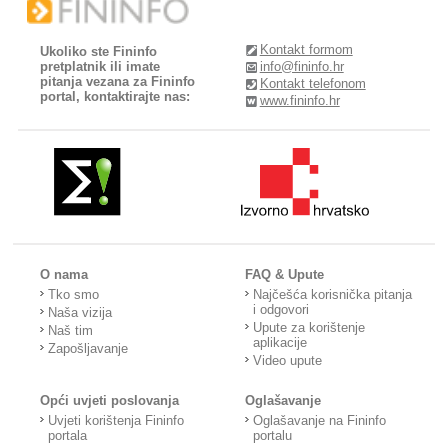
Kontakt formom
Ukoliko ste Fininfo
pretplatnik ili imate
info@fininfo.hr
pitanja vezana za Fininfo
Kontakt telefonom
portal, kontaktirajte nas:
www.fininfo.hr
O nama
FAQ & Upute
Tko smo
Najčešća korisnička pitanja
i odgovori
Naša vizija
Upute za korištenje
Naš tim
aplikacije
Zapošljavanje
Video upute
Opći uvjeti poslovanja
Oglašavanje
Uvjeti korištenja Fininfo
Oglašavanje na Fininfo
portala
portalu