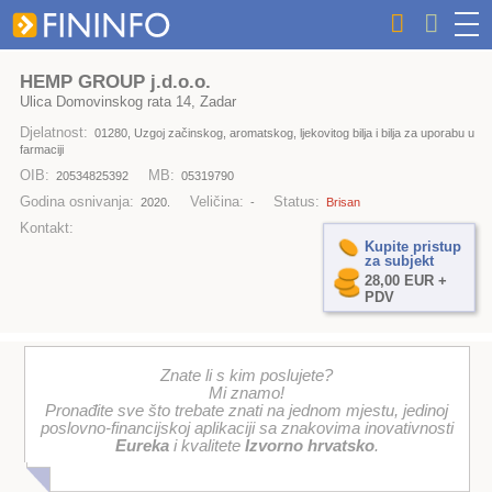
HEMP GROUP j.d.o.o.
Ulica Domovinskog rata 14, Zadar
Djelatnost:
01280, Uzgoj začinskog, aromatskog, ljekovitog bilja i bilja za uporabu u
farmaciji
OIB:
MB:
20534825392
05319790
Godina osnivanja:
Veličina:
Status:
2020.
-
Brisan
Kontakt:
Kupite pristup
za subjekt
28,00 EUR +
PDV
Znate li s kim poslujete?
Mi znamo!
Pronađite sve što trebate znati na jednom mjestu, jedinoj
poslovno-financijskoj aplikaciji sa znakovima inovativnosti
Eureka
i kvalitete
Izvorno hrvatsko
.