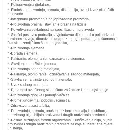
* -Poljoprivredna djelatnost,
* -Ekološka proizvodnja, prerada, distribucija, uvoz i izvoz ekoloških
proizvoda
* -Integrirana proizvodnja poljoprivrednih proizvoda
* -Proizvodnja brašna i stavljanje brašna na tržište,
* -Potvrđivanja sukladnosti sa specifikacijom proizvoda
* -Stručni poslovi u području savjetodavne djelatnosti u poljoprivredi,
ruralnom razvoju, ribarstvu te unapređenju gospodarenja u šumama i
šumskim zemljištima šumoposjednika,
* -Proizvodnja sjemena,
* -Dorada sjemena,
* -Pakiranje, plombiranje i označavanje sjemena,
* -Stavljanje na tržište sjemena,
* -Proizvodnja sadnog materijala,
* -Pakiranje, plombiranje i označavanje sadnog materijala,
* -Stavljanje na tržište sadnog materijala,
* -Uvoz sadnog materijala,
* -Djelatnost ovlaštenog skladištara za žitarice i industrijsko bilje
* -Proizvodnja gnojiva i poboljšivača tla
* -Promet gnojivima i poboljšivačima tla,
* -Zdravstvena zaštita bilja,
* -Proizvodnja, prerada, unošenje iz trećih zemalja ili distribucija
određenog bilja, biljnih proizvoda i drugih nadziranih predmeta
* -Poslovi suzbijanja štetnih organizama ili uništavanja bilja, biljnih
proizvoda i drugih nadziranih predmeta za koje su naređene mjere
uništenja,