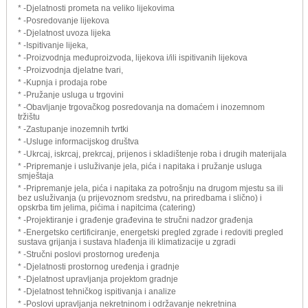
* -Djelatnosti prometa na veliko lijekovima
* -Posredovanje lijekova
* -Djelatnost uvoza lijeka
* -Ispitivanje lijeka,
* -Proizvodnja međuproizvoda, lijekova i/ili ispitivanih lijekova
* -Proizvodnja djelatne tvari,
* -Kupnja i prodaja robe
* -Pružanje usluga u trgovini
* -Obavljanje trgovačkog posredovanja na domaćem i inozemnom
tržištu
* -Zastupanje inozemnih tvrtki
* -Usluge informacijskog društva
* -Ukrcaj, iskrcaj, prekrcaj, prijenos i skladištenje roba i drugih materijala
* -Pripremanje i usluživanje jela, pića i napitaka i pružanje usluga
smještaja
* -Pripremanje jela, pića i napitaka za potrošnju na drugom mjestu sa ili
bez usluživanja (u prijevoznom sredstvu, na priredbama i slično) i
opskrba tim jelima, pićima i napitcima (catering)
* -Projektiranje i građenje građevina te stručni nadzor građenja
* -Energetsko certificiranje, energetski pregled zgrade i redoviti pregled
sustava grijanja i sustava hlađenja ili klimatizacije u zgradi
* -Stručni poslovi prostornog uređenja
* -Djelatnosti prostornog uređenja i gradnje
* -Djelatnost upravljanja projektom gradnje
* -Djelatnost tehničkog ispitivanja i analize
* -Poslovi upravljanja nekretninom i održavanje nekretnina