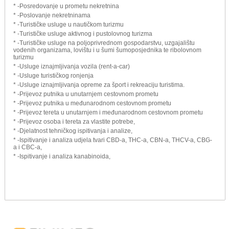
* -Posredovanje u prometu nekretnina
* -Poslovanje nekretninama
* -Turističke usluge u nautičkom turizmu
* -Turističke usluge aktivnog i pustolovnog turizma
* -Turističke usluge na poljoprivrednom gospodarstvu, uzgajalištu
vodenih organizama, lovištu i u šumi šumoposjednika te ribolovnom
turizmu
* -Usluge iznajmljivanja vozila (rent-a-car)
* -Usluge turističkog ronjenja
* -Usluge iznajmljivanja opreme za šport i rekreaciju turistima.
* -Prijevoz putnika u unutarnjem cestovnom prometu
* -Prijevoz putnika u međunarodnom cestovnom prometu
* -Prijevoz tereta u unutarnjem i međunarodnom cestovnom prometu
* -Prijevoz osoba i tereta za vlastite potrebe,
* -Djelatnost tehničkog ispitivanja i analize,
* -Ispitivanje i analiza udjela tvari CBD-a, THC-a, CBN-a, THCV-a, CBG-
a i CBC-a,
* -Ispitivanje i analiza kanabinoida,