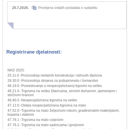
20.7.2026.
Promjena ostalih podataka o subjektu
Registrirane djelatnosti:
NKD 2025:
25.11.0 -Proizvodnja metalnih konstrukcija i njihovih dijelova
28.30.0 -Proizvodnja strojeva za poljoprivredu i šumarstvo
46.19.0 -Posredovanje u nespecijaliziranoj trgovini na veliko
46.21.0 -Trgovina na veliko žitaricama, sirovim duhanom, sjemenjem i
stočnom hranom
46.90.0 -Nespecijalizirana trgovina na veliko
47.12.0 -Ostala nespecijalizirana trgovina na malo
47.52.0 -Trgovina na malo željeznom robom, građevinskim materijalom,
bojama i staklom
47.76.1 -Trgovina na malo cvijećem
47.76.2 -Trgovina na malo sadnicama i gnojivom