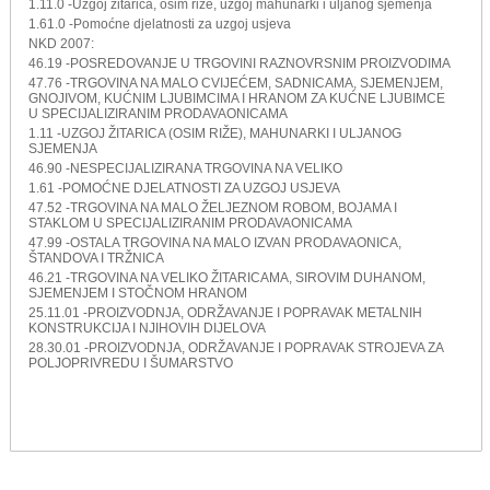
1.11.0 -Uzgoj žitarica, osim riže, uzgoj mahunarki i uljanog sjemenja
1.61.0 -Pomoćne djelatnosti za uzgoj usjeva
NKD 2007:
46.19 -POSREDOVANJE U TRGOVINI RAZNOVRSNIM PROIZVODIMA
47.76 -TRGOVINA NA MALO CVIJEĆEM, SADNICAMA, SJEMENJEM,
GNOJIVOM, KUĆNIM LJUBIMCIMA I HRANOM ZA KUĆNE LJUBIMCE
U SPECIJALIZIRANIM PRODAVAONICAMA
1.11 -UZGOJ ŽITARICA (OSIM RIŽE), MAHUNARKI I ULJANOG
SJEMENJA
46.90 -NESPECIJALIZIRANA TRGOVINA NA VELIKO
1.61 -POMOĆNE DJELATNOSTI ZA UZGOJ USJEVA
47.52 -TRGOVINA NA MALO ŽELJEZNOM ROBOM, BOJAMA I
STAKLOM U SPECIJALIZIRANIM PRODAVAONICAMA
47.99 -OSTALA TRGOVINA NA MALO IZVAN PRODAVAONICA,
ŠTANDOVA I TRŽNICA
46.21 -TRGOVINA NA VELIKO ŽITARICAMA, SIROVIM DUHANOM,
SJEMENJEM I STOČNOM HRANOM
25.11.01 -PROIZVODNJA, ODRŽAVANJE I POPRAVAK METALNIH
KONSTRUKCIJA I NJIHOVIH DIJELOVA
28.30.01 -PROIZVODNJA, ODRŽAVANJE I POPRAVAK STROJEVA ZA
POLJOPRIVREDU I ŠUMARSTVO