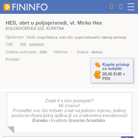
HES, obrt u poljoprivredi, vl. Mirko Hes
KOLODVORSKA 103, KORITNA
Djelatnost:
01110, Uzgoj žitarica, osim riže, uzgoj mahunarki i uljanog sjemenja
OIB:
MB:
92503152
Godina osnivanja:
Veličina:
Status:
2006.
-
Aktivan
Kontakt:
Kupite pristup
za subjekt
28,00 EUR +
PDV
Znate li s kim poslujete?
Mi znamo!
Pronađite sve što trebate znati na jednom mjestu, jedinoj
poslovno-financijskoj aplikaciji sa znakovima inovativnosti
Eureka
i kvalitete
Izvorno hrvatsko
.