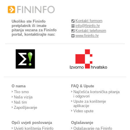
Kontakt formom
Ukoliko ste Fininfo
pretplatnik ili imate
info@fininfo.hr
pitanja vezana za Fininfo
Kontakt telefonom
portal, kontaktirajte nas:
www.fininfo.hr
O nama
FAQ & Upute
Tko smo
Najčešća korisnička pitanja
i odgovori
Naša vizija
Upute za korištenje
Naš tim
aplikacije
Zapošljavanje
Video upute
Opći uvjeti poslovanja
Oglašavanje
Uvjeti korištenja Fininfo
Oglašavanje na Fininfo