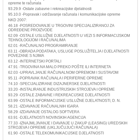
opreme te računala
93.29.9 -Ostale zabavne i rekreacijske djelatnosti
95.10.0 -Popravak i održavanje računala i komunikacijske opreme
NKD 2007:
46.18 -POSREDOVANJE U TRGOVINI SPECIJALIZIRANOJ ZA
ODREĐENE PROIZVODE
62.09 -OSTALE USLUŽNE DJELATNOSTI U VEZI S INFORMACIJSKOM
TEHNOLOGIJOM I RAČUNALIMA
62.01 -RAČUNALNO PROGRAMIRANJE
63.11 -OBRADA PODATAKA, USLUGE POSLUŽITELJA I DJELATNOSTI
POVEZANE S NJIMA
63.12 -INTERNETSKI PORTALI
47.91 -TRGOVINA NA MALO PREKO POŠTE ILI INTERNETA
62.03 -UPRAVLJANJE RAČUNALNOM OPREMOM I SUSTAVOM
95.11 -POPRAVAK RAČUNALA I PERIFERNE OPREME
74.10 -SPECIJALIZIRANE DIZAJNERSKE DJELATNOSTI
33.20 -INSTALIRANJE INDUSTRIJSKIH STROJEVA I OPREME
93.29 -OSTALE ZABAVNE I REKREACIJSKE DJELATNOSTI
63.99 -OSTALE INFORMACIJSKE USLUŽNE DJELATNOSTI, D. N.
58.21 -IZDAVANJE RAČUNALNIH IGARA
58.29 -IZDAVANJE OSTALOG SOFTVERA
63.91 -DJELATNOSTI NOVINSKIH AGENCIJA
77.33 -IZNAJMLJIVANJE I DAVANJE U ZAKUP (LEASING) UREDSKIH
STROJEVA I OPREME (UKLJUČUJUĆI RAČUNALA)
61.90 -OSTALE TELEKOMUNIKACIJSKE DJELATNOSTI