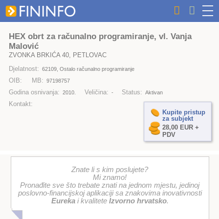
HEX obrt za računalno programiranje, vl. Vanja
Malović
ZVONKA BRKIĆA 40, PETLOVAC
Djelatnost:
62109, Ostalo računalno programiranje
OIB:
MB:
97198757
Godina osnivanja:
Veličina:
Status:
2010.
-
Aktivan
Kontakt:
Kupite pristup
za subjekt
28,00 EUR +
PDV
Znate li s kim poslujete?
Mi znamo!
Pronađite sve što trebate znati na jednom mjestu, jedinoj
poslovno-financijskoj aplikaciji sa znakovima inovativnosti
Eureka
i kvalitete
Izvorno hrvatsko
.