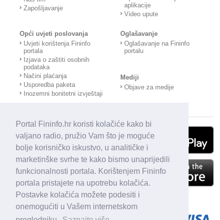
aplikacije
Zapošljavanje
Video upute
Opći uvjeti poslovanja
Oglašavanje
Uvjeti korištenja Fininfo
Oglašavanje na Fininfo
portala
portalu
Izjava o zaštiti osobnih
podataka
Načini plaćanja
Mediji
Usporedba paketa
Objave za medije
Inozemni bonitetni izvještaji
Portal Fininfo.hr koristi kolačiće kako bi
valjano radio, pružio Vam što je moguće
bolje korisničko iskustvo, u analitičke i
marketinške svrhe te kako bismo unaprijedili
funkcionalnosti portala. Korištenjem Fininfo
portala pristajete na upotrebu kolačića.
Postavke kolačića možete podesiti i
onemogućiti u Vašem internetskom
pregledniku.
Saznajte više