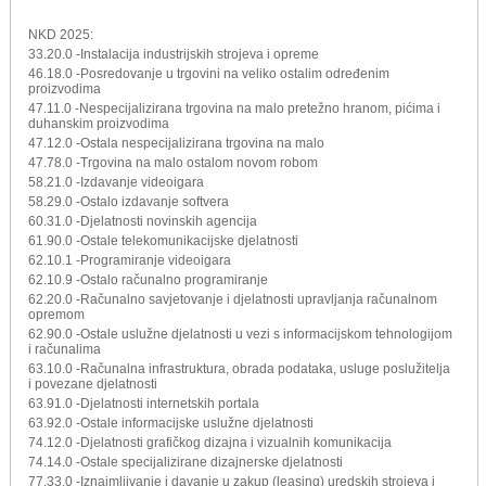
NKD 2025:
33.20.0 -Instalacija industrijskih strojeva i opreme
46.18.0 -Posredovanje u trgovini na veliko ostalim određenim
proizvodima
47.11.0 -Nespecijalizirana trgovina na malo pretežno hranom, pićima i
duhanskim proizvodima
47.12.0 -Ostala nespecijalizirana trgovina na malo
47.78.0 -Trgovina na malo ostalom novom robom
58.21.0 -Izdavanje videoigara
58.29.0 -Ostalo izdavanje softvera
60.31.0 -Djelatnosti novinskih agencija
61.90.0 -Ostale telekomunikacijske djelatnosti
62.10.1 -Programiranje videoigara
62.10.9 -Ostalo računalno programiranje
62.20.0 -Računalno savjetovanje i djelatnosti upravljanja računalnom
opremom
62.90.0 -Ostale uslužne djelatnosti u vezi s informacijskom tehnologijom
i računalima
63.10.0 -Računalna infrastruktura, obrada podataka, usluge poslužitelja
i povezane djelatnosti
63.91.0 -Djelatnosti internetskih portala
63.92.0 -Ostale informacijske uslužne djelatnosti
74.12.0 -Djelatnosti grafičkog dizajna i vizualnih komunikacija
74.14.0 -Ostale specijalizirane dizajnerske djelatnosti
77.33.0 -Iznajmljivanje i davanje u zakup (leasing) uredskih strojeva i