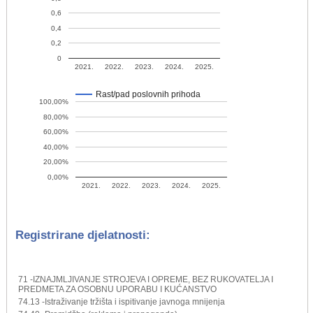
0,6
0,4
0,2
0
2021.
2022.
2023.
2024.
2025.
Rast/pad poslovnih prihoda
100,00%
80,00%
60,00%
40,00%
20,00%
0,00%
2021.
2022.
2023.
2024.
2025.
Registrirane djelatnosti:
71 -IZNAJMLJIVANJE STROJEVA I OPREME, BEZ RUKOVATELJA I
PREDMETA ZA OSOBNU UPORABU I KUĆANSTVO
74.13 -Istraživanje tržišta i ispitivanje javnoga mnijenja