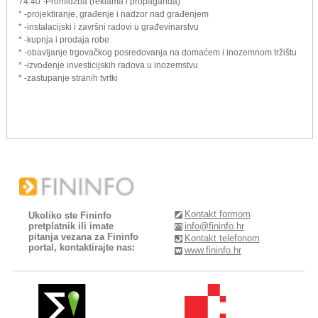
74.40 -Promidžba (reklama i propaganda)
* -projektiranje, građenje i nadzor nad građenjem
* -instalacijski i završni radovi u građevinarstvu
* -kupnja i prodaja robe
* -obavljanje trgovačkog posredovanja na domaćem i inozemnom tržištu
* -izvođenje investicijskih radova u inozemstvu
* -zastupanje stranih tvrtki
Kontakt formom
Ukoliko ste Fininfo
pretplatnik ili imate
info@fininfo.hr
pitanja vezana za Fininfo
Kontakt telefonom
portal, kontaktirajte nas:
www.fininfo.hr