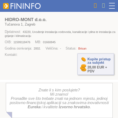
HIDRO-MONT d.o.o.
Tučanova 1, Zagreb
Djelatnost:
43220, Uvođenje instalacija vodovoda, kanalizacije i plina te instalacija za
grijanje i klimatizaciju
OIB:
MB:
11599118476
01660845
Godina osnivanja:
Veličina:
Status:
2002.
-
Brisan
Kontakt:
Kupite pristup
za subjekt
28,00 EUR +
PDV
Znate li s kim poslujete?
Mi znamo!
Pronađite sve što trebate znati na jednom mjestu, jedinoj
poslovno-financijskoj aplikaciji sa znakovima inovativnosti
Eureka
i kvalitete
Izvorno hrvatsko
.