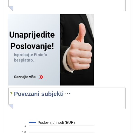
...
Povezani subjekti
Poslovni prihodi (EUR)
1
0,8