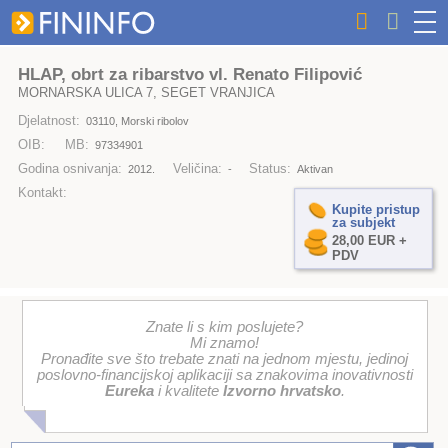
HLAP, obrt za ribarstvo vl. Renato Filipović
MORNARSKA ULICA 7, SEGET VRANJICA
Djelatnost:
03110, Morski ribolov
OIB:
MB:
97334901
Godina osnivanja:
Veličina:
Status:
2012.
-
Aktivan
Kontakt:
Kupite pristup
za subjekt
28,00 EUR +
PDV
Znate li s kim poslujete?
Mi znamo!
Pronađite sve što trebate znati na jednom mjestu, jedinoj
poslovno-financijskoj aplikaciji sa znakovima inovativnosti
Eureka
i kvalitete
Izvorno hrvatsko
.