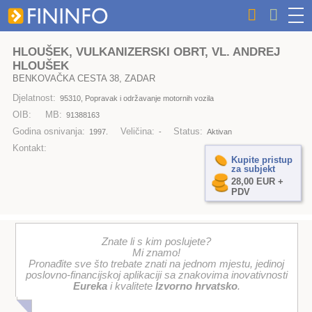
HLOUŠEK, VULKANIZERSKI OBRT, VL. ANDREJ
HLOUŠEK
BENKOVAČKA CESTA 38, ZADAR
Djelatnost:
95310, Popravak i održavanje motornih vozila
OIB:
MB:
91388163
Godina osnivanja:
Veličina:
Status:
1997.
-
Aktivan
Kontakt:
Kupite pristup
za subjekt
28,00 EUR +
PDV
Znate li s kim poslujete?
Mi znamo!
Pronađite sve što trebate znati na jednom mjestu, jedinoj
poslovno-financijskoj aplikaciji sa znakovima inovativnosti
Eureka
i kvalitete
Izvorno hrvatsko
.