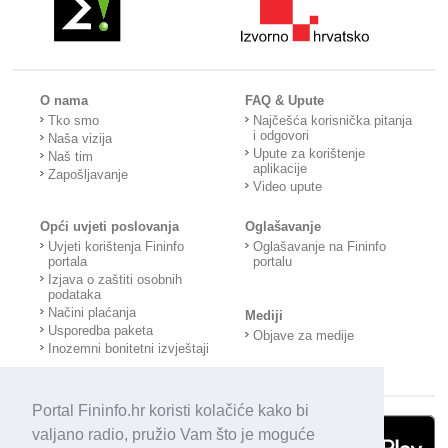
O nama
FAQ & Upute
Tko smo
Najčešća korisnička pitanja
i odgovori
Naša vizija
Upute za korištenje
Naš tim
aplikacije
Zapošljavanje
Video upute
Opći uvjeti poslovanja
Oglašavanje
Uvjeti korištenja Fininfo
Oglašavanje na Fininfo
portala
portalu
Izjava o zaštiti osobnih
podataka
Načini plaćanja
Mediji
Usporedba paketa
Objave za medije
Inozemni bonitetni izvještaji
Portal Fininfo.hr koristi kolačiće kako bi
valjano radio, pružio Vam što je moguće