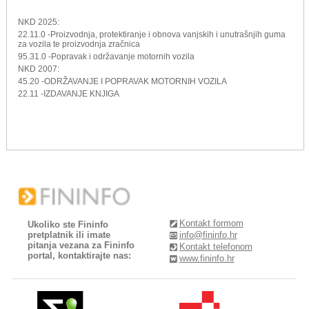
NKD 2025:
22.11.0 -Proizvodnja, protektiranje i obnova vanjskih i unutrašnjih guma
za vozila te proizvodnja zračnica
95.31.0 -Popravak i održavanje motornih vozila
NKD 2007:
45.20 -ODRŽAVANJE I POPRAVAK MOTORNIH VOZILA
22.11 -IZDAVANJE KNJIGA
Kontakt formom
Ukoliko ste Fininfo
pretplatnik ili imate
info@fininfo.hr
pitanja vezana za Fininfo
Kontakt telefonom
portal, kontaktirajte nas:
www.fininfo.hr