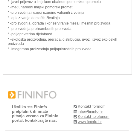
* -javni prijevoz u linijskom obalnom pomorskom prometu
* -međunarodni linijski pomorski promet
* -proizvodnja i uzgoj uzgojno valjanih životinja
* -oplođivanje domaćih životinja
* -proizvodnja, obrada i konzerviranje mesa i mesnih proizvoda
* -proizvodnja prehrambenih proizvoda
* -poljoprivredna djelatnost
* -ekološka proizvodnja, prerada, distribucija, uvoz i izvoz ekoloških
proizvoda
* -integrirana proizvodnja poljoprivrednih proizvoda
Kontakt formom
Ukoliko ste Fininfo
pretplatnik ili imate
info@fininfo.hr
pitanja vezana za Fininfo
Kontakt telefonom
portal, kontaktirajte nas:
www.fininfo.hr