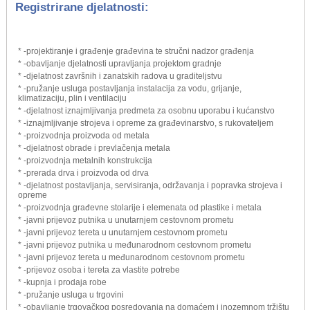
Registrirane djelatnosti:
* -projektiranje i građenje građevina te stručni nadzor građenja
* -obavljanje djelatnosti upravljanja projektom gradnje
* -djelatnost završnih i zanatskih radova u graditeljstvu
* -pružanje usluga postavljanja instalacija za vodu, grijanje,
klimatizaciju, plin i ventilaciju
* -djelatnost iznajmljivanja predmeta za osobnu uporabu i kućanstvo
* -iznajmljivanje strojeva i opreme za građevinarstvo, s rukovateljem
* -proizvodnja proizvoda od metala
* -djelatnost obrade i prevlačenja metala
* -proizvodnja metalnih konstrukcija
* -prerada drva i proizvoda od drva
* -djelatnost postavljanja, servisiranja, održavanja i popravka strojeva i
opreme
* -proizvodnja građevne stolarije i elemenata od plastike i metala
* -javni prijevoz putnika u unutarnjem cestovnom prometu
* -javni prijevoz tereta u unutarnjem cestovnom prometu
* -javni prijevoz putnika u međunarodnom cestovnom prometu
* -javni prijevoz tereta u međunarodnom cestovnom prometu
* -prijevoz osoba i tereta za vlastite potrebe
* -kupnja i prodaja robe
* -pružanje usluga u trgovini
* -obavljanje trgovačkog posredovanja na domaćem i inozemnom tržištu