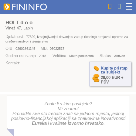
HOLT d.o.o.
Vinež 47, Labin
Djelatnost:
77320, Iznajmljivanje i davanje u zakup (leasing) strojeva i opreme za
građevinarstvo i inženjerstvo
OIB:
MB:
02602861145
05022517
Godina osnivanja:
Veličina:
Status:
2018.
Mikro poduzetnik
Aktivan
Kontakt:
Kupite pristup
za subjekt
28,00 EUR +
PDV
Znate li s kim poslujete?
Mi znamo!
Pronađite sve što trebate znati na jednom mjestu, jedinoj
poslovno-financijskoj aplikaciji sa znakovima inovativnosti
Eureka
i kvalitete
Izvorno hrvatsko
.