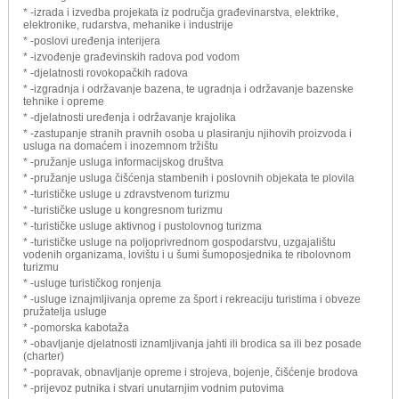
* -izrada i izvedba projekata iz područja građevinarstva, elektrike,
elektronike, rudarstva, mehanike i industrije
* -poslovi uređenja interijera
* -izvođenje građevinskih radova pod vodom
* -djelatnosti rovokopačkih radova
* -izgradnja i održavanje bazena, te ugradnja i održavanje bazenske
tehnike i opreme
* -djelatnosti uređenja i održavanje krajolika
* -zastupanje stranih pravnih osoba u plasiranju njihovih proizvoda i
usluga na domaćem i inozemnom tržištu
* -pružanje usluga informacijskog društva
* -pružanje usluga čišćenja stambenih i poslovnih objekata te plovila
* -turističke usluge u zdravstvenom turizmu
* -turističke usluge u kongresnom turizmu
* -turističke usluge aktivnog i pustolovnog turizma
* -turističke usluge na poljoprivrednom gospodarstvu, uzgajalištu
vodenih organizama, lovištu i u šumi šumoposjednika te ribolovnom
turizmu
* -usluge turističkog ronjenja
* -usluge iznajmljivanja opreme za šport i rekreaciju turistima i obveze
pružatelja usluge
* -pomorska kabotaža
* -obavljanje djelatnosti iznamljivanja jahti ili brodica sa ili bez posade
(charter)
* -popravak, obnavljanje opreme i strojeva, bojenje, čišćenje brodova
* -prijevoz putnika i stvari unutarnjim vodnim putovima