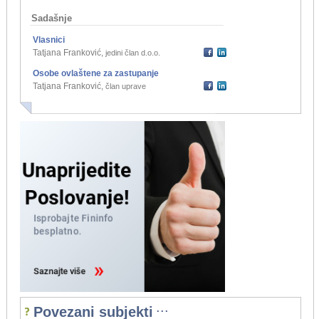
Sadašnje
Vlasnici
Tatjana Franković
,
jedini član d.o.o.
Osobe ovlaštene za zastupanje
Tatjana Franković
,
član uprave
...
Povezani subjekti