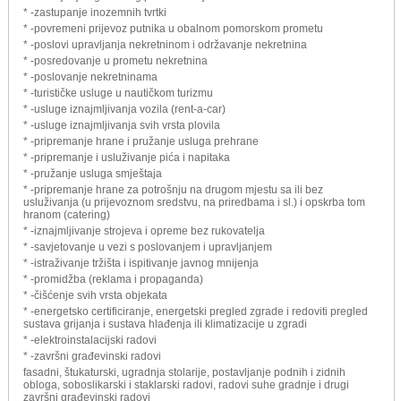
* -zastupanje inozemnih tvrtki
* -povremeni prijevoz putnika u obalnom pomorskom prometu
* -poslovi upravljanja nekretninom i održavanje nekretnina
* -posredovanje u prometu nekretnina
* -poslovanje nekretninama
* -turističke usluge u nautičkom turizmu
* -usluge iznajmljivanja vozila (rent-a-car)
* -usluge iznajmljivanja svih vrsta plovila
* -pripremanje hrane i pružanje usluga prehrane
* -pripremanje i usluživanje pića i napitaka
* -pružanje usluga smještaja
* -pripremanje hrane za potrošnju na drugom mjestu sa ili bez
usluživanja (u prijevoznom sredstvu, na priredbama i sl.) i opskrba tom
hranom (catering)
* -iznajmljivanje strojeva i opreme bez rukovatelja
* -savjetovanje u vezi s poslovanjem i upravljanjem
* -istraživanje tržišta i ispitivanje javnog mnijenja
* -promidžba (reklama i propaganda)
* -čišćenje svih vrsta objekata
* -energetsko certificiranje, energetski pregled zgrade i redoviti pregled
sustava grijanja i sustava hlađenja ili klimatizacije u zgradi
* -elektroinstalacijski radovi
* -završni građevinski radovi
fasadni, štukaturski, ugradnja stolarije, postavljanje podnih i zidnih
obloga, soboslikarski i staklarski radovi, radovi suhe gradnje i drugi
završni građevinski radovi