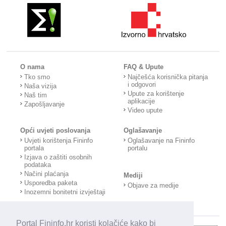
O nama
FAQ & Upute
Tko smo
Najčešća korisnička pitanja
i odgovori
Naša vizija
Upute za korištenje
Naš tim
aplikacije
Zapošljavanje
Video upute
Opći uvjeti poslovanja
Oglašavanje
Uvjeti korištenja Fininfo
Oglašavanje na Fininfo
portala
portalu
Izjava o zaštiti osobnih
podataka
Načini plaćanja
Mediji
Usporedba paketa
Objave za medije
Inozemni bonitetni izvještaji
Portal Fininfo.hr koristi kolačiće kako bi