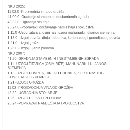
NKD 2025:
11.02.0 -Proizvodnja vina od grožđa
41.00.0 -Građenje stambenih i nestambenih zgrada
43.32.0 -Ugradnja stolarije
95.24.0 -Popravak i održavanje namještaja i pokućstva
1.11.0 -Uzgoj žitarica, osim riže, uzgoj mahunarki i uljanog sjemenja
1.13.0 -Uzgoj povrća, dinja i lubenica, korjenastog i gomoljastog povrća
1.21.0 -Uzgoj grožđa
1.26.0 -Uzgoj uljanih plodova
NKD 2007:
41.20 -GRADNJA STAMBENIH I NESTAMBENIH ZGRADA
1.11 -UZGOJ ŽITARICA (OSIM RIŽE), MAHUNARKI I ULJANOG
SJEMENJA
1.13 -UZGOJ POVRĆA, DINJA I LUBENICA, KORJENASTOG I
GOMOLJASTOG POVRĆA
1.21 -UZGOJ GROŽĐA
11.02 -PROIZVODNJA VINA OD GROŽĐA
43.32 -UGRADNJA STOLARIJE
1.26 -UZGOJ ULJANIH PLODOVA
95.24 -POPRAVAK NAMJEŠTAJA I POKUĆSTVA