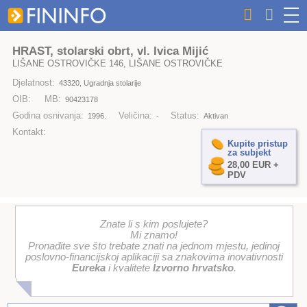
HRAST, stolarski obrt, vl. Ivica Mijić
LIŠANE OSTROVIČKE 146, LIŠANE OSTROVIČKE
Djelatnost:
43320, Ugradnja stolarije
OIB:
MB:
90423178
Godina osnivanja:
Veličina:
Status:
1996.
-
Aktivan
Kontakt:
Kupite pristup
za subjekt
28,00 EUR +
PDV
Znate li s kim poslujete?
Mi znamo!
Pronađite sve što trebate znati na jednom mjestu, jedinoj
poslovno-financijskoj aplikaciji sa znakovima inovativnosti
Eureka
i kvalitete
Izvorno hrvatsko
.