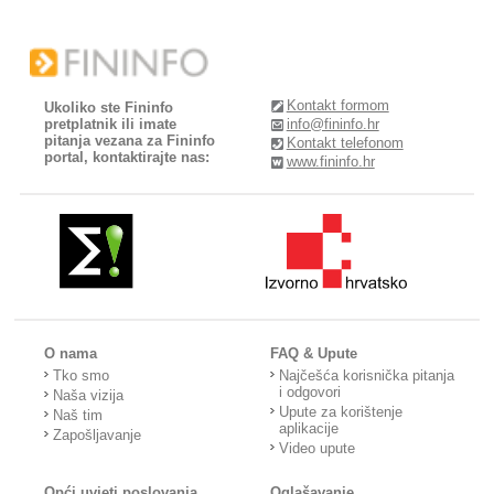
Kontakt formom
Ukoliko ste Fininfo
pretplatnik ili imate
info@fininfo.hr
pitanja vezana za Fininfo
Kontakt telefonom
portal, kontaktirajte nas:
www.fininfo.hr
O nama
FAQ & Upute
Tko smo
Najčešća korisnička pitanja
i odgovori
Naša vizija
Upute za korištenje
Naš tim
aplikacije
Zapošljavanje
Video upute
Opći uvjeti poslovanja
Oglašavanje