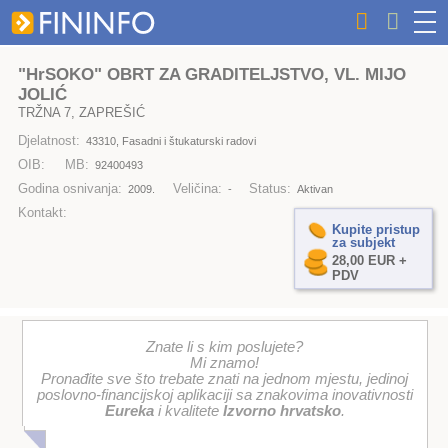
"HrSOKO" OBRT ZA GRADITELJSTVO, VL. MIJO
JOLIĆ
TRŽNA 7, ZAPREŠIĆ
Djelatnost:
43310, Fasadni i štukaturski radovi
OIB:
MB:
92400493
Godina osnivanja:
Veličina:
Status:
2009.
-
Aktivan
Kontakt:
Kupite pristup
za subjekt
28,00 EUR +
PDV
Znate li s kim poslujete?
Mi znamo!
Pronađite sve što trebate znati na jednom mjestu, jedinoj
poslovno-financijskoj aplikaciji sa znakovima inovativnosti
Eureka
i kvalitete
Izvorno hrvatsko
.