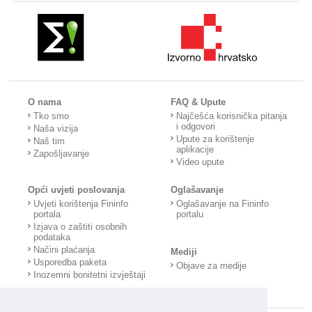
O nama
FAQ & Upute
Tko smo
Najčešća korisnička pitanja
i odgovori
Naša vizija
Upute za korištenje
Naš tim
aplikacije
Zapošljavanje
Video upute
Opći uvjeti poslovanja
Oglašavanje
Uvjeti korištenja Fininfo
Oglašavanje na Fininfo
portala
portalu
Izjava o zaštiti osobnih
podataka
Načini plaćanja
Mediji
Usporedba paketa
Objave za medije
Inozemni bonitetni izvještaji