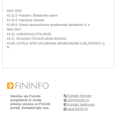
NKD 2025:
43.31.0 -Fasadni i štukaturski radovi
43.32.0 -Ugradnja stolarije
43.99.0 -Ostale specijalizirane građevinske djelatnosti, d. n.
NKD 2007:
43.32 -UGRADNJA STOLARIJE
43.31 -FASADNI I ŠTUKATURSKI RADOVI
43.99 -OSTALE SPECIJALIZIRANE GRAĐEVINSKE DJELATNOSTI, D.
N.
Kontakt formom
Ukoliko ste Fininfo
pretplatnik ili imate
info@fininfo.hr
pitanja vezana za Fininfo
Kontakt telefonom
portal, kontaktirajte nas:
www.fininfo.hr