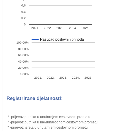
0,6
0,4
0,2
0
2021.
2022.
2023.
2024.
2025.
Rast/pad poslovnih prihoda
100,00%
80,00%
60,00%
40,00%
20,00%
0,00%
2021.
2022.
2023.
2024.
2025.
Registrirane djelatnosti:
* -prijevoz putnika u unutarnjem cestovnom prometu
* -prijevoz putnika u međunarodnom cestovnom prometu
* -prijevoz tereta u unutarnjem cestovnom prometu