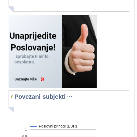
...
Povezani subjekti
Poslovni prihodi (EUR)
1
0,8