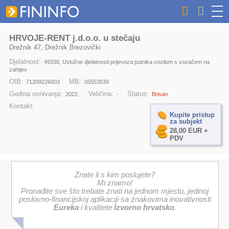
HRVOJE-RENT j.d.o.o. u stečaju
Drežnik 47, Drežnik Brezovički
Djelatnost:
49330, Uslužne djelatnosti prijevoza putnika vozilom s vozačem na
zahtjev
OIB:
MB:
71209226003
05553539
Godina osnivanja:
Veličina:
Status:
2022.
-
Brisan
Kontakt:
Kupite pristup
za subjekt
28,00 EUR +
PDV
Znate li s kim poslujete?
Mi znamo!
Pronađite sve što trebate znati na jednom mjestu, jedinoj
poslovno-financijskoj aplikaciji sa znakovima inovativnosti
Eureka
i kvalitete
Izvorno hrvatsko
.