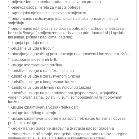
* -prijevoz tereta u međunarodnom cestovnom prometu
* -prijevoz osoba i tereta za vlastite potrebe
* -agencijska djelatnost u cestovnom prijevozu
* -pripremanje i usluživanje jela, pića i napitaka i pružanje usluga
smještaja
* -pripremanje jela, pića i napitaka za potrošnju na drugom mjestu sa ili
bez usluživanja (u prijevoznom sredstvu, na priredbama i sl.) i opskrba
tim jelima, pićima i napitcima (catering)
* -kupnja i prodaja robe
* -pružanje usluga u trgovini
* -obavljanje trgovačkog posredovanja na domaćem i inozemnom tržištu
* -zastupanje inozemnih tvrtki
* -usluge informacijskog društva
* -turističke usluge u nautičkom turizmu
* -turističke usluge u zdravstvenom turizmu
* -turističke usluge u kongresnom turizmu
* -turističke usluge aktivnog i pustolovnog turizma
* -turističke usluge na poljoprivrednom gospodarstvu, uzgajalištu
vodenih organizama, lovištu i u šumi šumoposjednika te ribolovnom
turizmu
* -usluge iznajmljivanja vozila (rent-a-car)
* -usluge turističkog ronjenja
* -usluge iznajmljivanja opreme za šport i rekreaciju turistima i obveze
pružatelja usluge
* -projektiranje i građenje građevina te stručni nadzor građenja
* -energetsko certificiranje, energetski pregled zgrade i redoviti pregled
sustava grijanja i sustava hlađenja ili klimatizacije u zgradi