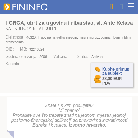
I GRGA, obrt za trgovinu i ribarstvo, vl. Ante Kelava
KATIKULIĆ 94 B, MEDULIN
Djelatnost:
46320, Trgovina na veliko mesom, mesnim proizvodima, ribom i ribljim
proizvodima
OIB:
MB:
92246524
Godina osnivanja:
Veličina:
Status:
2006.
-
Aktivan
Kontakt:
Kupite pristup
za subjekt
28,00 EUR +
PDV
Znate li s kim poslujete?
Mi znamo!
Pronađite sve što trebate znati na jednom mjestu, jedinoj
poslovno-financijskoj aplikaciji sa znakovima inovativnosti
Eureka
i kvalitete
Izvorno hrvatsko
.