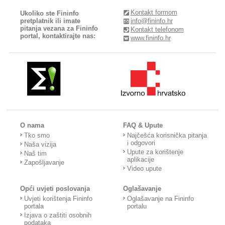
Kontakt formom
Ukoliko ste Fininfo
pretplatnik ili imate
info@fininfo.hr
pitanja vezana za Fininfo
Kontakt telefonom
portal, kontaktirajte nas:
www.fininfo.hr
O nama
FAQ & Upute
Tko smo
Najčešća korisnička pitanja
i odgovori
Naša vizija
Upute za korištenje
Naš tim
aplikacije
Zapošljavanje
Video upute
Opći uvjeti poslovanja
Oglašavanje
Uvjeti korištenja Fininfo
Oglašavanje na Fininfo
portala
portalu
Izjava o zaštiti osobnih
podataka