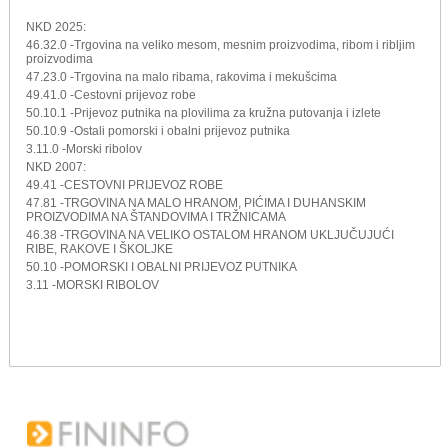
NKD 2025:
46.32.0 -Trgovina na veliko mesom, mesnim proizvodima, ribom i ribljim
proizvodima
47.23.0 -Trgovina na malo ribama, rakovima i mekušcima
49.41.0 -Cestovni prijevoz robe
50.10.1 -Prijevoz putnika na plovilima za kružna putovanja i izlete
50.10.9 -Ostali pomorski i obalni prijevoz putnika
3.11.0 -Morski ribolov
NKD 2007:
49.41 -CESTOVNI PRIJEVOZ ROBE
47.81 -TRGOVINA NA MALO HRANOM, PIĆIMA I DUHANSKIM
PROIZVODIMA NA ŠTANDOVIMA I TRŽNICAMA
46.38 -TRGOVINA NA VELIKO OSTALOM HRANOM UKLJUČUJUĆI
RIBE, RAKOVE I ŠKOLJKE
50.10 -POMORSKI I OBALNI PRIJEVOZ PUTNIKA
3.11 -MORSKI RIBOLOV