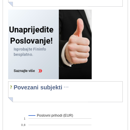
...
Povezani subjekti
Poslovni prihodi (EUR)
1
0,8