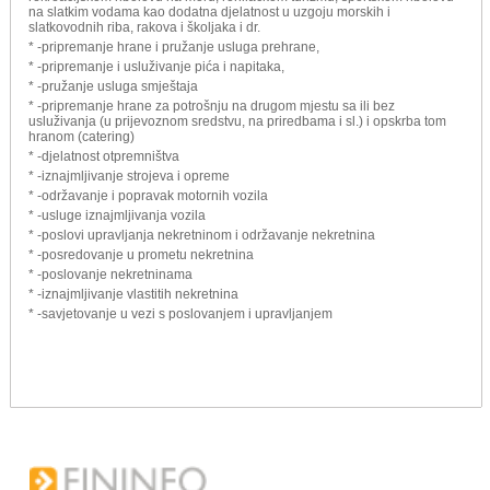
na slatkim vodama kao dodatna djelatnost u uzgoju morskih i
slatkovodnih riba, rakova i školjaka i dr.
* -pripremanje hrane i pružanje usluga prehrane,
* -pripremanje i usluživanje pića i napitaka,
* -pružanje usluga smještaja
* -pripremanje hrane za potrošnju na drugom mjestu sa ili bez
usluživanja (u prijevoznom sredstvu, na priredbama i sl.) i opskrba tom
hranom (catering)
* -djelatnost otpremništva
* -iznajmljivanje strojeva i opreme
* -održavanje i popravak motornih vozila
* -usluge iznajmljivanja vozila
* -poslovi upravljanja nekretninom i održavanje nekretnina
* -posredovanje u prometu nekretnina
* -poslovanje nekretninama
* -iznajmljivanje vlastitih nekretnina
* -savjetovanje u vezi s poslovanjem i upravljanjem