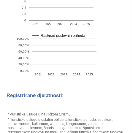
0,6
0,4
0,2
0
2021.
2022.
2023.
2024.
2025.
Rast/pad poslovnih prihoda
100,00%
80,00%
60,00%
40,00%
20,00%
0,00%
2021.
2022.
2023.
2024.
2025.
Registrirane djelatnosti:
* -turističke usluge u nautičkom turizmu
* -turističke usluge u ostalim oblicima turističke ponude: seoskom,
zdravstvenom, kulturnom, wellness, kongresnom, za mlade,
pustolovnom, lovnom, športskom, golf-turizmu, športskom ili
rekreacijskom ribolovu na moru, ronilačkom turizmu, športskom ribolovu