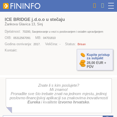
ICE BRIDGE j.d.o.o u stečaju
Žankova Glavica 13, Sinj
Djelatnost:
70200, Savjetovanje u vezi s poslovanjem i ostalim upravljanjem
OIB:
MB:
05312567091
04701810
Godina osnivanja:
Veličina:
Status:
2017.
-
Brisan
Kontakt:
Kupite pristup
za subjekt
28,00 EUR +
PDV
Znate li s kim poslujete?
Mi znamo!
Pronađite sve što trebate znati na jednom mjestu, jedinoj
poslovno-financijskoj aplikaciji sa znakovima inovativnosti
Eureka
i kvalitete
Izvorno hrvatsko
.