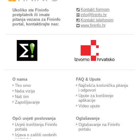
Kontakt formom
Ukoliko ste Fininfo
pretplatnik ili imate
info@fininfo.hr
pitanja vezana za Fininfo
Kontakt telefonom
portal, kontaktirajte nas:
www.fininfo.hr
O nama
FAQ & Upute
Tko smo
Najčešća korisnička pitanja
i odgovori
Naša vizija
Upute za korištenje
Naš tim
aplikacije
Zapošljavanje
Video upute
Opći uvjeti poslovanja
Oglašavanje
Uvjeti korištenja Fininfo
Oglašavanje na Fininfo
portala
portalu
Izjava o zaštiti osobnih