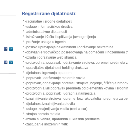
Registrirane djelatnosti:
* -računalne i srodne djelatnosti
* -usluge informacijskog društva
* -administrativne djelatnosti
* -istraživanje tržišta i ispitivanja javnog mijenja
* -pružanje usluga u trgovini
* -poslovi upravljanja nekretninom i održavanje nekretnina
* -obavljanje trgovačkog posredovanja na domaćem i inozemnom tr
* -izrada i održavanje web stranica
* -proizvodnja, popravak i održavanje strojeva, opreme i predmeta
* -upravljačke djelatnosti holding-društava
* -djelatnost trgovanja otpadom
* -popravak i održavanje motornih vozila
* -popravak, obnavljanje opreme i strojeva, bojenje, čišćenje brodo
* -proizvodnja i/ili popravak predmeta od plemenitih kovina i srodni
* -proizvodnja, popravak i ugradnja namještaja
* -iznajmljivanje strojeva i opreme, bez rukovatelja i predmeta za 
* -djelatnost iznajmljivanja plovila
* -usluge iznajmljivanja vozila (rent-a-car)
* -strojna obrada metala
* -izrada suvenira, uporabnih i ukrasnih predmeta
* -zastupanje inozemnih tvrtki