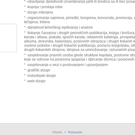
* -obavljanje djelatnosti iznamljivanja jahti ili brodica sa ili bez posa
* -kupnja i prodaja robe
* -dizajn interijera
* -organiziranje sajmova, priredbi, kongresa, koncerata, promocija, 
tečajeva, tribina
* -djelatnost tehničkog ispitivanja i analize
* -tiskanje časopisa i drugih periodičnih publikacija, knjiga i brošur
karata i atlasa, plakata, igraćih karata, reklamnih kataloga, prospeka
albuma, dnevnika, kalendara, poslovnih obrazaca i drugih tiskanih k
osobne potrebe i drugih tiskanih publikacija, pomoću knjigotiska, ofset
drugih tiskarskih strojeva, strojeva za umnožavanje, računalnih pisa
* -savjetovanje pravnih osoba glede strukture kapitala, poslovne strat
koje se odnose na poslovna spajanja i stjecanje dionica i poslovnih
* -savjetovanje u vezi s poslovanjem i upravljanjem
* -grafički dizajn
* -industrijski dizajn
* -web dizajn
Fininfo
>
Poduzeće