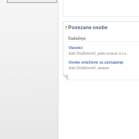
Povezane osobe
Sadašnje
Vlasnici
Ivan Draženović
,
jedini osnivač d.o.o.
Osobe ovlaštene za zastupanje
Ivan Draženović
,
direktor