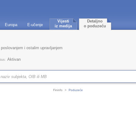
Vijesti
Detaljno
Europa
E-učenje
iz medija
o poduzeću
 poslovanjem i ostalim upravljanjem
Aktivan
tus:
Fininfo
>
Poduzeće