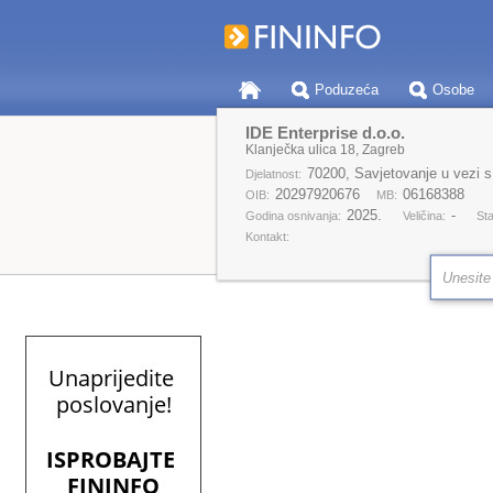
Poduzeća
Osobe
IDE Enterprise d.o.o.
Klanječka ulica 18, Zagreb
70200, Savjetovanje u vezi s
Djelatnost:
20297920676
06168388
OIB:
MB:
2025.
-
Godina osnivanja:
Veličina:
Sta
Kontakt: