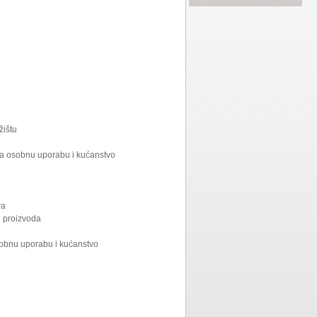
žištu
 za osobnu uporabu i kućanstvo
va
h proizvoda
osobnu uporabu i kućanstvo