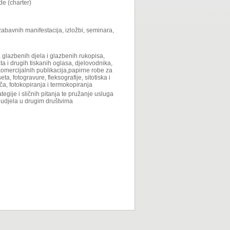
de (charter)
zabavnih manifestacija, izložbi, seminara,
a, glazbenih djela i glazbenih rukopisa,
ta i drugih tiskanih oglasa, djelovodnika,
omercijalnih publikacija,papirne robe za
a, fotogravure, fleksografije, sitotiska i
ča, fotokopiranja i termokopiranja
egije i sličnih pitanja te pružanje usluga
 udjela u drugim društvima