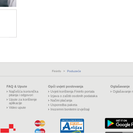
Fininfo
>
Poduzeće
FAQ & Upute
Opći uvjeti poslovanja
Oglašavanje
Najčešća korisnička
Uvjeti korištenja Fininfo portala
Oglašavanje n
pitanja i odgovori
Izjava o zaštiti osobnih podataka
Upute za korištenje
Načini plaćanja
aplikacije
Usporedba paketa
Video upute
Inozemni bonitetni izvještaji