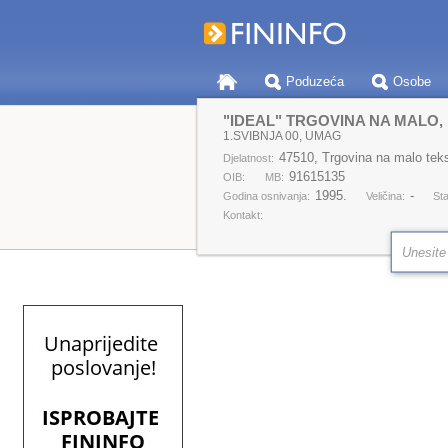
Poduzeća
Osobe
"IDEAL" TRGOVINA NA MALO,
1.SVIBNJA 00, UMAG
47510, Trgovina na malo tek
Djelatnost:
91615135
OIB:
MB:
1995.
-
Godina osnivanja:
Veličina:
Sta
Kontakt: