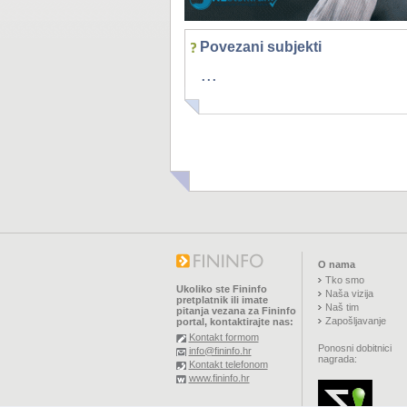
Povezani subjekti
...
O nama
Tko smo
Ukoliko ste Fininfo
Naša vizija
pretplatnik ili imate
Naš tim
pitanja vezana za Fininfo
Zapošljavanje
portal, kontaktirajte nas:
Kontakt formom
Ponosni dobitnici
info@fininfo.hr
nagrada:
Kontakt telefonom
www.fininfo.hr