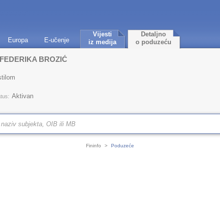
Vijesti
Detaljno
Europa
E-učenje
iz medija
o poduzeću
 FEDERIKA BROZIĆ
stilom
Aktivan
tus:
Fininfo
>
Poduzeće