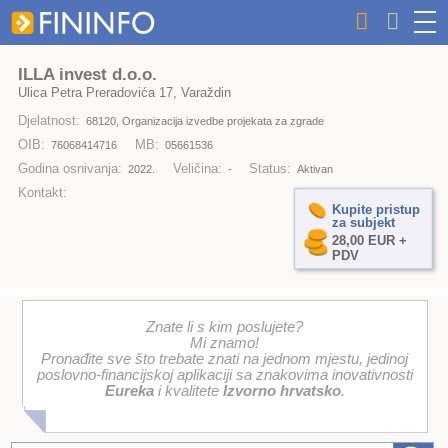
ILLA invest d.o.o.
Ulica Petra Preradovića 17, Varaždin
Djelatnost:
68120, Organizacija izvedbe projekata za zgrade
OIB:
MB:
76068414716
05661536
Godina osnivanja:
Veličina:
Status:
2022.
-
Aktivan
Kontakt:
Kupite pristup
za subjekt
28,00 EUR +
PDV
Znate li s kim poslujete?
Mi znamo!
Pronađite sve što trebate znati na jednom mjestu, jedinoj
poslovno-financijskoj aplikaciji sa znakovima inovativnosti
Eureka
i kvalitete
Izvorno hrvatsko
.