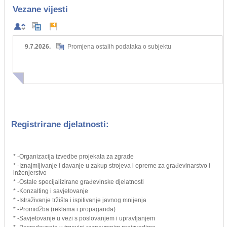
Vezane vijesti
9.7.2026.
Promjena ostalih podataka o subjektu
Registrirane djelatnosti:
* -Organizacija izvedbe projekata za zgrade
* -Iznajmljivanje i davanje u zakup strojeva i opreme za građevinarstvo i
inženjerstvo
* -Ostale specijalizirane građevinske djelatnosti
* -Konzalting i savjetovanje
* -Istraživanje tržišta i ispitivanje javnog mnijenja
* -Promidžba (reklama i propaganda)
* -Savjetovanje u vezi s poslovanjem i upravljanjem