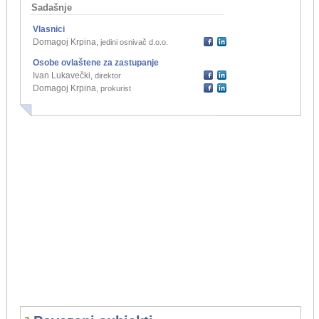
Sadašnje
Vlasnici
Domagoj Krpina
,
jedini osnivač d.o.o.
Osobe ovlaštene za zastupanje
Ivan Lukavečki
,
direktor
Domagoj Krpina
,
prokurist
...