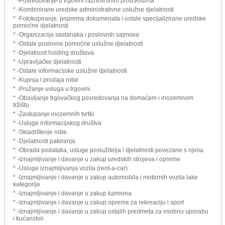
* -Posredovanje u trgovini raznovrsnim proizvodima
* -Kombinirane uredske administrativne uslužne djelatnosti
* -Fotokopiranje, priprema dokumenata i ostale specijalizirane uredske
pomoćne djelatnosti
* -Organizacija sastanaka i poslovnih sajmova
* -Ostale poslovne pomoćne uslužne djelatnosti
* -Djelatnost holding društava
* -Upravljačke djelatnosti
* -Ostale informacijske uslužne djelatnosti
* -Kupnja i prodaja robe
* -Pružanje usluga u trgovini
* -Obavljanje trgovačkog posredovanja na domaćem i inozemnom
tržištu
* -Zastupanje inozemnih tvrtki
* -Usluge informacijskog društva
* -Skladištenje robe
* -Djelatnosti pakiranja
* -Obrada podataka, usluge poslužitelja i djelatnosti povezane s njima
* -Iznajmljivanje i davanje u zakup uredskih strojeva i opreme
* -Usluge iznajmljivanja vozila (rent-a-car)
* -Iznajmljivanje i davanje u zakup automobila i motornih vozila lake
kategorije
* -Iznajmljivanje i davanje u zakup kamiona
* -Iznajmljivanje i davanje u zakup opreme za rekreaciju i sport
* -Iznajmljivanje i davanje u zakup ostalih predmeta za osobnu uporabu
i kućanstvo