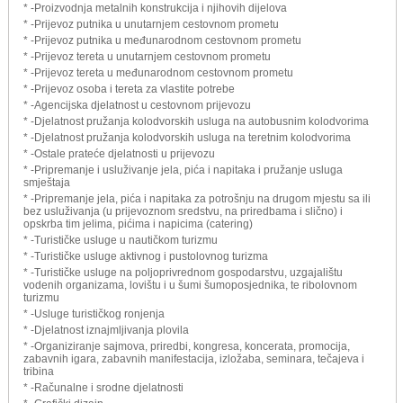
* -Proizvodnja metalnih konstrukcija i njihovih dijelova
* -Prijevoz putnika u unutarnjem cestovnom prometu
* -Prijevoz putnika u međunarodnom cestovnom prometu
* -Prijevoz tereta u unutarnjem cestovnom prometu
* -Prijevoz tereta u međunarodnom cestovnom prometu
* -Prijevoz osoba i tereta za vlastite potrebe
* -Agencijska djelatnost u cestovnom prijevozu
* -Djelatnost pružanja kolodvorskih usluga na autobusnim kolodvorima
* -Djelatnost pružanja kolodvorskih usluga na teretnim kolodvorima
* -Ostale prateće djelatnosti u prijevozu
* -Pripremanje i usluživanje jela, pića i napitaka i pružanje usluga
smještaja
* -Pripremanje jela, pića i napitaka za potrošnju na drugom mjestu sa ili
bez usluživanja (u prijevoznom sredstvu, na priredbama i slično) i
opskrba tim jelima, pićima i napicima (catering)
* -Turističke usluge u nautičkom turizmu
* -Turističke usluge aktivnog i pustolovnog turizma
* -Turističke usluge na poljoprivrednom gospodarstvu, uzgajalištu
vodenih organizama, lovištu i u šumi šumoposjednika, te ribolovnom
turizmu
* -Usluge turističkog ronjenja
* -Djelatnost iznajmljivanja plovila
* -Organiziranje sajmova, priredbi, kongresa, koncerata, promocija,
zabavnih igara, zabavnih manifestacija, izložaba, seminara, tečajeva i
tribina
* -Računalne i srodne djelatnosti