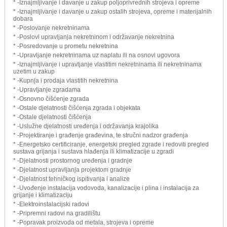
* -Iznajmljivanje i davanje u zakup poljoprivrednih strojeva i opreme
* -Iznajmljivanje i davanje u zakup ostalih strojeva, opreme i materijalnih
dobara
* -Poslovanje nekretninama
* -Poslovi upravljanja nekretninom i održavanje nekretnina
* -Posredovanje u prometu nekretnina
* -Upravljanje nekretninama uz naplatu ili na osnovi ugovora
* -Iznajmljivanje i upravljanje vlastitim nekretninama ili nekretninama
uzetim u zakup
* -Kupnja i prodaja vlastitih nekretnina
* -Upravljanje zgradama
* -Osnovno čišćenje zgrada
* -Ostale djelatnosti čišćenja zgrada i objekata
* -Ostale djelatnosti čišćenja
* -Uslužne djelatnosti uređenja i održavanja krajolika
* -Projektiranje i građenje građevina, te stručni nadzor građenja
* -Energetsko certificiranje, energetski pregled zgrade i redoviti pregled
sustava grijanja i sustava hlađenja ili klimatizacije u zgradi
* -Djelatnosti prostornog uređenja i gradnje
* -Djelatnost upravljanja projektom gradnje
* -Djelatnost tehničkog ispitivanja i analize
* -Uvođenje instalacija vodovoda, kanalizacije i plina i instalacija za
grijanje i klimatizaciju
* -Elektroinstalacijski radovi
* -Pripremni radovi na gradilištu
* -Popravak proizvoda od metala, strojeva i opreme