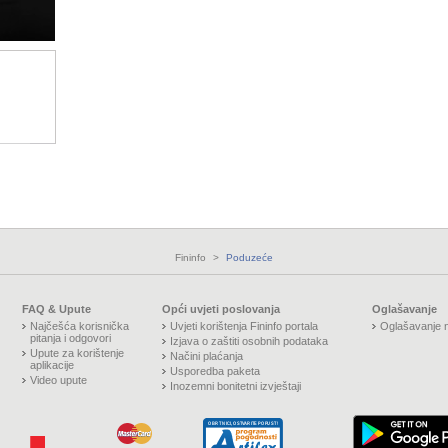
Fininfo
>
Poduzeće
FAQ & Upute
Opći uvjeti poslovanja
Oglašavanje
Najčešća korisnička
Uvjeti korištenja Fininfo portala
Oglašavanje n
pitanja i odgovori
Izjava o zaštiti osobnih podataka
Upute za korištenje
Načini plaćanja
aplikacije
Usporedba paketa
Video upute
Inozemni bonitetni izvještaji