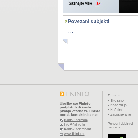
Povezani subjekti
...
O nama
Tko smo
Ukoliko ste Fininfo
Naša vizija
pretplatnik ili imate
Naš tim
pitanja vezana za Fininfo
Zapošljavanje
portal, kontaktirajte nas:
Kontakt formom
Ponosni dobitnici
info@fininfo.hr
nagrada:
Kontakt telefonom
www.fininfo.hr