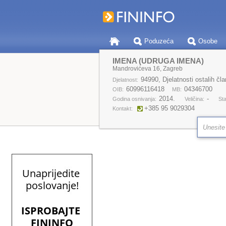
Poduzeća
Osobe
IMENA (UDRUGA IMENA)
Mandrovićeva 16, Zagreb
94990, Djelatnosti ostalih čla
Djelatnost:
60996116418
04346700
OIB:
MB:
2014.
-
Godina osnivanja:
Veličina:
Sta
+385 95 9029304
Kontakt: