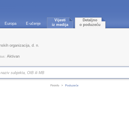
Vijesti
Detaljno
Europa
E-učenje
iz medija
o poduzeću
nskih organizacija, d. n.
Aktivan
tus:
Fininfo
>
Poduzeće