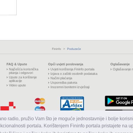
Fininfo
>
Poduzeće
FAQ & Upute
Opći uvjeti poslovanja
Oglašavanje
Najčešća korisnička
Uvjeti korištenja Fininfo portala
Oglašavanje n
pitanja i odgovori
Izjava o zaštiti osobnih podataka
Upute za korištenje
Načini plaćanja
aplikacije
Usporedba paketa
Video upute
Inozemni bonitetni izvještaji
jano radio, pružio Vam što je moguće jednostavnije i bolje korisni
nkcionalnosti portala. Korištenjem Fininfo portala pristajete na 