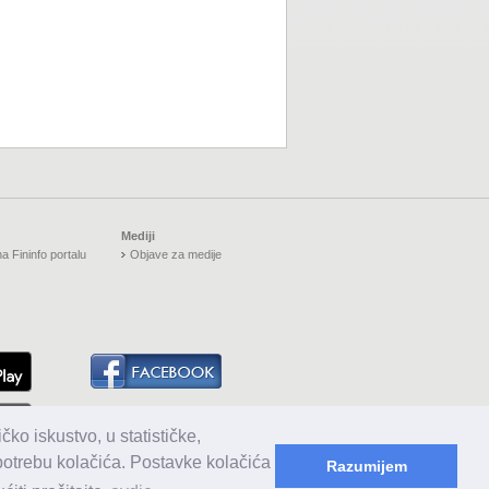
Mediji
a Fininfo portalu
Objave za medije
čko iskustvo, u statističke,
upotrebu kolačića. Postavke kolačića
Razumijem