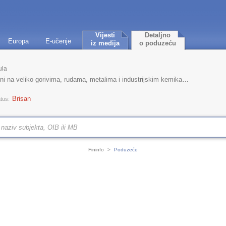
Vijesti
Detaljno
Europa
E-učenje
iz medija
o poduzeću
ula
 na veliko gorivima, rudama, metalima i industrijskim kemikalijama
Brisan
tus:
Fininfo
>
Poduzeće