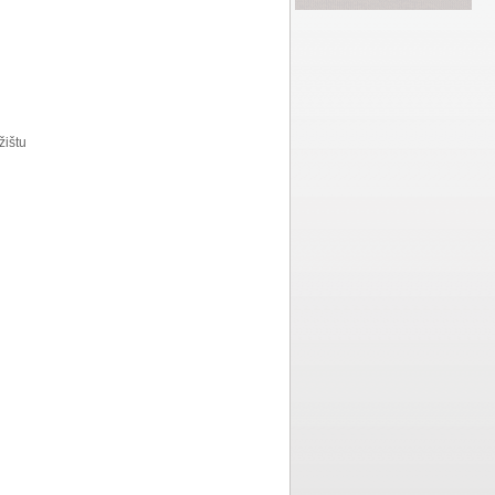
žištu