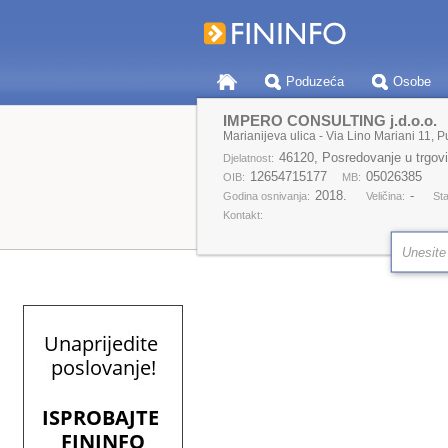
Poduzeća
Osobe
IMPERO CONSULTING j.d.o.o.
Marianijeva ulica - Via Lino Mariani 11, P
46120, Posredovanje u trgovini
Djelatnost:
12654715177
05026385
OIB:
MB:
2018.
-
Godina osnivanja:
Veličina:
Sta
Kontakt: