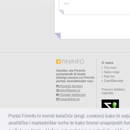
...
O nama
Tko smo
Ukoliko ste Fininfo
Naša vizija
pretplatnik ili imate
Naš tim
pitanja vezana za Fininfo
Zapošljavanje
portal, kontaktirajte nas:
Kontakt formom
Ponosni dobitnici
info@fininfo.hr
nagrada:
Kontakt telefonom
www.fininfo.hr
© 2026,
El koncept d.o.o.
Portal Fininfo.hr koristi kolačiće (engl. cookies) kako bi val
Sva prava pridržana.
analitičke i marketinške svrhe te kako bismo unaprijedili fu