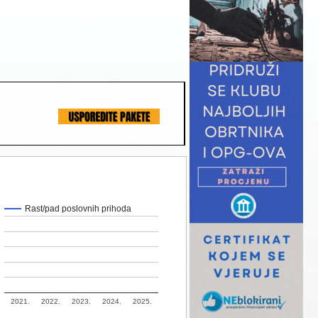
Rast/pad poslovnih prihoda
2021.
2022.
2023.
2024.
2025.