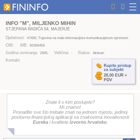
INFO "M", MILJENKO MIHIN
STJEPANA RADIĆA 54, MAJERJE
Djelatnost:
47400, Trgovina na malo informacijsko-komunikacijskom opremom
OIB:
MB:
92360459
Godina osnivanja:
Veličina:
Status:
2005.
-
Aktivan
Kontakt:
Kupite pristup
za subjekt
28,00 EUR +
PDV
Znate li s kim poslujete?
Mi znamo!
Pronađite sve što trebate znati na jednom mjestu, jedinoj
poslovno-financijskoj aplikaciji sa znakovima inovativnosti
Eureka
i kvalitete
Izvorno hrvatsko
.