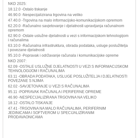
NKD 2025:
18.12.0 -Ostalo tiskanje
46.90.0 -Nespecijalizirana trgovina na veliko
47.40.0 -Trgovina na malo informacijsko-komunikacijskom opremom
62.20.0 -Računalno savjetovanje i djelatnosti upravljanja računalnom
opremom
62.90.0 -Ostale uslužne djelatnosti u vezi s informacijskom tehnologijom
i računalima
63.10.0 -Računalna infrastruktura, obrada podataka, usluge poslužitelja
i povezane djelatnosti
95.10.0 -Popravak i održavanje računala i komunikacijske opreme
NKD 2007:
62.09 -OSTALE USLUŽNE DJELATNOSTI U VEZI S INFORMACIJSKOM
TEHNOLOGIJOM I RAČUNALIMA
63.11 -OBRADA PODATAKA, USLUGE POSLUŽITELJA I DJELATNOSTI
POVEZANE S NJIMA
62.02 -SAVJETOVANJE U VEZI S RAČUNALIMA
95.11 -POPRAVAK RAČUNALA I PERIFERNE OPREME
46.90 -NESPECIJALIZIRANA TRGOVINA NA VELIKO
18.12 -OSTALO TISKANJE
47.41 -TRGOVINA NA MALO RAČUNALIMA, PERIFERNIM
JEDINICAMA I SOFTVEROM U SPECIJALIZIRANIM
PRODAVAONICAMA