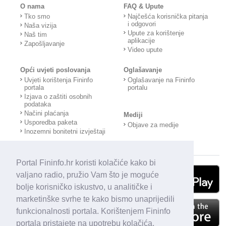
O nama
FAQ & Upute
Tko smo
Najčešća korisnička pitanja
i odgovori
Naša vizija
Upute za korištenje
Naš tim
aplikacije
Zapošljavanje
Video upute
Opći uvjeti poslovanja
Oglašavanje
Uvjeti korištenja Fininfo
Oglašavanje na Fininfo
portala
portalu
Izjava o zaštiti osobnih
podataka
Načini plaćanja
Mediji
Usporedba paketa
Objave za medije
Inozemni bonitetni izvještaji
Portal Fininfo.hr koristi kolačiće kako bi
valjano radio, pružio Vam što je moguće
bolje korisničko iskustvo, u analitičke i
marketinške svrhe te kako bismo unaprijedili
funkcionalnosti portala. Korištenjem Fininfo
portala pristajete na upotrebu kolačića.