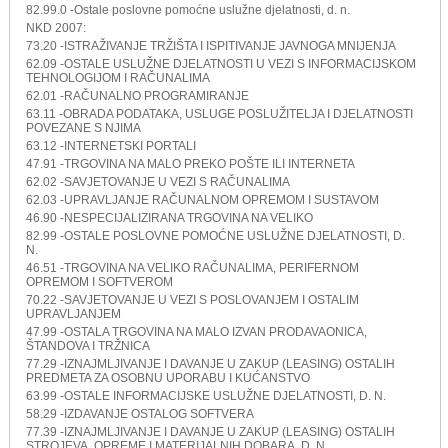
82.99.0 -Ostale poslovne pomoćne uslužne djelatnosti, d. n.
NKD 2007:
73.20 -ISTRAŽIVANJE TRŽIŠTA I ISPITIVANJE JAVNOGA MNIJENJA
62.09 -OSTALE USLUŽNE DJELATNOSTI U VEZI S INFORMACIJSKOM
TEHNOLOGIJOM I RAČUNALIMA
62.01 -RAČUNALNO PROGRAMIRANJE
63.11 -OBRADA PODATAKA, USLUGE POSLUŽITELJA I DJELATNOSTI
POVEZANE S NJIMA
63.12 -INTERNETSKI PORTALI
47.91 -TRGOVINA NA MALO PREKO POŠTE ILI INTERNETA
62.02 -SAVJETOVANJE U VEZI S RAČUNALIMA
62.03 -UPRAVLJANJE RAČUNALNOM OPREMOM I SUSTAVOM
46.90 -NESPECIJALIZIRANA TRGOVINA NA VELIKO
82.99 -OSTALE POSLOVNE POMOĆNE USLUŽNE DJELATNOSTI, D.
N.
46.51 -TRGOVINA NA VELIKO RAČUNALIMA, PERIFERNOM
OPREMOM I SOFTVEROM
70.22 -SAVJETOVANJE U VEZI S POSLOVANJEM I OSTALIM
UPRAVLJANJEM
47.99 -OSTALA TRGOVINA NA MALO IZVAN PRODAVAONICA,
ŠTANDOVA I TRŽNICA
77.29 -IZNAJMLJIVANJE I DAVANJE U ZAKUP (LEASING) OSTALIH
PREDMETA ZA OSOBNU UPORABU I KUĆANSTVO
63.99 -OSTALE INFORMACIJSKE USLUŽNE DJELATNOSTI, D. N.
58.29 -IZDAVANJE OSTALOG SOFTVERA
77.39 -IZNAJMLJIVANJE I DAVANJE U ZAKUP (LEASING) OSTALIH
STROJEVA, OPREME I MATERIJALNIH DOBARA, D. N.