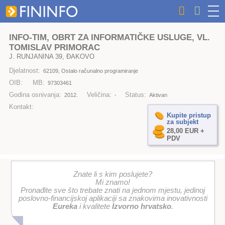
INFO-TIM, OBRT ZA INFORMATIČKE USLUGE, VL.
TOMISLAV PRIMORAC
J. RUNJANINA 39, ĐAKOVO
Djelatnost:
62109, Ostalo računalno programiranje
OIB:
MB:
97303461
Godina osnivanja:
Veličina:
Status:
2012.
-
Aktivan
Kontakt:
Kupite pristup
za subjekt
28,00 EUR +
PDV
Znate li s kim poslujete?
Mi znamo!
Pronađite sve što trebate znati na jednom mjestu, jedinoj
poslovno-financijskoj aplikaciji sa znakovima inovativnosti
Eureka
i kvalitete
Izvorno hrvatsko
.