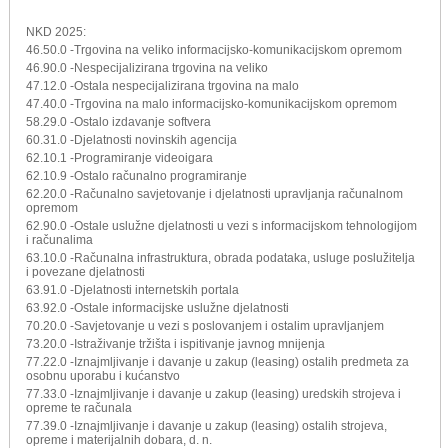
NKD 2025:
46.50.0 -Trgovina na veliko informacijsko-komunikacijskom opremom
46.90.0 -Nespecijalizirana trgovina na veliko
47.12.0 -Ostala nespecijalizirana trgovina na malo
47.40.0 -Trgovina na malo informacijsko-komunikacijskom opremom
58.29.0 -Ostalo izdavanje softvera
60.31.0 -Djelatnosti novinskih agencija
62.10.1 -Programiranje videoigara
62.10.9 -Ostalo računalno programiranje
62.20.0 -Računalno savjetovanje i djelatnosti upravljanja računalnom
opremom
62.90.0 -Ostale uslužne djelatnosti u vezi s informacijskom tehnologijom
i računalima
63.10.0 -Računalna infrastruktura, obrada podataka, usluge poslužitelja
i povezane djelatnosti
63.91.0 -Djelatnosti internetskih portala
63.92.0 -Ostale informacijske uslužne djelatnosti
70.20.0 -Savjetovanje u vezi s poslovanjem i ostalim upravljanjem
73.20.0 -Istraživanje tržišta i ispitivanje javnog mnijenja
77.22.0 -Iznajmljivanje i davanje u zakup (leasing) ostalih predmeta za
osobnu uporabu i kućanstvo
77.33.0 -Iznajmljivanje i davanje u zakup (leasing) uredskih strojeva i
opreme te računala
77.39.0 -Iznajmljivanje i davanje u zakup (leasing) ostalih strojeva,
opreme i materijalnih dobara, d. n.