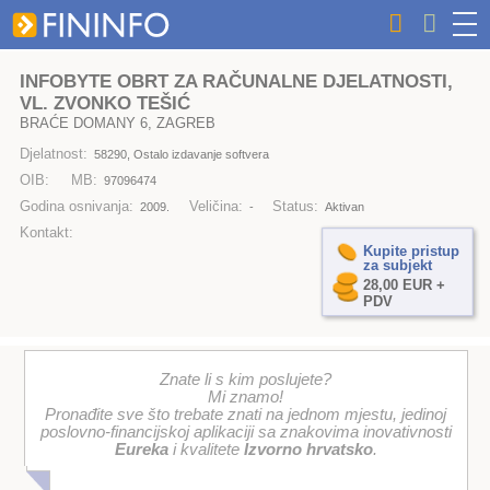
INFOBYTE OBRT ZA RAČUNALNE DJELATNOSTI,
VL. ZVONKO TEŠIĆ
BRAĆE DOMANY 6, ZAGREB
Djelatnost:
58290, Ostalo izdavanje softvera
OIB:
MB:
97096474
Godina osnivanja:
Veličina:
Status:
2009.
-
Aktivan
Kontakt:
Kupite pristup
za subjekt
28,00 EUR +
PDV
Znate li s kim poslujete?
Mi znamo!
Pronađite sve što trebate znati na jednom mjestu, jedinoj
poslovno-financijskoj aplikaciji sa znakovima inovativnosti
Eureka
i kvalitete
Izvorno hrvatsko
.