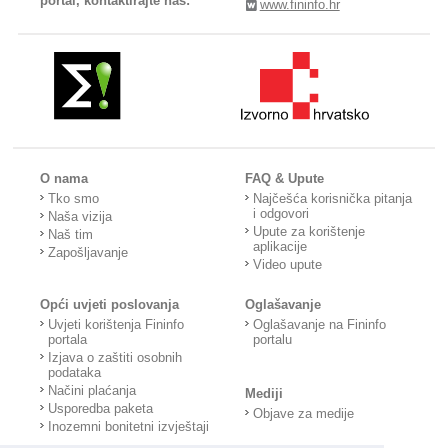
portal, kontaktirajte nas:
www.fininfo.hr
O nama
FAQ & Upute
Tko smo
Najčešća korisnička pitanja
i odgovori
Naša vizija
Upute za korištenje
Naš tim
aplikacije
Zapošljavanje
Video upute
Opći uvjeti poslovanja
Oglašavanje
Uvjeti korištenja Fininfo
Oglašavanje na Fininfo
portala
portalu
Izjava o zaštiti osobnih
podataka
Načini plaćanja
Mediji
Usporedba paketa
Objave za medije
Inozemni bonitetni izvještaji