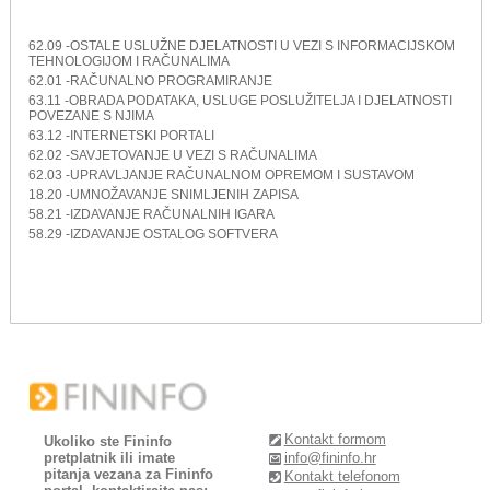
62.09 -OSTALE USLUŽNE DJELATNOSTI U VEZI S INFORMACIJSKOM
TEHNOLOGIJOM I RAČUNALIMA
62.01 -RAČUNALNO PROGRAMIRANJE
63.11 -OBRADA PODATAKA, USLUGE POSLUŽITELJA I DJELATNOSTI
POVEZANE S NJIMA
63.12 -INTERNETSKI PORTALI
62.02 -SAVJETOVANJE U VEZI S RAČUNALIMA
62.03 -UPRAVLJANJE RAČUNALNOM OPREMOM I SUSTAVOM
18.20 -UMNOŽAVANJE SNIMLJENIH ZAPISA
58.21 -IZDAVANJE RAČUNALNIH IGARA
58.29 -IZDAVANJE OSTALOG SOFTVERA
Kontakt formom
Ukoliko ste Fininfo
pretplatnik ili imate
info@fininfo.hr
pitanja vezana za Fininfo
Kontakt telefonom