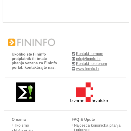
Kontakt formom
Ukoliko ste Fininfo
pretplatnik ili imate
info@fininfo.hr
pitanja vezana za Fininfo
Kontakt telefonom
portal, kontaktirajte nas:
www.fininfo.hr
O nama
FAQ & Upute
Tko smo
Najčešća korisnička pitanja
i odgovori
Naša vizija