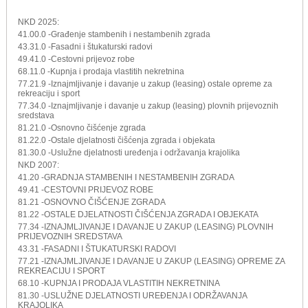
NKD 2025:
41.00.0 -Građenje stambenih i nestambenih zgrada
43.31.0 -Fasadni i štukaturski radovi
49.41.0 -Cestovni prijevoz robe
68.11.0 -Kupnja i prodaja vlastitih nekretnina
77.21.9 -Iznajmljivanje i davanje u zakup (leasing) ostale opreme za
rekreaciju i sport
77.34.0 -Iznajmljivanje i davanje u zakup (leasing) plovnih prijevoznih
sredstava
81.21.0 -Osnovno čišćenje zgrada
81.22.0 -Ostale djelatnosti čišćenja zgrada i objekata
81.30.0 -Uslužne djelatnosti uređenja i održavanja krajolika
NKD 2007:
41.20 -GRADNJA STAMBENIH I NESTAMBENIH ZGRADA
49.41 -CESTOVNI PRIJEVOZ ROBE
81.21 -OSNOVNO ČIŠĆENJE ZGRADA
81.22 -OSTALE DJELATNOSTI ČIŠĆENJA ZGRADA I OBJEKATA
77.34 -IZNAJMLJIVANJE I DAVANJE U ZAKUP (LEASING) PLOVNIH
PRIJEVOZNIH SREDSTAVA
43.31 -FASADNI I ŠTUKATURSKI RADOVI
77.21 -IZNAJMLJIVANJE I DAVANJE U ZAKUP (LEA­SING) OPREME ZA
REKREACIJU I SPORT
68.10 -KUPNJA I PRODAJA VLASTITIH NEKRETNINA
81.30 -USLUŽNE DJELATNOSTI UREĐENJA I ODRŽAVANJA
KRAJOLIKA