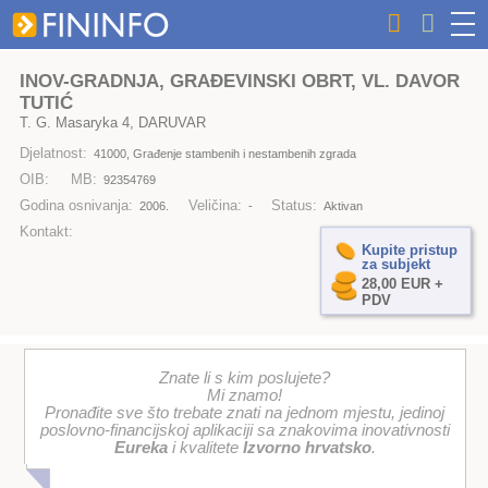
INOV-GRADNJA, GRAĐEVINSKI OBRT, VL. DAVOR
TUTIĆ
T. G. Masaryka 4, DARUVAR
Djelatnost:
41000, Građenje stambenih i nestambenih zgrada
OIB:
MB:
92354769
Godina osnivanja:
Veličina:
Status:
2006.
-
Aktivan
Kontakt:
Kupite pristup
za subjekt
28,00 EUR +
PDV
Znate li s kim poslujete?
Mi znamo!
Pronađite sve što trebate znati na jednom mjestu, jedinoj
poslovno-financijskoj aplikaciji sa znakovima inovativnosti
Eureka
i kvalitete
Izvorno hrvatsko
.