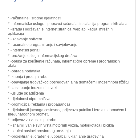
* -računalne i srodne djelatnosti
* -informatičke usluge - popravci računala, instalacija programskih alata
* -Izrada i održavanje internet stranica, web aplikacija, mrežnih
aplikacija
* -izdavanje softvera
* -računalno programiranje i savjetovanje
* -internetski portali
* -pružanje usluga informacijskog društva
* -obuka za korištenje računala, informatičke opreme i programskih
alata
* -obrada podataka
* -kupnja i prodaja robe
* -obavljanje trgovačkog posredovanja na domaćem i inozemnom tržištu
* -zastupanje inozemnih tvrtki
* -usluge skladištenja
* -djelatnost otpremništva
* -promidžba (reklama i propaganda)
* -djelatnosti javnoga cestovnog prijevoza putnika i tereta u domaćem i
međunarodnom prometu
* -prijevoz za vlastite potrebe
* -iznajmljivanje svih vrsta motornih vozila, motorkotača i bicikla
* -stručni poslovi prostornog uređenja
* -projektiranje, građenje, uporaba i uklanjanje građevina