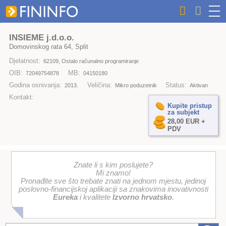
INSIEME j.d.o.o.
Domovinskog rata 64, Split
Djelatnost:
62109, Ostalo računalno programiranje
OIB:
MB:
72049754878
04150180
Godina osnivanja:
Veličina:
Status:
2013.
Mikro poduzetnik
Aktivan
Kontakt:
Kupite pristup
za subjekt
28,00 EUR +
PDV
Znate li s kim poslujete?
Mi znamo!
Pronađite sve što trebate znati na jednom mjestu, jedinoj
poslovno-financijskoj aplikaciji sa znakovima inovativnosti
Eureka
i kvalitete
Izvorno hrvatsko
.