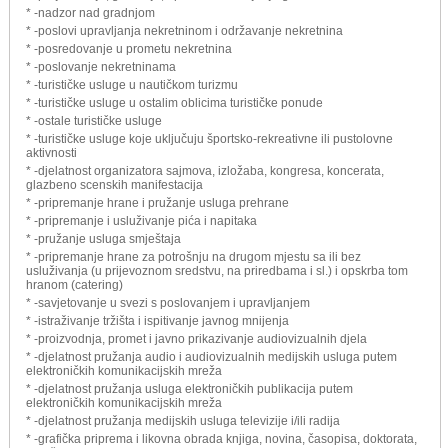
* -nadzor nad gradnjom
* -poslovi upravljanja nekretninom i održavanje nekretnina
* -posredovanje u prometu nekretnina
* -poslovanje nekretninama
* -turističke usluge u nautičkom turizmu
* -turističke usluge u ostalim oblicima turističke ponude
* -ostale turističke usluge
* -turističke usluge koje uključuju športsko-rekreativne ili pustolovne
aktivnosti
* -djelatnost organizatora sajmova, izložaba, kongresa, koncerata,
glazbeno scenskih manifestacija
* -pripremanje hrane i pružanje usluga prehrane
* -pripremanje i usluživanje pića i napitaka
* -pružanje usluga smještaja
* -pripremanje hrane za potrošnju na drugom mjestu sa ili bez
usluživanja (u prijevoznom sredstvu, na priredbama i sl.) i opskrba tom
hranom (catering)
* -savjetovanje u svezi s poslovanjem i upravljanjem
* -istraživanje tržišta i ispitivanje javnog mnijenja
* -proizvodnja, promet i javno prikazivanje audiovizualnih djela
* -djelatnost pružanja audio i audiovizualnih medijskih usluga putem
elektroničkih komunikacijskih mreža
* -djelatnost pružanja usluga elektroničkih publikacija putem
elektroničkih komunikacijskih mreža
* -djelatnost pružanja medijskih usluga televizije i/ili radija
* -grafička priprema i likovna obrada knjiga, novina, časopisa, doktorata,