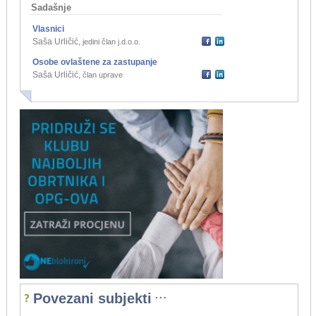
Sadašnje
Vlasnici
Saša Urličić
,
jedini član j.d.o.o.
Osobe ovlaštene za zastupanje
Saša Urličić
,
član uprave
...
Povezani subjekti