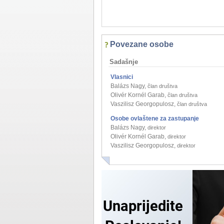
Povezane osobe
Sadašnje
Vlasnici
Balázs Nagy
,
član društva
Olivér Kornél Garab
,
član društva
Vaszilisz Georgopulosz
,
član društva
Osobe ovlaštene za zastupanje
Balázs Nagy
,
direktor
Olivér Kornél Garab
,
direktor
Vaszilisz Georgopulosz
,
direktor