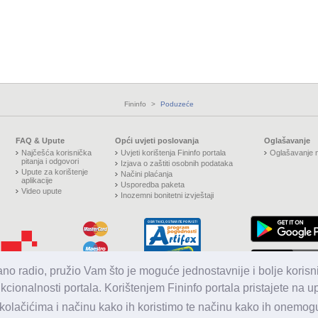
Fininfo
>
Poduzeće
FAQ & Upute
Opći uvjeti poslovanja
Oglašavanje
Najčešća korisnička
Uvjeti korištenja Fininfo portala
Oglašavanje n
pitanja i odgovori
Izjava o zaštiti osobnih podataka
Upute za korištenje
Načini plaćanja
aplikacije
Usporedba paketa
Video upute
Inozemni bonitetni izvještaji
jano radio, pružio Vam što je moguće jednostavnije i bolje korisni
nkcionalnosti portala. Korištenjem Fininfo portala pristajete na 
olačićima i načinu kako ih koristimo te načinu kako ih onemoguć