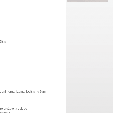
žištu
denih organizama, lovištu i u šumi
eze pružatelja usluge