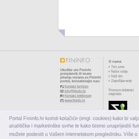
O nama
Tko smo
Ukoliko ste Fininfo
Naša vizija
pretplatnik ili imate
Naš tim
pitanja vezana za Fininfo
Zapošljavanje
portal, kontaktirajte nas:
Kontakt formom
Ponosni dobitnici
info@fininfo.hr
nagrada:
Kontakt telefonom
www.fininfo.hr
© 2026,
El koncept d.o.o.
Portal Fininfo.hr koristi kolačiće (engl. cookies) kako bi val
Sva prava pridržana.
analitičke i marketinške svrhe te kako bismo unaprijedili fu
možete podesiti u Vašem internetskom pregledniku. Više o k