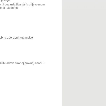
mještaja
a ili bez usluživanja (u prijevoznom
cima (catering)
osobnu uporabu i kućanstvo
jskih radova stranoj pravnoj osobi u