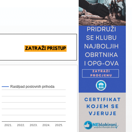
Rast/pad poslovnih prihoda
2021.
2022.
2023.
2024.
2025.