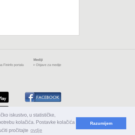
Mediji
a Fininfo portalu
Objave za medije
čko iskustvo, u statističke,
upotrebu kolačića. Postavke kolačića
Razumijem
iti pročitajte
ovdje