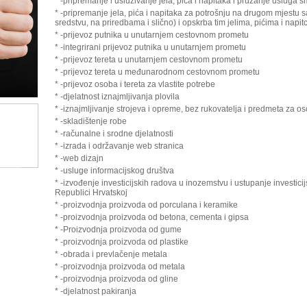
* -pripremanje i usluživanje jela, pića i napitaka i pružanje usluga s
* -pripremanje jela, pića i napitaka za potrošnju na drugom mjestu s
sredstvu, na priredbama i slično) i opskrba tim jelima, pićima i napit
* -prijevoz putnika u unutarnjem cestovnom prometu
* -integrirani prijevoz putnika u unutarnjem prometu
* -prijevoz tereta u unutarnjem cestovnom prometu
* -prijevoz tereta u međunarodnom cestovnom prometu
* -prijevoz osoba i tereta za vlastite potrebe
* -djelatnost iznajmljivanja plovila
* -iznajmljivanje strojeva i opreme, bez rukovatelja i predmeta za 
* -skladištenje robe
* -računalne i srodne djelatnosti
* -izrada i održavanje web stranica
* -web dizajn
* -usluge informacijskog društva
* -izvođenje investicijskih radova u inozemstvu i ustupanje investici
Republici Hrvatskoj
* -proizvodnja proizvoda od porculana i keramike
* -proizvodnja proizvoda od betona, cementa i gipsa
* -Proizvodnja proizvoda od gume
* -proizvodnja proizvoda od plastike
* -obrada i prevlačenje metala
* -proizvodnja proizvoda od metala
* -proizvodnja proizvoda od gline
* -djelatnost pakiranja