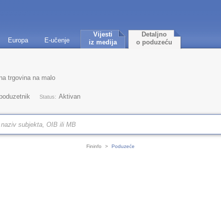
Vijesti
Detaljno
Europa
E-učenje
iz medija
o poduzeću
ana trgovina na malo
 poduzetnik
Aktivan
Status:
Fininfo
>
Poduzeće