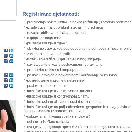
Registrirane djelatnosti:
* -proizvodnja nakita, imitacije nakita (bižuterije) i srodnih proizvoda
* -izrada suvenira, uporabnih i ukrasnih predmeta
* -rezanje, oblikovanje i obrada kamena
* -kupnja i prodaja robe
* -pružanje usluga u trgovini
* -obavljanje trgovačkog posredovanja na domaćem i inozemnom tr
* -zastupanje inozemnih tvrtki
* -istraživanje tržišta i ispitivanje javnog mnijenja
* -savjetovanje u vezi s poslovanjem i upravljanjem
* -promidžba (reklama i propaganda)
* -poslovi upravljanja nekretninom i održavanje nekretnina
* -posredovanje u prometu nekretnina
* -poslovanje nekretninama
* -turističke usluge u zdravstvenom turizmu
* -turističke usluge u kongresnom turizmu
* -turističke usluge aktivnog i pustolovnog turizma
* -turističke usluge na poljoprivrednom gospodarstvu, uzgajalištu vo
šumoposjednika te ribolovnom turizmu
* -usluge iznajmljivanja vozila (rent-a-car)
* -usluge turističkog ronjenja
* -usluge iznajmljivanja opreme za šport i rekreaciju turistima i obv