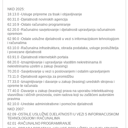
NKD 2025:
18.13.0 -Usluge pripreme za tisak i objavljivanje
60.31.0 -Djelatnosti novinskih agencija
62.10.9 -Ostalo računalno programiranje
62.20.0 -Računalno savjetovanje i djelatnosti upravljanja računalnom
opremom
62.90.0 -Ostale uslužne djelatnosti u vezi s informacijskom tehnologijom
i računalima
63.10.0 -Računalna infrastruktura, obrada podataka, usluge poslužitelja
i povezane djelatnosti
63.91.0 -Djelatnosti internetskih portala
68.20.0 -Iznajmljivanje i upravljanje vlastitim nekretninama ili
nekretninama uzetim u zakup (leasing)
70.20.0 -Savjetovanje u vezi s poslovanjem i ostalim upravljanjem
73.11.0 -Djelatnosti agencija za promidžbu
77.33.0 -Iznajmljivanje i davanje u zakup (leasing) uredskih strojeva i
opreme te računala
77.40.0 -Davanje u zakup (leasing) prava na uporabu intelektualnog
vlasništva i sličnih proizvoda, osim radova koji su zaštićeni autorskim
pravima
82.10.0 -Uredske administrativne i pomoćne djelatnosti
NKD 2007:
62.09 -OSTALE USLUŽNE DJELATNOSTI U VEZI S INFORMACIJSKOM
TEHNOLOGIJOM I RAČUNALIMA
62.01 -RAČUNALNO PROGRAMIRANJE