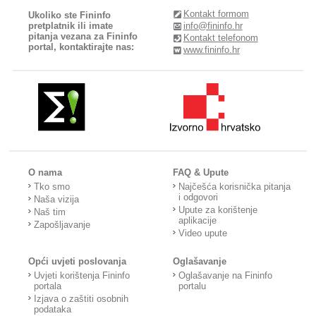
Kontakt formom
Ukoliko ste Fininfo
pretplatnik ili imate
info@fininfo.hr
pitanja vezana za Fininfo
Kontakt telefonom
portal, kontaktirajte nas:
www.fininfo.hr
O nama
FAQ & Upute
Tko smo
Najčešća korisnička pitanja
i odgovori
Naša vizija
Upute za korištenje
Naš tim
aplikacije
Zapošljavanje
Video upute
Opći uvjeti poslovanja
Oglašavanje
Uvjeti korištenja Fininfo
Oglašavanje na Fininfo
portala
portalu
Izjava o zaštiti osobnih
podataka