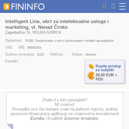
Intelligent Line, obrt za intelektualne usluge i
marketing, vl. Nenad Črnko
Zagrebačka 74, VELIKA GORICA
Djelatnost:
70200, Savjetovanje u vezi s poslovanjem i ostalim upravljanjem
OIB:
MB:
98586203
Godina osnivanja:
Veličina:
Status:
2023.
-
Aktivan
Kontakt:
Kupite pristup
za subjekt
28,00 EUR +
PDV
Znate li s kim poslujete?
Mi znamo!
Pronađite sve što trebate znati na jednom mjestu, jedinoj
poslovno-financijskoj aplikaciji sa znakovima inovativnosti
Eureka
i kvalitete
Izvorno hrvatsko
.