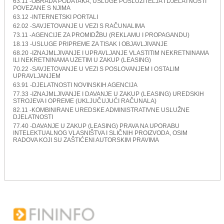
63.11 -OBRADA PODATAKA, USLUGE POSLUŽITELJA I DJELATNOSTI
POVEZANE S NJIMA
63.12 -INTERNETSKI PORTALI
62.02 -SAVJETOVANJE U VEZI S RAČUNALIMA
73.11 -AGENCIJE ZA PROMIDŽBU (REKLAMU I PROPAGANDU)
18.13 -USLUGE PRIPREME ZA TISAK I OBJAVLJIVANJE
68.20 -IZNAJMLJIVANJE I UPRAVLJANJE VLASTITIM NEKRETNINAMA
ILI NEKRETNINAMA UZETIM U ZAKUP (LEASING)
70.22 -SAVJETOVANJE U VEZI S POSLOVANJEM I OSTALIM
UPRAVLJANJEM
63.91 -DJELATNOSTI NOVINSKIH AGENCIJA
77.33 -IZNAJMLJIVANJE I DAVANJE U ZAKUP (LEASING) UREDSKIH
STROJEVA I OPREME (UKLJUČUJUĆI RAČUNALA)
82.11 -KOMBINIRANE UREDSKE ADMINISTRATIVNE USLUŽNE
DJELATNOSTI
77.40 -DAVANJE U ZAKUP (LEASING) PRAVA NA UPORABU
INTELEKTUALNOG VLASNIŠTVA I SLIČNIH PROIZVODA, OSIM
RADOVA KOJI SU ZAŠTIĆENI AUTORSKIM PRAVIMA