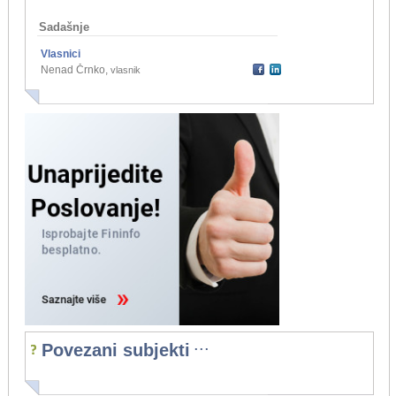
Sadašnje
Vlasnici
Nenad Črnko
,
vlasnik
...
Povezani subjekti